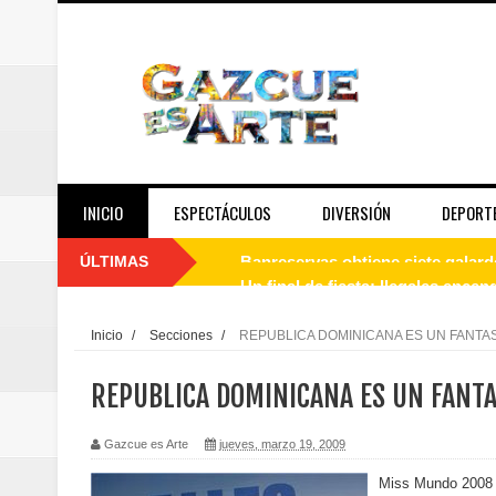
INICIO
ESPECTÁCULOS
DIVERSIÓN
DEPORT
ÚLTIMAS
Un final de fiesta: Ilegales enc
Banreservas recibe nuevamente l
Inicio
/
Secciones
/
REPUBLICA DOMINICANA ES UN FANTA
Estable
REPUBLICA DOMINICANA ES UN FANTA
Juan Luis Guerra se acompaña del
Gazcue es Arte
jueves, marzo 19, 2009
de los Centroamericanos y del C
Miss Mundo 2008 c