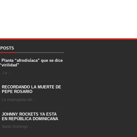
 POSTS
. Planta “afrodisíaca” que se dice
“virilidad”
 La ...
RECORDANDO LA MUERTE DE
PEPE ROSARIO
La madrugada del ...
JOHNNY ROCKETS YA ESTA
EN REPÚBLICA DOMINICANA
Santo Domingo ...