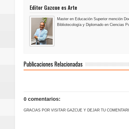
Maridalia Hernández y El Canari
Editor Gazcue es Arte
Domingo
Master en Educación Superior mención Doc
Bibliotecología y Diplomado en Ciencias Po
Doctor Leonardo Aguilera afirma
del mapa del hambre
Banreservas y sus filiales realiz
Publicaciones Relacionadas
Banreservas inaugura oficina en
SEPROI obtiene certificación ISO
Antisoborno certificado
0 comentarios:
Humano Seguros transforma la emi
GRACIAS POR VISITAR GAZCUE Y DEJAR TU COMENTARI
minutos