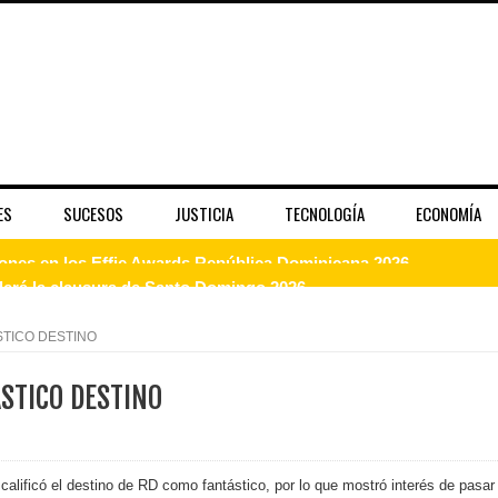
ES
SUCESOS
JUSTICIA
TECNOLOGÍA
ECONOMÍA
enderá la clausura de Santo Domingo 2026
a máxima calificación crediticia AAA.do de Moody's Local RD c
STICO DESTINO
STICO DESTINO
 coro “Más que Vencedores” y nos regala el “Canto a la Patria”
aribe
alificó el destino de RD como fantástico, por lo que mostró interés de pasar