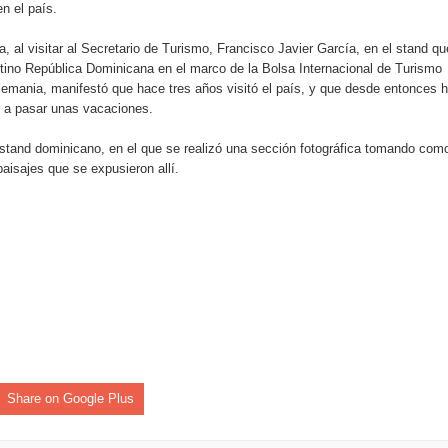
n el país.
pción del Premio Nacional de Artes Visuales
 al visitar al Secretario de Turismo, Francisco Javier García, en el stand qu
 Banreservas lanzan convocatoria para residencias artísticas e
tino República Dominicana en el marco de la Bolsa Internacional de Turismo
Alemania, manifestó que hace tres años visitó el país, y que desde entonces 
slumbran con una noche de fusiones e invitados de lujo en el H
 a pasar unas vacaciones.
rdan retos y oportunidades del sistema financiero nacional
l stand dominicano, en el que se realizó una sección fotográfica tomando com
paisajes que se expusieron allí.
ines impulsada por la franquicia dominicana más taquillera del 
iro como vicepresidenta ejecutiva de Fiduciaria Reservas
localidad de Oficina Regional Este en La Romana
illones para emprendedoras en la segunda edición del Summit 
yectoria artística con nuevo álbum, renovación de su equipo y c
Share on Google Plus