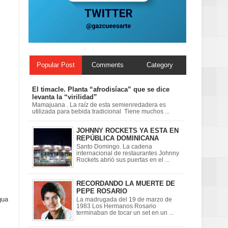
Centenaria bajo
Popular Post
Comments
Category
El timacle. Planta “afrodisíaca” que se dice
levanta la “virilidad”
Mamajuana . La raíz de esta semienredadera es
utilizada para bebida tradicional Tiene muchos ...
JOHNNY ROCKETS YA ESTA EN
REPÚBLICA DOMINICANA
Santo Domingo. La cadena
internacional de restaurantes Johnny
Rockets abrió sus puertas en el ...
RECORDANDO LA MUERTE DE
PEPE ROSARIO
gua
La madrugada del 19 de marzo de
1983 Los Hermanos Rosario
terminaban de tocar un set en un ...