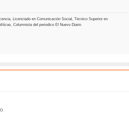
o se unen al regreso de Pavel Núñez y su “Bipolarband” a Hard 
encia, Licenciado en Comunicación Social, Técnico Superior en
líticas, Columnista del periodico El Nuevo Diario
 que Banreservas seguirá impulsando la seguridad alimentaria tr
an en Santiago el segundo Foro del Ahorro y la Inversión “Reserv
 el Centro de Retención de Vehículos de Pedro Brand
 37001 y se convierte en la primera empresa del sector con Sis
sión de pólizas con Inteligencia Artificial y reduce el proceso 
O.