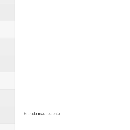
La Orquesta Sinfónica Nacional 
la batuta del maestro José Anton
Banreservas obtiene siete galar
Entrada más reciente