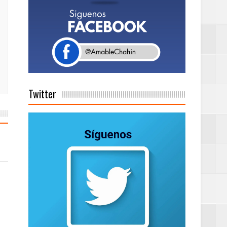
Rock Café Santo
as salida de RD
Twitter
a tu Capital”
tema de Gestión
de días a