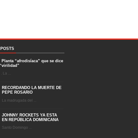
 POSTS
. Planta “afrodisíaca” que se dice
“virilidad”
 La ...
RECORDANDO LA MUERTE DE
PEPE ROSARIO
La madrugada del ...
JOHNNY ROCKETS YA ESTA
EN REPÚBLICA DOMINICANA
Santo Domingo ...