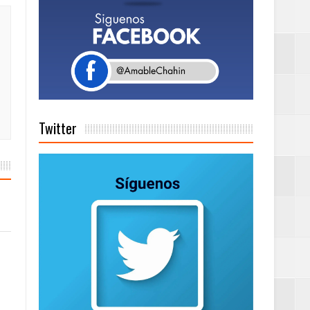
a tu Capital”
tema de Gestión
Twitter
de días a
Centenaria bajo
as