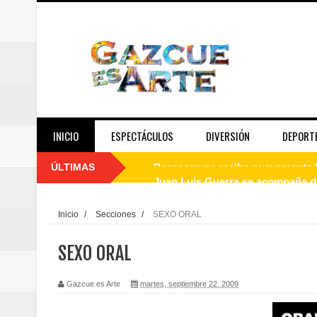
INICIO
ESPECTÁCULOS
DIVERSIÓN
DEPORT
ÚLTIMAS
Juan Luis Guerra se acompaña del
de los Centroamericanos y del C
Inicio
/
Secciones
/
SEXO ORAL
Oscar Abreu cuestiona la interru
SEXO ORAL
Embajada dominicana en Francia y
Gazcue es Arte
martes, septiembre 22, 2009
Pavel Núñez y su Bipolarband de