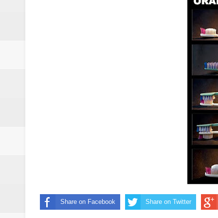
Banreservas y Banco Popular abo
“Los Rechazados 2” llega a los c
Designan a Angelina Biviana Rive
Humano Seguros inaugura nueva 
Banreservas destina RD$5,000 m
Sexappeal celebra 25 años de tra
conmemorativos
Maridalia Hernández y El Canari
Domingo
Share on Facebook
Share on Twitter
Doctor Leonardo Aguilera afirma