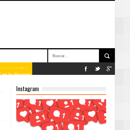
 en la clausura
Instagram
n París
ard Rock Café