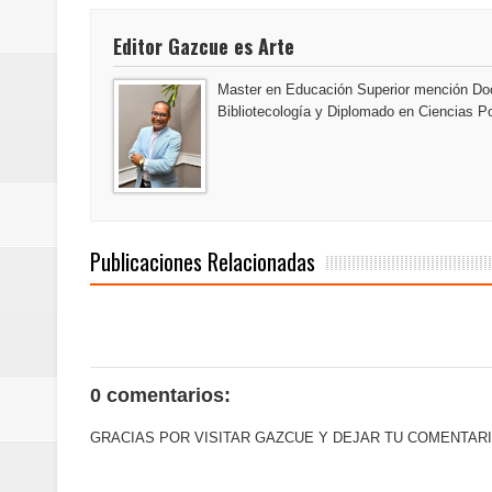
del mapa del hambre
Editor Gazcue es Arte
Banreservas y sus filiales realiz
Master en Educación Superior mención Doc
Bibliotecología y Diplomado en Ciencias Po
Banreservas inaugura oficina en
SEPROI obtiene certificación ISO
Antisoborno certificado
Publicaciones Relacionadas
Humano Seguros transforma la emi
minutos
La Orquesta Sinfónica Nacional 
0 comentarios:
la batuta del maestro José Anton
GRACIAS POR VISITAR GAZCUE Y DEJAR TU COMENTARI
Banreservas otorga financiamien