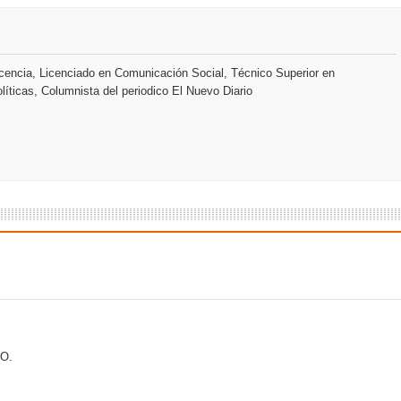
an en Santiago el segundo Foro del Ahorro y la Inversión “Reserv
encia, Licenciado en Comunicación Social, Técnico Superior en
líticas, Columnista del periodico El Nuevo Diario
 el Centro de Retención de Vehículos de Pedro Brand
 37001 y se convierte en la primera empresa del sector con Sis
sión de pólizas con Inteligencia Artificial y reduce el proceso 
y el Coro Nacional Dominicano pondrán su sello a la Ceremonia 
io Molina
O.
tos superiores a RD$117 millones en proyecto Nuevas Esperanz