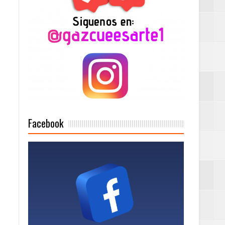
2025
Mujer Pymes
onciertos
Facebook
Rock Café Santo
as salida de RD