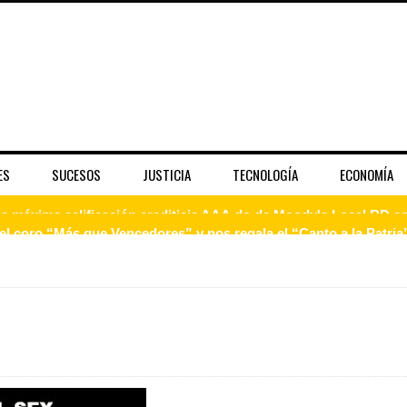
ES
SUCESOS
JUSTICIA
TECNOLOGÍA
ECONOMÍA
 coro “Más que Vencedores” y nos regala el “Canto a la Patria”
aribe
pción del Premio Nacional de Artes Visuales
 Banreservas lanzan convocatoria para residencias artísticas e
slumbran con una noche de fusiones e invitados de lujo en el H