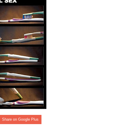
rdan retos y oportunidades del sistema financiero nacional
ines impulsada por la franquicia dominicana más taquillera del 
iro como vicepresidenta ejecutiva de Fiduciaria Reservas
localidad de Oficina Regional Este en La Romana
illones para emprendedoras en la segunda edición del Summit 
yectoria artística con nuevo álbum, renovación de su equipo y c
o se unen al regreso de Pavel Núñez y su “Bipolarband” a Hard 
Share on Google Plus
 que Banreservas seguirá impulsando la seguridad alimentaria tr