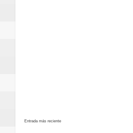
Euromoney reconoce a Banreserva
Banreservas recibe nuevamente l
Estable
Entrada más reciente