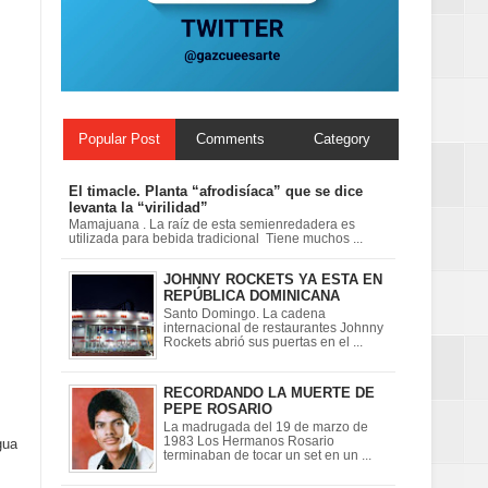
ionales
on perspectiva
Popular Post
Comments
Category
El timacle. Planta “afrodisíaca” que se dice
levanta la “virilidad”
Mamajuana . La raíz de esta semienredadera es
utilizada para bebida tradicional Tiene muchos ...
JOHNNY ROCKETS YA ESTA EN
REPÚBLICA DOMINICANA
Santo Domingo. La cadena
internacional de restaurantes Johnny
Rockets abrió sus puertas en el ...
RECORDANDO LA MUERTE DE
PEPE ROSARIO
La madrugada del 19 de marzo de
1983 Los Hermanos Rosario
gua
terminaban de tocar un set en un ...