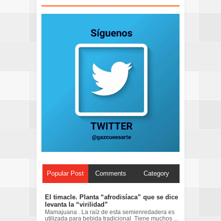
Popular Post
Comments
Category
El timacle. Planta “afrodisíaca” que se dice
levanta la “virilidad”
Mamajuana . La raíz de esta semienredadera es
utilizada para bebida tradicional Tiene muchos ...