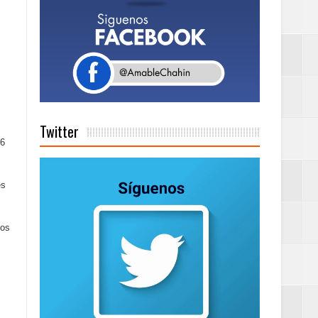
de días a
Centenaria bajo
Twitter
,6
es
los
on perspectiva
 en la clausura