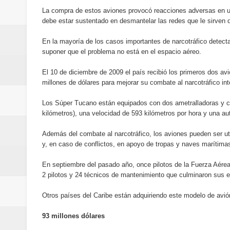
Antisoborno certificado
La compra de estos aviones provocó reacciones adversas en un
debe estar sustentado en desmantelar las redes que le sirven d
Humano Seguros transforma la emi
En la mayoría de los casos importantes de narcotráfico detecta
suponer que el problema no está en el espacio aéreo.
minutos
El 10 de diciembre de 2009 el país recibió los primeros dos av
La Orquesta Sinfónica Nacional 
millones de dólares para mejorar su combate al narcotráfico in
la batuta del maestro José Anton
Los Súper Tucano están equipados con dos ametralladoras y cohe
kilómetros), una velocidad de 593 kilómetros por hora y una a
Banreservas obtiene siete galar
Además del combate al narcotráfico, los aviones pueden ser util
y, en caso de conflictos, en apoyo de tropas y naves marítima
Un final de fiesta: Ilegales enc
En septiembre del pasado año, once pilotos de la Fuerza Aérea
Banreservas recibe nuevamente l
2 pilotos y 24 técnicos de mantenimiento que culminaron sus 
Estable
Otros países del Caribe están adquiriendo este modelo de avión
Juan Luis Guerra se acompaña del
93 millones dólares