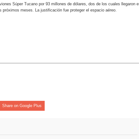
iones Súper Tucano por 93 millones de dólares, dos de los cuales llegaron 
aribe
s próximos meses. La justificación fue proteger el espacio aéreo.
pción del Premio Nacional de Artes Visuales
 Banreservas lanzan convocatoria para residencias artísticas e
Share on Google Plus