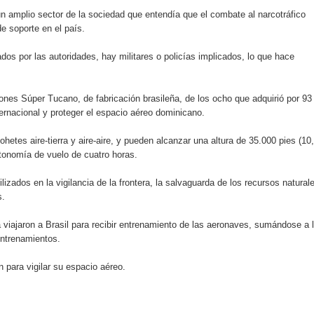
 amplio sector de la sociedad que entendía que el combate al narcotráfico
e soporte en el país.
sión de pólizas con Inteligencia Artificial y reduce el proceso 
dos por las autoridades, hay militares o policías implicados, lo que hace
iones Súper Tucano, de fabricación brasileña, de los ocho que adquirió por 93
y el Coro Nacional Dominicano pondrán su sello a la Ceremonia 
ternacional y proteger el espacio aéreo dominicano.
io Molina
tes aire-tierra y aire-aire, y pueden alcanzar una altura de 35.000 pies (10
utonomía de vuelo de cuatro horas.
dones en los Effie Awards República Dominicana 2026
izados en la vigilancia de la frontera, la salvaguarda de los recursos natural
s.
enderá la clausura de Santo Domingo 2026
 viajaron a Brasil para recibir entrenamiento de las aeronaves, sumándose a 
a máxima calificación crediticia AAA.do de Moody's Local RD c
entrenamientos.
 para vigilar su espacio aéreo.
 coro “Más que Vencedores” y nos regala el “Canto a la Patria”