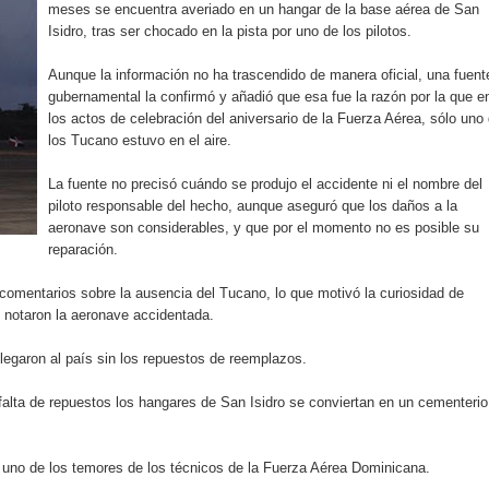
meses se encuentra averiado en un hangar de la base aérea de San
illones para emprendedoras en la segunda edición del Summit 
Isidro, tras ser chocado en la pista por uno de los pilotos.
yectoria artística con nuevo álbum, renovación de su equipo y c
Aunque la información no ha trascendido de manera oficial, una fuent
gubernamental la confirmó y añadió que esa fue la razón por la que e
los actos de celebración del aniversario de la Fuerza Aérea, sólo uno
los Tucano estuvo en el aire.
o se unen al regreso de Pavel Núñez y su “Bipolarband” a Hard 
La fuente no precisó cuándo se produjo el accidente ni el nombre del
piloto responsable del hecho, aunque aseguró que los daños a la
aeronave son considerables, y que por el momento no es posible su
reparación.
 que Banreservas seguirá impulsando la seguridad alimentaria tr
comentarios sobre la ausencia del Tucano, lo que motivó la curiosidad de
e notaron la aeronave accidentada.
an en Santiago el segundo Foro del Ahorro y la Inversión “Reserv
egaron al país sin los repuestos de reemplazos.
 falta de repuestos los hangares de San Isidro se conviertan en un cementerio
 el Centro de Retención de Vehículos de Pedro Brand
 37001 y se convierte en la primera empresa del sector con Sis
 uno de los temores de los técnicos de la Fuerza Aérea Dominicana.