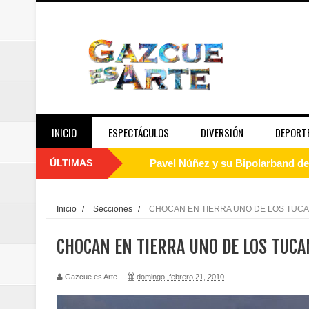
INICIO
ESPECTÁCULOS
DIVERSIÓN
DEPORT
ÚLTIMAS
Pavel Núñez y su Bipolarband de
Banreservas y Banco Popular abo
Inicio
/
Secciones
/
CHOCAN EN TIERRA UNO DE LOS TUC
“Los Rechazados 2” llega a los c
CHOCAN EN TIERRA UNO DE LOS TUC
Designan a Angelina Biviana Rive
Gazcue es Arte
domingo, febrero 21, 2010
Humano Seguros inaugura nueva 