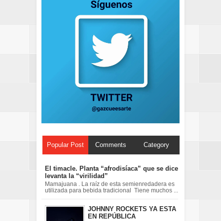
Popular Post
Comments
Category
El timacle. Planta “afrodisíaca” que se dice
levanta la “virilidad”
Mamajuana . La raíz de esta semienredadera es
utilizada para bebida tradicional Tiene muchos ...
JOHNNY ROCKETS YA ESTA
EN REPÚBLICA