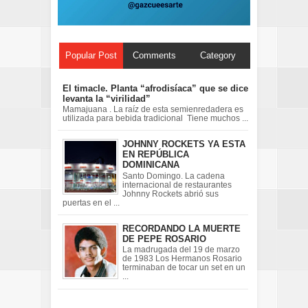
Popular Post
Comments
Category
El timacle. Planta “afrodisíaca” que se dice
levanta la “virilidad”
Mamajuana . La raíz de esta semienredadera es
utilizada para bebida tradicional Tiene muchos ...
JOHNNY ROCKETS YA ESTA
EN REPÚBLICA
DOMINICANA
Santo Domingo. La cadena
internacional de restaurantes
Johnny Rockets abrió sus
puertas en el ...
RECORDANDO LA MUERTE
DE PEPE ROSARIO
La madrugada del 19 de marzo
de 1983 Los Hermanos Rosario
terminaban de tocar un set en un
...