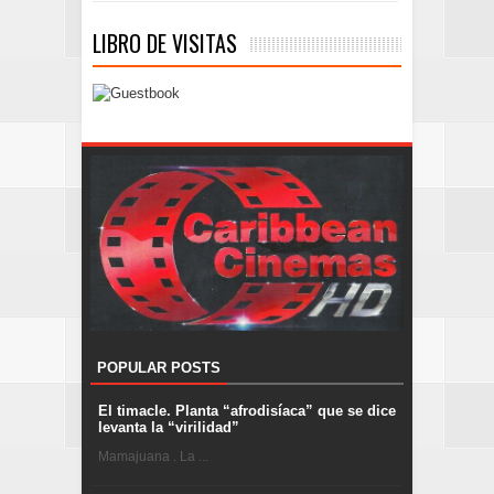
LIBRO DE VISITAS
POPULAR POSTS
El timacle. Planta “afrodisíaca” que se dice
levanta la “virilidad”
Mamajuana . La ...