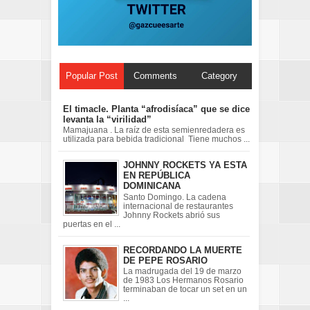
Popular Post
Comments
Category
El timacle. Planta “afrodisíaca” que se dice
levanta la “virilidad”
Mamajuana . La raíz de esta semienredadera es
utilizada para bebida tradicional Tiene muchos ...
JOHNNY ROCKETS YA ESTA
EN REPÚBLICA
DOMINICANA
Santo Domingo. La cadena
internacional de restaurantes
Johnny Rockets abrió sus
puertas en el ...
RECORDANDO LA MUERTE
DE PEPE ROSARIO
La madrugada del 19 de marzo
de 1983 Los Hermanos Rosario
terminaban de tocar un set en un
...