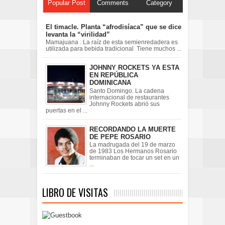
Popular Post
Comments
Category
El timacle. Planta “afrodisíaca” que se dice
levanta la “virilidad”
Mamajuana . La raíz de esta semienredadera es
utilizada para bebida tradicional Tiene muchos ...
JOHNNY ROCKETS YA ESTA
EN REPÚBLICA
DOMINICANA
Santo Domingo. La cadena
internacional de restaurantes
Johnny Rockets abrió sus
puertas en el ...
RECORDANDO LA MUERTE
DE PEPE ROSARIO
La madrugada del 19 de marzo
de 1983 Los Hermanos Rosario
terminaban de tocar un set en un
...
LIBRO DE VISITAS