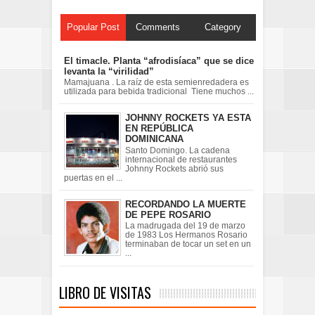
Popular Post
Comments
Category
El timacle. Planta “afrodisíaca” que se dice
levanta la “virilidad”
Mamajuana . La raíz de esta semienredadera es
utilizada para bebida tradicional Tiene muchos ...
JOHNNY ROCKETS YA ESTA
EN REPÚBLICA
DOMINICANA
Santo Domingo. La cadena
internacional de restaurantes
Johnny Rockets abrió sus
puertas en el ...
RECORDANDO LA MUERTE
DE PEPE ROSARIO
La madrugada del 19 de marzo
de 1983 Los Hermanos Rosario
terminaban de tocar un set en un
...
LIBRO DE VISITAS