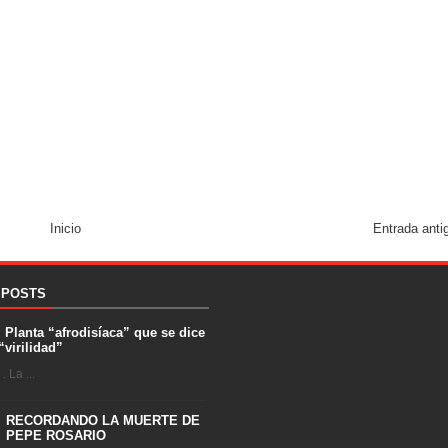
Inicio
Entrada anti
 POSTS
. Planta “afrodisíaca” que se dice
“virilidad”
 La ...
RECORDANDO LA MUERTE DE
PEPE ROSARIO