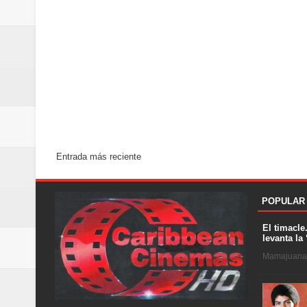
Entrada más reciente
POPULAR
El timacle
levanta la 
Mamajuana .