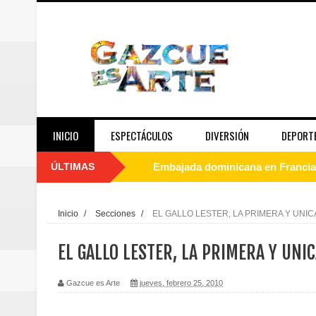
INICIO
ESPECTÁCULOS
DIVERSIÓN
DEPORT
ÚLTIMAS
Embajada dominicana en Francia y
Pavel Núñez y su Bipolarband de
Inicio
/
Secciones
/
EL GALLO LESTER, LA PRIMERA Y UNIC
Banreservas y Banco Popular abo
EL GALLO LESTER, LA PRIMERA Y UNI
“Los Rechazados 2” llega a los c
Gazcue es Arte
jueves, febrero 25, 2010
Designan a Angelina Biviana Rive