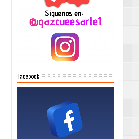
Mujer Pymes
onciertos
Rock Café Santo
Facebook
as salida de RD
a tu Capital”