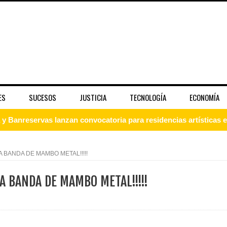
ES
SUCESOS
JUSTICIA
TECNOLOGÍA
ECONOMÍA
 Banreservas lanzan convocatoria para residencias artísticas e
slumbran con una noche de fusiones e invitados de lujo en el H
A BANDA DE MAMBO METAL!!!!!
rdan retos y oportunidades del sistema financiero nacional
CA BANDA DE MAMBO METAL!!!!!
ines impulsada por la franquicia dominicana más taquillera del 
iro como vicepresidenta ejecutiva de Fiduciaria Reservas