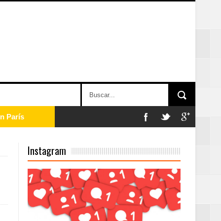
n París
ard Rock Café
Instagram
2025