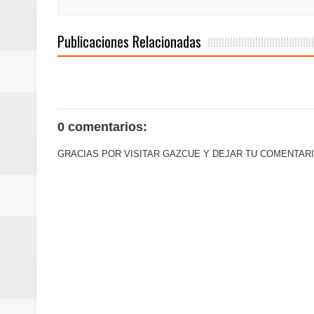
Juan Luis Guerra se acompaña del
Publicaciones Relacionadas
de los Centroamericanos y del C
Oscar Abreu cuestiona la interru
0 comentarios:
GRACIAS POR VISITAR GAZCUE Y DEJAR TU COMENTARI