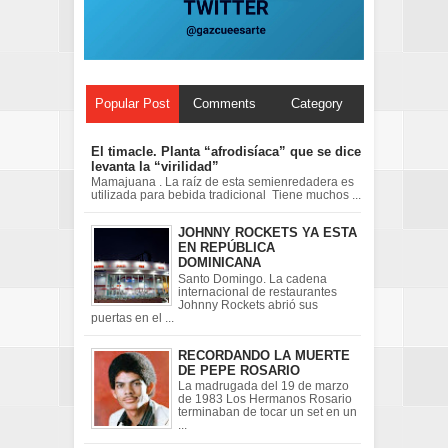
Popular Post
Comments
Category
El timacle. Planta “afrodisíaca” que se dice
levanta la “virilidad”
Mamajuana . La raíz de esta semienredadera es
utilizada para bebida tradicional Tiene muchos ...
JOHNNY ROCKETS YA ESTA
EN REPÚBLICA
DOMINICANA
Santo Domingo. La cadena
internacional de restaurantes
Johnny Rockets abrió sus
puertas en el ...
RECORDANDO LA MUERTE
DE PEPE ROSARIO
La madrugada del 19 de marzo
de 1983 Los Hermanos Rosario
terminaban de tocar un set en un
...