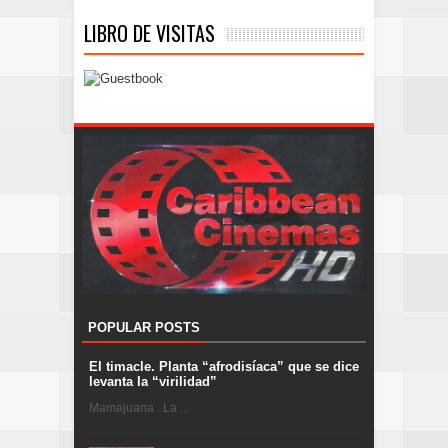
LIBRO DE VISITAS
POPULAR POSTS
El timacle. Planta “afrodisíaca” que se dice
levanta la “virilidad”
Mamajuana . La ...