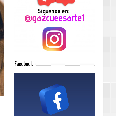
2025
Mujer Pymes
onciertos
Facebook
Rock Café Santo
as salida de RD