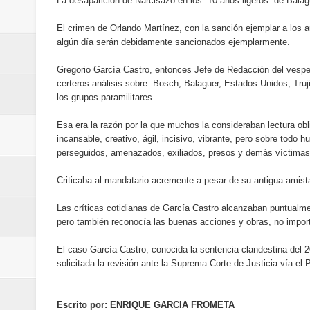
La desaparición de Narcisazo en los “10 años ligeros” de Balag
del mapa del hambre
El crimen de Orlando Martínez, con la sanción ejemplar a los a
Banreservas y sus filiales realiz
algún día serán debidamente sancionados ejemplarmente.
Gregorio García Castro, entonces Jefe de Redacción del vesper
Banreservas inaugura oficina en
certeros análisis sobre: Bosch, Balaguer, Estados Unidos, Truj
los grupos paramilitares.
SEPROI obtiene certificación ISO
Esa era la razón por la que muchos la consideraban lectura obl
Antisoborno certificado
incansable, creativo, ágil, incisivo, vibrante, pero sobre todo 
perseguidos, amenazados, exiliados, presos y demás víctimas 
Humano Seguros transforma la emi
Criticaba al mandatario acremente a pesar de su antigua amist
minutos
Las críticas cotidianas de García Castro alcanzaban puntualment
pero también reconocía las buenas acciones y obras, no import
La Orquesta Sinfónica Nacional 
El caso García Castro, conocida la sentencia clandestina del 20
la batuta del maestro José Anton
solicitada la revisión ante la Suprema Corte de Justicia vía el
Banreservas otorga financiamien
Escrito por: ENRIQUE GARCIA FROMETA