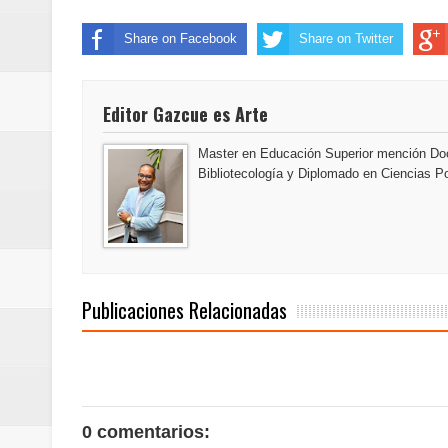
Euromoney reconoce a Banreserva
Share on Facebook
Share on Twitter
Banreservas recibe nuevamente l
Estable
Editor Gazcue es Arte
Master en Educación Superior mención Doc
Bibliotecología y Diplomado en Ciencias Po
Publicaciones Relacionadas
0 comentarios: