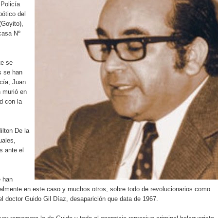
Policía
rdan retos y oportunidades del sistema financiero nacional
pótico del
(Goyito),
ines impulsada por la franquicia dominicana más taquillera del 
 casa Nº
iro como vicepresidenta ejecutiva de Fiduciaria Reservas
te se
localidad de Oficina Regional Este en La Romana
s se han
icía, Juan
n murió en
illones para emprendedoras en la segunda edición del Summit 
d con la
yectoria artística con nuevo álbum, renovación de su equipo y c
lton De la
uales,
s ante el
o se unen al regreso de Pavel Núñez y su “Bipolarband” a Hard 
e han
almente en este caso y muchos otros, sobre todo de revolucionarios como
l doctor Guido Gil Díaz, desaparición que data de 1967.
 que Banreservas seguirá impulsando la seguridad alimentaria tr