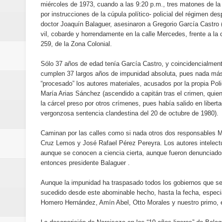
miércoles de 1973, cuando a las 9:20 p.m., tres matones de la 
Banreservas y Banco Popular abo
por instrucciones de la cúpula político- policial del régimen des
doctor Joaquín Balaguer, asesinaron a Gregorio García Castro 
“Los Rechazados 2” llega a los c
vil, cobarde y horrendamente en la calle Mercedes, frente a la
259, de la Zona Colonial.
Designan a Angelina Biviana Rive
Sólo 37 años de edad tenía García Castro, y coincidencialmen
Humano Seguros inaugura nueva 
cumplen 37 largos años de impunidad absoluta, pues nada má
“procesado” los autores materiales, acusados por la propia Pol
María Arias Sánchez (ascendido a capitán tras el crimen, quie
Banreservas destina RD$5,000 m
la cárcel preso por otros crímenes, pues había salido en liberta
vergonzosa sentencia clandestina del 20 de octubre de 1980).
Sexappeal celebra 25 años de tra
Caminan por las calles como si nada otros dos responsables Mi
conmemorativos
Cruz Lemos y José Rafael Pérez Pereyra. Los autores intelect
aunque se conocen a ciencia cierta, aunque fueron denunciado
Maridalia Hernández y El Canari
entonces presidente Balaguer .
Aunque la impunidad ha traspasado todos los gobiernos que s
Domingo
sucedido desde este abominable hecho, hasta la fecha, especi
Homero Hernández, Amín Abel, Otto Morales y nuestro primo, e
Doctor Leonardo Aguilera afirma