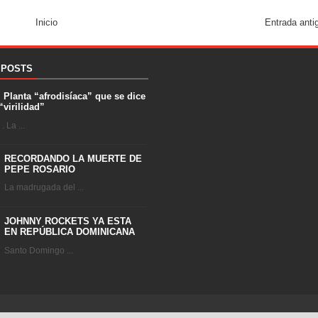
Inicio
Entrada anti
 POSTS
. Planta “afrodisíaca” que se dice
“virilidad”
 La ...
RECORDANDO LA MUERTE DE
PEPE ROSARIO
La madrugada del ...
JOHNNY ROCKETS YA ESTA
EN REPÚBLICA DOMINICANA
Santo Domingo ...