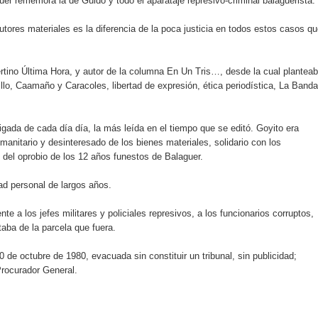
uer rememora la de Guido y todo el aparataje represivo-criminal balaguerista.
utores materiales es la diferencia de la poca justicia en todos estos casos q
an en Santiago el segundo Foro del Ahorro y la Inversión “Reserv
tino Última Hora, y autor de la columna En Un Tris…, desde la cual plantea
 el Centro de Retención de Vehículos de Pedro Brand
illo, Caamaño y Caracoles, libertad de expresión, ética periodística, La Banda
 37001 y se convierte en la primera empresa del sector con Sis
igada de cada día día, la más leída en el tiempo que se editó. Goyito era
humanitario y desinteresado de los bienes materiales, solidario con los
del oprobio de los 12 años funestos de Balaguer.
sión de pólizas con Inteligencia Artificial y reduce el proceso 
ad personal de largos años.
e a los jefes militares y policiales represivos, a los funcionarios corruptos,
aba de la parcela que fuera.
y el Coro Nacional Dominicano pondrán su sello a la Ceremonia 
 de octubre de 1980, evacuada sin constituir un tribunal, sin publicidad;
io Molina
 Procurador General.
tos superiores a RD$117 millones en proyecto Nuevas Esperanz