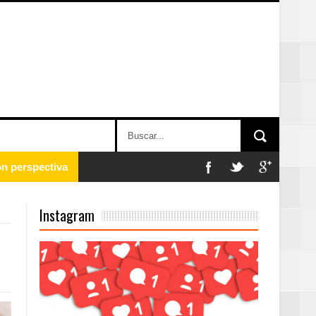
 en la clausura
Instagram
n París
ard Rock Café