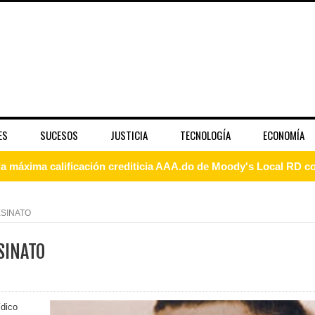
ES
SUCESOS
JUSTICIA
TECNOLOGÍA
ECONOMÍA
 coro “Más que Vencedores” y nos regala el “Canto a la Patria”
aribe
ESINATO
pción del Premio Nacional de Artes Visuales
SINATO
 Banreservas lanzan convocatoria para residencias artísticas e
slumbran con una noche de fusiones e invitados de lujo en el H
ídico