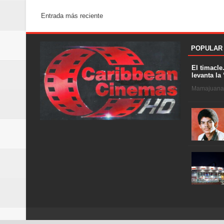
Entrada más reciente
POPULAR
El timacle
levanta la 
Mamajuana .