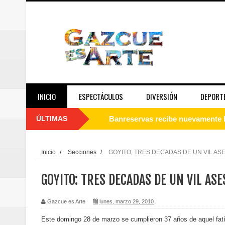
INICIO
ESPECTÁCULOS
DIVERSIÓN
DEPORT
ÚLTIMAS
Juan Luis Guerra se acompaña del
de los Centroamericanos y del C
Inicio
/
Secciones
/
GOYITO: TRES DECADAS DE UN VIL AS
Oscar Abreu cuestiona la interru
GOYITO: TRES DECADAS DE UN VIL ASE
Embajada dominicana en Francia y
Gazcue es Arte
lunes, marzo 29, 2010
Pavel Núñez y su Bipolarband de
Este domingo 28 de marzo se cumplieron 37 años de aquel fat