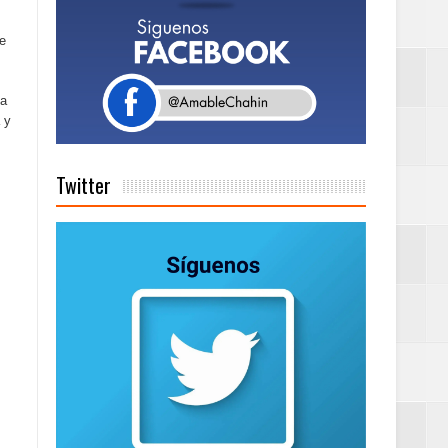
ue
a tu Capital”
ba
 y
tema de Gestión
Twitter
de días a
Centenaria bajo
as