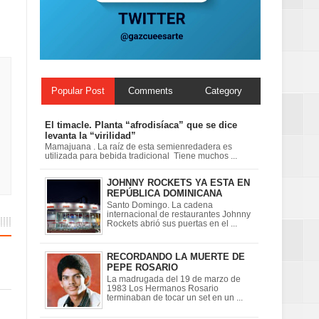
ionales
on perspectiva
Popular Post
Comments
Category
El timacle. Planta “afrodisíaca” que se dice
levanta la “virilidad”
Mamajuana . La raíz de esta semienredadera es
utilizada para bebida tradicional Tiene muchos ...
JOHNNY ROCKETS YA ESTA EN
REPÚBLICA DOMINICANA
Santo Domingo. La cadena
internacional de restaurantes Johnny
Rockets abrió sus puertas en el ...
RECORDANDO LA MUERTE DE
PEPE ROSARIO
La madrugada del 19 de marzo de
1983 Los Hermanos Rosario
terminaban de tocar un set en un ...