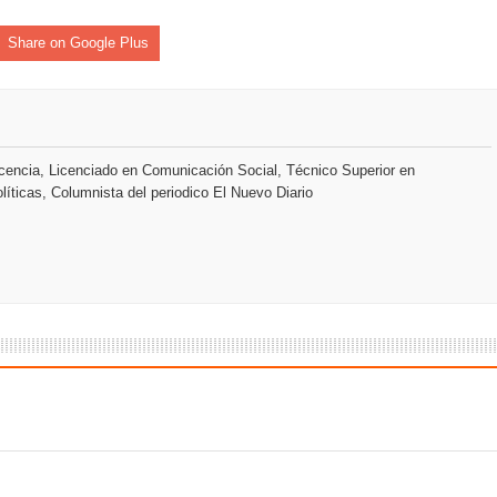
s como Mejor Banco del Caribe y le otorga cinco premios adic
Share on Google Plus
a máxima calificación crediticia AAA.do de Moody's Local RD c
encia, Licenciado en Comunicación Social, Técnico Superior en
líticas, Columnista del periodico El Nuevo Diario