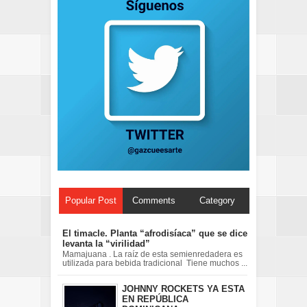
Popular Post
Comments
Category
El timacle. Planta “afrodisíaca” que se dice
levanta la “virilidad”
Mamajuana . La raíz de esta semienredadera es
utilizada para bebida tradicional Tiene muchos ...
JOHNNY ROCKETS YA ESTA
EN REPÚBLICA