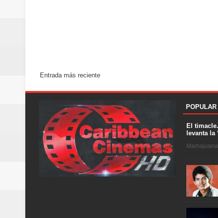
Entrada más reciente
POPULAR
El timacle
levanta la 
Mamajuana .