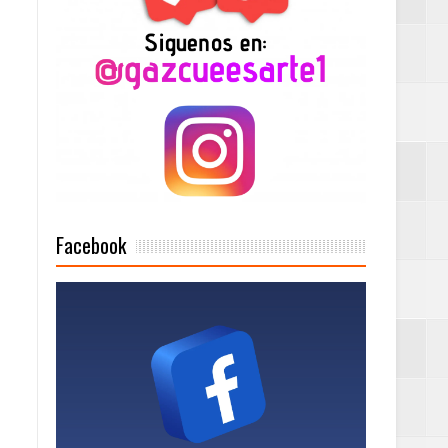
n París
ard Rock Café
2025
Facebook
Mujer Pymes
onciertos