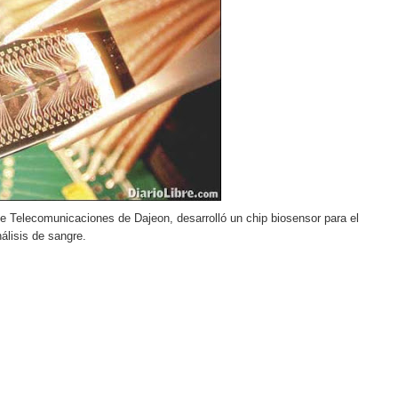
pción del Premio Nacional de Artes Visuales
 Banreservas lanzan convocatoria para residencias artísticas e
slumbran con una noche de fusiones e invitados de lujo en el H
rdan retos y oportunidades del sistema financiero nacional
ines impulsada por la franquicia dominicana más taquillera del 
iro como vicepresidenta ejecutiva de Fiduciaria Reservas
e Telecomunicaciones de Dajeon, desarrolló un chip biosensor para el
álisis de sangre.
localidad de Oficina Regional Este en La Romana
illones para emprendedoras en la segunda edición del Summit 
yectoria artística con nuevo álbum, renovación de su equipo y c