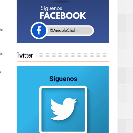
a tu Capital”
l
da
tema de Gestión
Twitter
de
de días a
s
Centenaria bajo
as