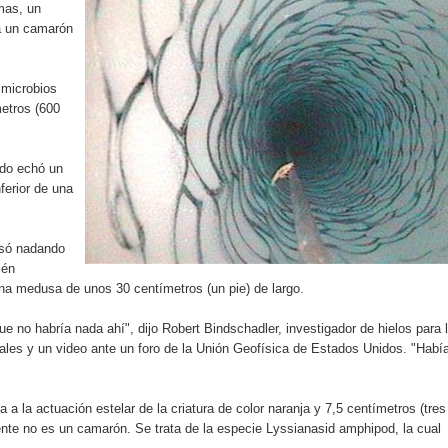
mas, un
rdan retos y oportunidades del sistema financiero nacional
 a un camarón
ines impulsada por la franquicia dominicana más taquillera del 
 microbios
iro como vicepresidenta ejecutiva de Fiduciaria Reservas
metros (600
localidad de Oficina Regional Este en La Romana
ndo echó un
ferior de una
illones para emprendedoras en la segunda edición del Summit 
yectoria artística con nuevo álbum, renovación de su equipo y c
asó nadando
ién
na medusa de unos 30 centímetros (un pie) de largo.
o se unen al regreso de Pavel Núñez y su “Bipolarband” a Hard 
 no habría nada ahí", dijo Robert Bindschadler, investigador de hielos para 
iales y un video ante un foro de la Unión Geofísica de Estados Unidos. "Habí
a la actuación estelar de la criatura de color naranja y 7,5 centímetros (tres
 que Banreservas seguirá impulsando la seguridad alimentaria tr
nte no es un camarón. Se trata de la especie Lyssianasid amphipod, la cual