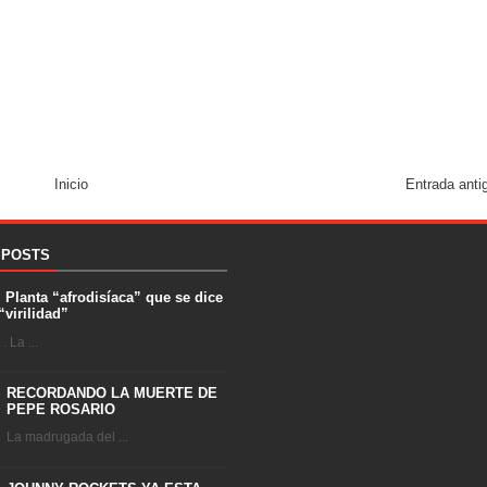
Inicio
Entrada anti
 POSTS
. Planta “afrodisíaca” que se dice
“virilidad”
 La ...
RECORDANDO LA MUERTE DE
PEPE ROSARIO
La madrugada del ...