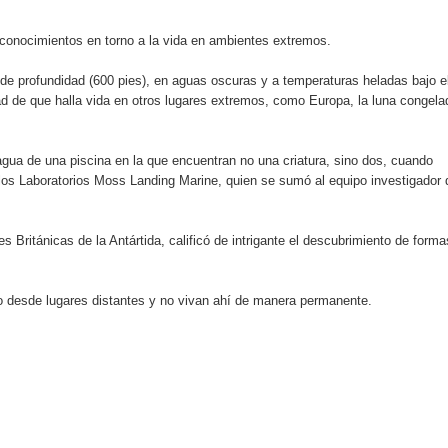
s conocimientos en torno a la vida en ambientes extremos.
an en Santiago el segundo Foro del Ahorro y la Inversión “Reserv
 de profundidad (600 pies), en aguas oscuras y a temperaturas heladas bajo e
lidad de que halla vida en otros lugares extremos, como Europa, la luna congela
 el Centro de Retención de Vehículos de Pedro Brand
 37001 y se convierte en la primera empresa del sector con Sis
gua de una piscina en la que encuentran no una criatura, sino dos, cuando
 los Laboratorios Moss Landing Marine, quien se sumó al equipo investigador 
sión de pólizas con Inteligencia Artificial y reduce el proceso 
s Británicas de la Antártida, calificó de intrigante el descubrimiento de forma
ado desde lugares distantes y no vivan ahí de manera permanente.
y el Coro Nacional Dominicano pondrán su sello a la Ceremonia 
io Molina
tos superiores a RD$117 millones en proyecto Nuevas Esperanz