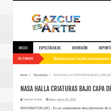
INICIO
ESPECTÁCULOS
DIVERSIÓN
DEPORT
ÚLTIMAS
Juan Luis Guerra se acompaña del
de los Centroamericanos y del C
Inicio
/
Secciones
/
NASA HALLA CRIATURAS BAJO CAPA DE
Oscar Abreu cuestiona la interru
NASA HALLA CRIATURAS BAJO CAPA DE
Embajada dominicana en Francia y
Gazcue es Arte
lunes, marzo 15, 2010
Pavel Núñez y su Bipolarband de
WASHINGTON (AP) - En un sorprendente descubrimiento de l