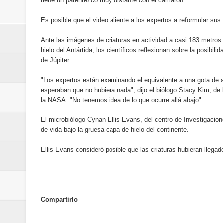
tiene un parentezco muy distante con el camarón.
del mapa del hambre
Es posible que el video aliente a los expertos a reformular su
Banreservas y sus filiales realiz
Ante las imágenes de criaturas en actividad a casi 183 metros
hielo del Antártida, los científicos reflexionan sobre la posibi
Banreservas inaugura oficina en
de Júpiter.
SEPROI obtiene certificación ISO
"Los expertos están examinando el equivalente a una gota de a
esperaban que no hubiera nada", dijo el biólogo Stacy Kim, de
Antisoborno certificado
la NASA. "No tenemos idea de lo que ocurre allá abajo".
Humano Seguros transforma la emi
El microbiólogo Cynan Ellis-Evans, del centro de Investigacione
de vida bajo la gruesa capa de hielo del continente.
minutos
Ellis-Evans consideró posible que las criaturas hubieran lleg
La Orquesta Sinfónica Nacional 
la batuta del maestro José Anton
Compartirlo
Banreservas otorga financiamien