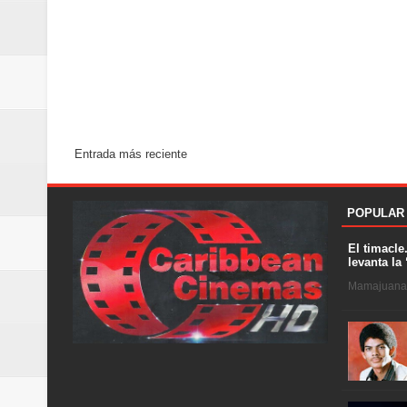
Entrada más reciente
POPULAR
El timacle
levanta la 
Mamajuana .