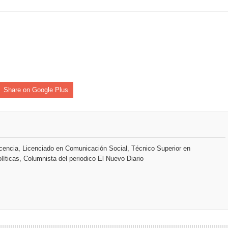
s como Mejor Banco del Caribe y le otorga cinco premios adic
a máxima calificación crediticia AAA.do de Moody's Local RD c
Share on Google Plus
encia, Licenciado en Comunicación Social, Técnico Superior en
líticas, Columnista del periodico El Nuevo Diario