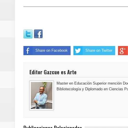
Euromoney reconoce a Banreserva
Banreservas recibe nuevamente l
Estable
Share on Facebook
Share on Twitter
Editor Gazcue es Arte
Master en Educación Superior mención Doc
Bibliotecología y Diplomado en Ciencias Po
Publicaciones Relacionadas