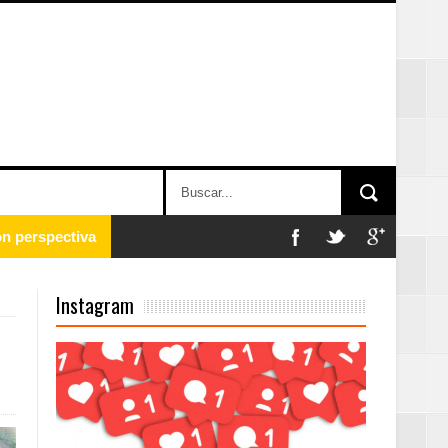
 en la clausura
Instagram
n París
ard Rock Café