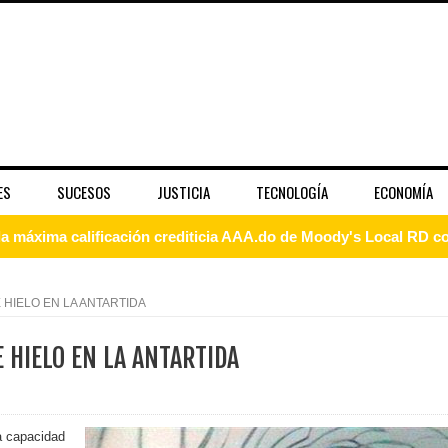
ES
SUCESOS
JUSTICIA
TECNOLOGÍA
ECONOMÍA
 coro “Más que Vencedores” y nos regala el “Canto a la Patria”
aribe
 HIELO EN LA ANTARTIDA
pción del Premio Nacional de Artes Visuales
 HIELO EN LA ANTARTIDA
 Banreservas lanzan convocatoria para residencias artísticas e
slumbran con una noche de fusiones e invitados de lujo en el H
a capacidad