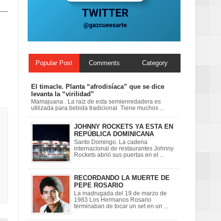
ionales
on perspectiva
Popular Post
Comments
Category
El timacle. Planta “afrodisíaca” que se dice
levanta la “virilidad”
Mamajuana . La raíz de esta semienredadera es
utilizada para bebida tradicional Tiene muchos ...
JOHNNY ROCKETS YA ESTA EN
REPÚBLICA DOMINICANA
Santo Domingo. La cadena
internacional de restaurantes Johnny
Rockets abrió sus puertas en el ...
RECORDANDO LA MUERTE DE
PEPE ROSARIO
La madrugada del 19 de marzo de
1983 Los Hermanos Rosario
terminaban de tocar un set en un ...