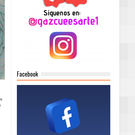
2025
Mujer Pymes
onciertos
Facebook
Rock Café Santo
la
a
as salida de RD