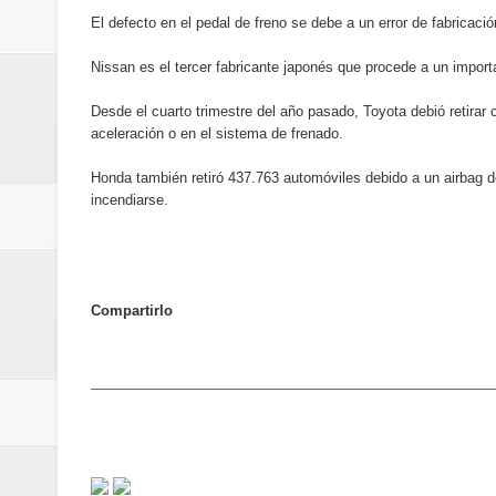
La Orquesta Sinfónica Nacional 
El defecto en el pedal de freno se debe a un error de fabricac
la batuta del maestro José Anton
Nissan es el tercer fabricante japonés que procede a un import
Desde el cuarto trimestre del año pasado, Toyota debió retirar
Banreservas obtiene siete galar
aceleración o en el sistema de frenado.
Un final de fiesta: Ilegales enc
Honda también retiró 437.763 automóviles debido a un airbag d
incendiarse.
Banreservas recibe nuevamente l
Estable
Compartirlo
Juan Luis Guerra se acompaña del
de los Centroamericanos y del C
Oscar Abreu cuestiona la interru
Embajada dominicana en Francia y