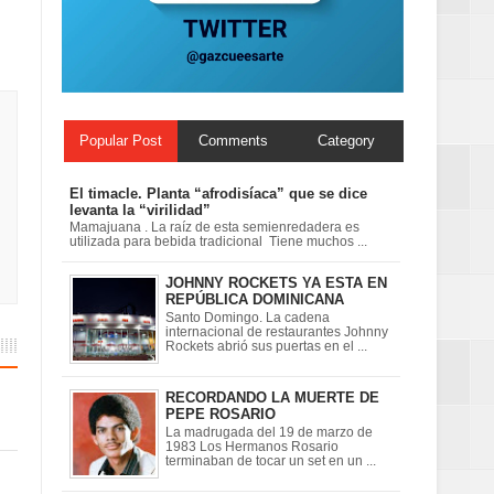
ard Rock Café
2025
Popular Post
Comments
Category
El timacle. Planta “afrodisíaca” que se dice
levanta la “virilidad”
Mamajuana . La raíz de esta semienredadera es
utilizada para bebida tradicional Tiene muchos ...
JOHNNY ROCKETS YA ESTA EN
REPÚBLICA DOMINICANA
Santo Domingo. La cadena
internacional de restaurantes Johnny
Rockets abrió sus puertas en el ...
RECORDANDO LA MUERTE DE
PEPE ROSARIO
La madrugada del 19 de marzo de
1983 Los Hermanos Rosario
terminaban de tocar un set en un ...