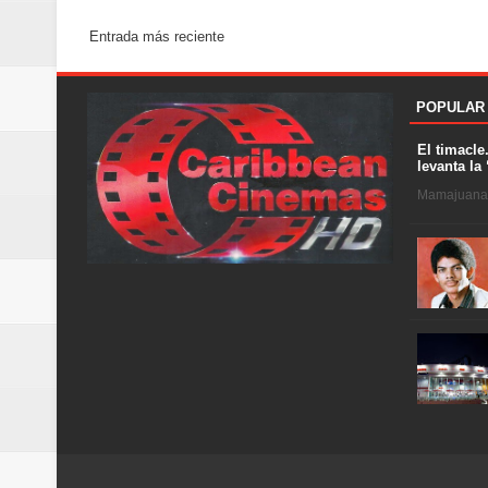
Entrada más reciente
POPULAR
El timacle
levanta la 
Mamajuana .