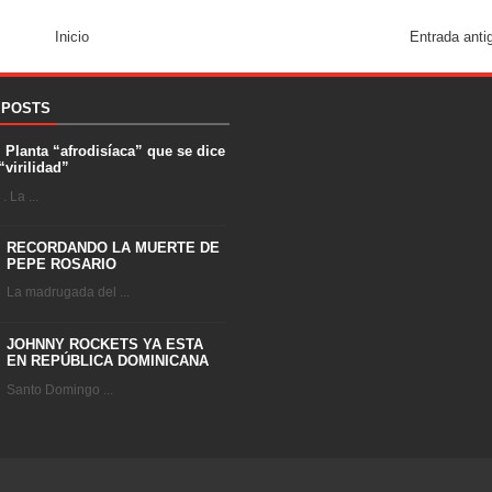
Inicio
Entrada anti
 POSTS
. Planta “afrodisíaca” que se dice
“virilidad”
 La ...
RECORDANDO LA MUERTE DE
PEPE ROSARIO
La madrugada del ...
JOHNNY ROCKETS YA ESTA
EN REPÚBLICA DOMINICANA
Santo Domingo ...