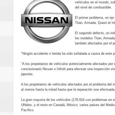
vehículos en el mundo, sob
Maridalia Hernández y El Canari
del nivel de combustible.
Domingo
El primer problema, un eje
Titan, Armada, Quest et Inf
Doctor Leonardo Aguilera afirma
El segundo defecto, un ind
del mapa del hambre
los modelos Titan, Armada, 
también afectados por el p
Banreservas y sus filiales realiz
"Ningún accidente o herida ha sido señalada a causa de este 
Banreservas inaugura oficina en
"A los propietarios de vehículos potencialmente afectados por e
concesionario Nissan o Infiniti para efectuar una inspección vis
SEPROI obtiene certificación ISO
japonés.
Antisoborno certificado
A los propietarios de vehículos afectados por el problema del 
al menos hasta la mitad hasta que la reparación sea efectuada
Humano Seguros transforma la emi
La gran mayoría de los vehículos (178.916 con problemas en el
UNidos, y el resto en Canadá, México, varios paises del Medio
minutos
Pacífico.