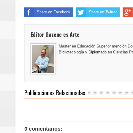
Pavel Núñez y su Bipolarband de
Share on Facebook
Share on Twitter
Banreservas y Banco Popular abo
“Los Rechazados 2” llega a los c
Editor Gazcue es Arte
Master en Educación Superior mención Doc
Bibliotecología y Diplomado en Ciencias Po
Publicaciones Relacionadas
0 comentarios: