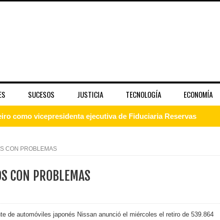
ES
SUCESOS
JUSTICIA
TECNOLOGÍA
ECONOMÍA
iro como vicepresidenta ejecutiva de Fiduciaria Reservas
localidad de Oficina Regional Este en La Romana
OS CON PROBLEMAS
illones para emprendedoras en la segunda edición del Summit 
LOS CON PROBLEMAS
yectoria artística con nuevo álbum, renovación de su equipo y c
te de automóviles japonés Nissan anunció el miércoles el retiro de 539.864