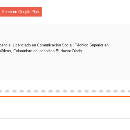
slumbran con una noche de fusiones e invitados de lujo en el H
Share on Google Plus
rdan retos y oportunidades del sistema financiero nacional
ines impulsada por la franquicia dominicana más taquillera del 
encia, Licenciado en Comunicación Social, Técnico Superior en
líticas, Columnista del periodico El Nuevo Diario