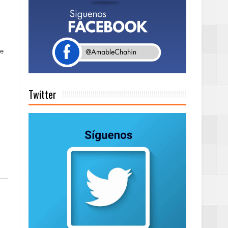
Centenaria bajo
de
Twitter
on perspectiva
 en la clausura
n París