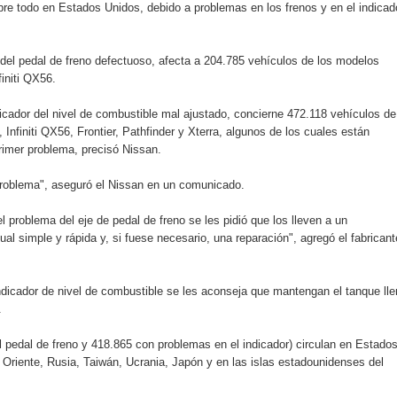
re todo en Estados Unidos, debido a problemas en los frenos y en el indicad
o se unen al regreso de Pavel Núñez y su “Bipolarband” a Hard 
 del pedal de freno defectuoso, afecta a 204.785 vehículos de los modelos
initi QX56.
 que Banreservas seguirá impulsando la seguridad alimentaria tr
icador del nivel de combustible mal ajustado, concierne 472.118 vehículos de
Infiniti QX56, Frontier, Pathfinder y Xterra, algunos de los cuales están
rimer problema, precisó Nissan.
an en Santiago el segundo Foro del Ahorro y la Inversión “Reserv
problema", aseguró el Nissan en un comunicado.
 el Centro de Retención de Vehículos de Pedro Brand
l problema del eje de pedal de freno se les pidió que los lleven a un
ual simple y rápida y, si fuese necesario, una reparación", agregó el fabricant
 37001 y se convierte en la primera empresa del sector con Sis
indicador de nivel de combustible se les aconseja que mantengan el tanque ll
.
sión de pólizas con Inteligencia Artificial y reduce el proceso 
 pedal de freno y 418.865 con problemas en el indicador) circulan en Estado
 Oriente, Rusia, Taiwán, Ucrania, Japón y en las islas estadounidenses del