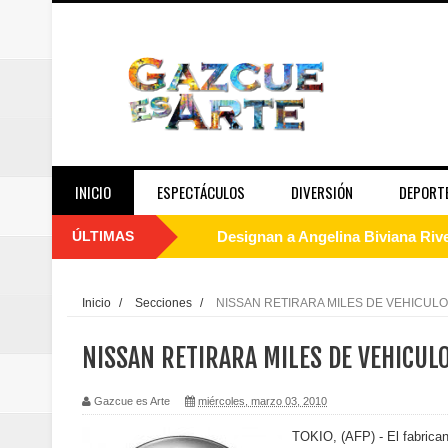
INICIO
ESPECTÁCULOS
DIVERSIÓN
DEPORT
ÚLTIMAS
Designan a Angelina Biviana Rive
Humano Seguros inaugura nueva 
Inicio
/
Secciones
/
NISSAN RETIRARA MILES DE VEHICUL
Banreservas destina RD$5,000 m
NISSAN RETIRARA MILES DE VEHICU
Sexappeal celebra 25 años de tra
Gazcue es Arte
miércoles, marzo 03, 2010
conmemorativos
TOKIO, (AFP) - El fabrican