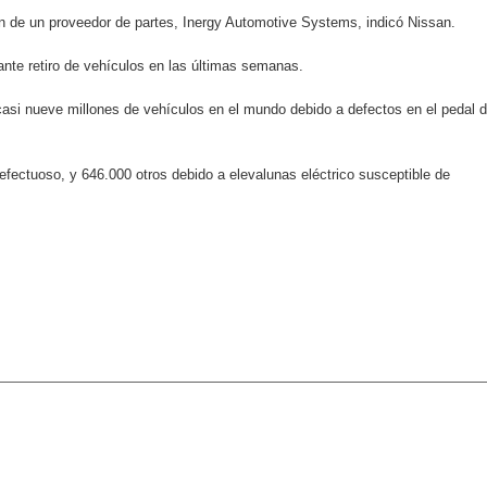
y el Coro Nacional Dominicano pondrán su sello a la Ceremonia 
ión de un proveedor de partes, Inergy Automotive Systems, indicó Nissan.
io Molina
ante retiro de vehículos en las últimas semanas.
 casi nueve millones de vehículos en el mundo debido a defectos en el pedal 
dones en los Effie Awards República Dominicana 2026
enderá la clausura de Santo Domingo 2026
efectuoso, y 646.000 otros debido a elevalunas eléctrico susceptible de
a máxima calificación crediticia AAA.do de Moody's Local RD c
 coro “Más que Vencedores” y nos regala el “Canto a la Patria”
aribe
pción del Premio Nacional de Artes Visuales
 Banreservas lanzan convocatoria para residencias artísticas e