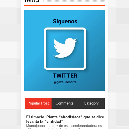
Popular Post
Comments
Category
El timacle. Planta “afrodisíaca” que se dice
levanta la “virilidad”
Mamajuana . La raíz de esta semienredadera es