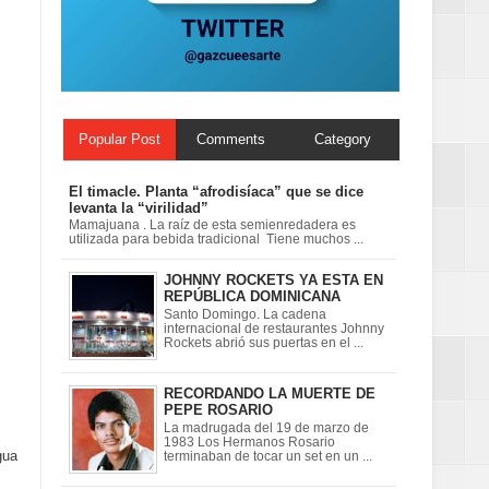
 en la clausura
Popular Post
Comments
Category
El timacle. Planta “afrodisíaca” que se dice
levanta la “virilidad”
Mamajuana . La raíz de esta semienredadera es
utilizada para bebida tradicional Tiene muchos ...
JOHNNY ROCKETS YA ESTA EN
REPÚBLICA DOMINICANA
Santo Domingo. La cadena
internacional de restaurantes Johnny
Rockets abrió sus puertas en el ...
RECORDANDO LA MUERTE DE
PEPE ROSARIO
La madrugada del 19 de marzo de
1983 Los Hermanos Rosario
gua
terminaban de tocar un set en un ...