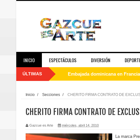
INICIO
ESPECTÁCULOS
DIVERSIÓN
DEPORT
ÚLTIMAS
Embajada dominicana en Francia y
Pavel Núñez y su Bipolarband de
Inicio
/
Secciones
/
CHERITO FIRMA CONTRATO DE EXCLU
Banreservas y Banco Popular abo
CHERITO FIRMA CONTRATO DE EXCLUS
“Los Rechazados 2” llega a los c
Gazcue es Arte
miércoles, abril 14, 2010
Designan a Angelina Biviana Rive
La marca Pres