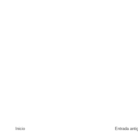
 coro “Más que Vencedores” y nos regala el “Canto a la Patria”
aribe
pción del Premio Nacional de Artes Visuales
Inicio
Entrada anti