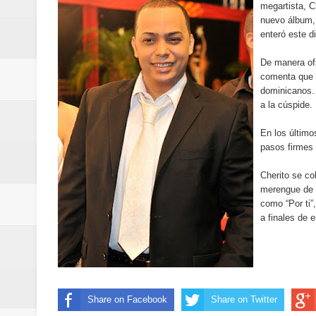
megartista, C
Humano Seguros inaugura nueva 
nuevo álbum, 
enteró este di
Banreservas destina RD$5,000 m
De manera ofi
Sexappeal celebra 25 años de tra
comenta que h
dominicanos. 
conmemorativos
a la cúspide.
En los último
Maridalia Hernández y El Canari
pasos firmes
Domingo
Cherito se co
merengue de m
Doctor Leonardo Aguilera afirma
como “Por ti”,
a finales de 
del mapa del hambre
Banreservas y sus filiales realiz
Banreservas inaugura oficina en
Share on Facebook
Share on Twitter