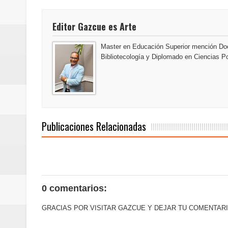
SEPROI obtiene certificación ISO
Editor Gazcue es Arte
Antisoborno certificado
Master en Educación Superior mención Doc
Humano Seguros transforma la emi
Bibliotecología y Diplomado en Ciencias Po
minutos
La Orquesta Sinfónica Nacional 
la batuta del maestro José Anton
Publicaciones Relacionadas
Banreservas obtiene siete galar
Un final de fiesta: Ilegales enc
0 comentarios:
Banreservas recibe nuevamente l
GRACIAS POR VISITAR GAZCUE Y DEJAR TU COMENTARI
Estable