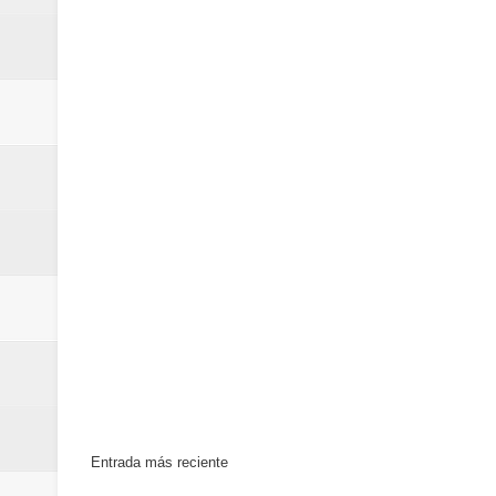
Juan Luis Guerra se acompaña del
de los Centroamericanos y del C
Oscar Abreu cuestiona la interru
Entrada más reciente