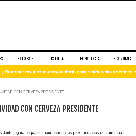
ES
SUCESOS
JUSTICIA
TECNOLOGÍA
ECONOMÍA
 Banreservas lanzan convocatoria para residencias artísticas e
slumbran con una noche de fusiones e invitados de lujo en el H
SIVIDAD CON CERVEZA PRESIDENTE
rdan retos y oportunidades del sistema financiero nacional
IVIDAD CON CERVEZA PRESIDENTE
ines impulsada por la franquicia dominicana más taquillera del 
iro como vicepresidenta ejecutiva de Fiduciaria Reservas
idente jugará un papel importante en los próximos años de carrera del