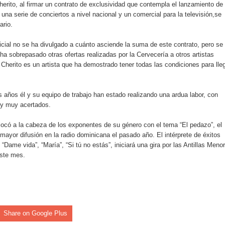
herito, al firmar un contrato de exclusividad que contempla el lanzamiento de
localidad de Oficina Regional Este en La Romana
una serie de conciertos a nivel nacional y un comercial para la televisión,se
ario.
illones para emprendedoras en la segunda edición del Summit 
cial no se ha divulgado a cuánto asciende la suma de este contrato, pero se
yectoria artística con nuevo álbum, renovación de su equipo y c
a sobrepasado otras ofertas realizadas por la Cervecería a otros artistas
Cherito es un artista que ha demostrado tener todas las condiciones para lle
s años él y su equipo de trabajo han estado realizando una ardua labor, con
o se unen al regreso de Pavel Núñez y su “Bipolarband” a Hard 
 y muy acertados.
locó a la cabeza de los exponentes de su género con el tema “El pedazo”, el
ayor difusión en la radio dominicana el pasado año. El intérprete de éxitos
 que Banreservas seguirá impulsando la seguridad alimentaria tr
 “Dame vida”, “María”, “Si tú no estás”, iniciará una gira por las Antillas Meno
este mes.
an en Santiago el segundo Foro del Ahorro y la Inversión “Reserv
 el Centro de Retención de Vehículos de Pedro Brand
Share on Google Plus