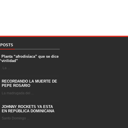
 POSTS
. Planta “afrodisíaca” que se dice
“virilidad”
 La ...
RECORDANDO LA MUERTE DE
PEPE ROSARIO
La madrugada del ...
JOHNNY ROCKETS YA ESTA
EN REPÚBLICA DOMINICANA
Santo Domingo ...