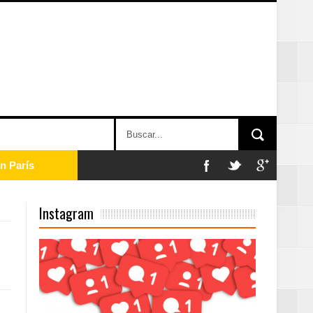
n París
ard Rock Café
Instagram
2025