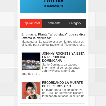
Popular Post
Comments
Category
El timacle. Planta “afrodisíaca” que se dice
levanta la “virilidad”
Mamajuana . La raíz de esta semienredadera es
utilizada para bebida tradicional Tiene muchos ...
JOHNNY ROCKETS YA ESTA
EN REPÚBLICA
DOMINICANA
Santo Domingo. La cadena
internacional de restaurantes
Johnny Rockets abrió sus
puertas en el ...
RECORDANDO LA MUERTE
DE PEPE ROSARIO
La madrugada del 19 de marzo
de 1983 Los Hermanos Rosario
terminaban de tocar un set en un
...