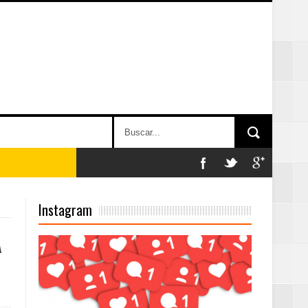
Instagram
on perspectiva
A
 en la clausura