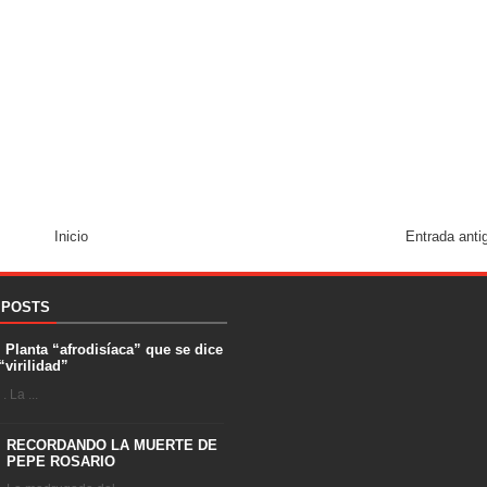
Inicio
Entrada anti
 POSTS
. Planta “afrodisíaca” que se dice
“virilidad”
 La ...
RECORDANDO LA MUERTE DE
PEPE ROSARIO