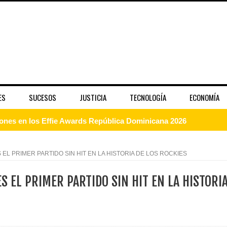
ES
SUCESOS
JUSTICIA
TECNOLOGÍA
ECONOMÍA
dones en los Effie Awards República Dominicana 2026
enderá la clausura de Santo Domingo 2026
 EL PRIMER PARTIDO SIN HIT EN LA HISTORIA DE LOS ROCKIES
a máxima calificación crediticia AAA.do de Moody's Local RD c
S EL PRIMER PARTIDO SIN HIT EN LA HISTORI
 coro “Más que Vencedores” y nos regala el “Canto a la Patria”