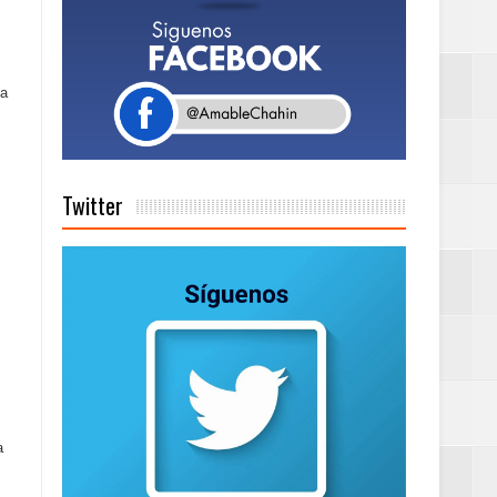
Rock Café Santo
la
as salida de RD
Twitter
a tu Capital”
tema de Gestión
a
de días a