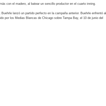
ás con el madero, al batear un sencillo productor en el cuarto inning.
 Buehrle lanzó un partido perfecto en la campaña anterior. Buehrle enfrentó a
tiago inaugura Primer Congreso de Artesanos de Santiago
ido por los Medias Blancas de Chicago sobre Tampa Bay, el 10 de junio del