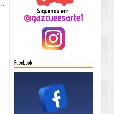
los
n París
ard Rock Café
2025
Facebook
Mujer Pymes
onciertos