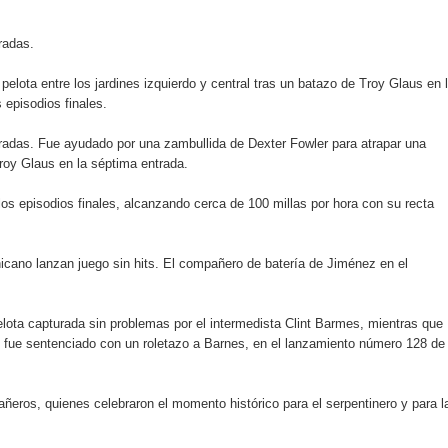
radas.
o se unen al regreso de Pavel Núñez y su “Bipolarband” a Hard 
elota entre los jardines izquierdo y central tras un batazo de Troy Glaus en 
episodios finales.
ntradas. Fue ayudado por una zambullida de Dexter Fowler para atrapar una
 que Banreservas seguirá impulsando la seguridad alimentaria tr
Troy Glaus en la séptima entrada.
s episodios finales, alcanzando cerca de 100 millas por hora con su recta
an en Santiago el segundo Foro del Ahorro y la Inversión “Reserv
inicano lanzan juego sin hits. El compañero de batería de Jiménez en el
 el Centro de Retención de Vehículos de Pedro Brand
lota capturada sin problemas por el intermedista Clint Barmes, mientras que
 37001 y se convierte en la primera empresa del sector con Sis
n fue sentenciado con un roletazo a Barnes, en el lanzamiento número 128 de
ñeros, quienes celebraron el momento histórico para el serpentinero y para l
sión de pólizas con Inteligencia Artificial y reduce el proceso 