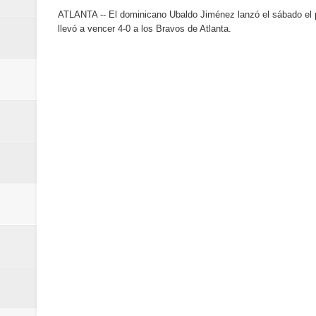
de los Centroamericanos y del C
ATLANTA -- El dominicano Ubaldo Jiménez lanzó el sábado el pri
llevó a vencer 4-0 a los Bravos de Atlanta.
Oscar Abreu cuestiona la interru
Embajada dominicana en Francia y
Pavel Núñez y su Bipolarband de
Banreservas y Banco Popular abo
“Los Rechazados 2” llega a los c
Designan a Angelina Biviana Rive
Humano Seguros inaugura nueva 
Banreservas destina RD$5,000 m
Sexappeal celebra 25 años de tra