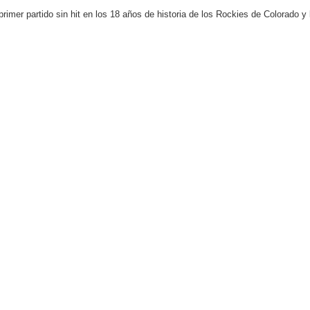
aribe
mer partido sin hit en los 18 años de historia de los Rockies de Colorado y 
pción del Premio Nacional de Artes Visuales
 Banreservas lanzan convocatoria para residencias artísticas e
slumbran con una noche de fusiones e invitados de lujo en el H
rdan retos y oportunidades del sistema financiero nacional
ines impulsada por la franquicia dominicana más taquillera del 
iro como vicepresidenta ejecutiva de Fiduciaria Reservas
localidad de Oficina Regional Este en La Romana
illones para emprendedoras en la segunda edición del Summit 
yectoria artística con nuevo álbum, renovación de su equipo y c