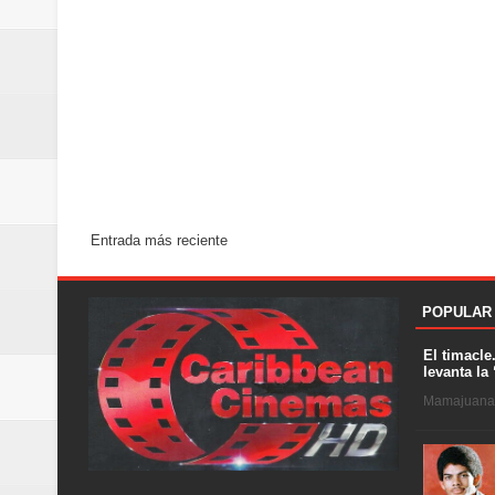
Entrada más reciente
POPULAR
El timacle
levanta la 
Mamajuana .