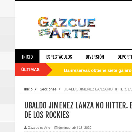
INICIO
ESPECTÁCULOS
DIVERSIÓN
DEPORT
ÚLTIMAS
Banreservas obtiene siete galar
Un final de fiesta: Ilegales enc
Inicio
/
Secciones
/
UBALDO JIMENEZ LANZA NO HITTER. ES
Banreservas recibe nuevamente l
UBALDO JIMENEZ LANZA NO HITTER. E
Estable
DE LOS ROCKIES
Juan Luis Guerra se acompaña del
Gazcue es Arte
domingo, abril 18, 2010