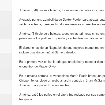
conmemorativos
Jiménez (3-0) dio seis boletos, todos en las primeras cinco ent
Maridalia Hernández y El Canari
Ayudado por una zambullida de Dexter Fowler para atrapar una p
séptima entrada, Jiménez brindó sus mejores momentos en los 
Domingo
Jiménez (3-0) dio seis boletos, todos en las primeras cinco e
Doctor Leonardo Aguilera afirma
pelota entre los jardines izquierdo y central tras un batazo de 
del mapa del hambre
El derecho nacido en Nagua brindó sus mejores momentos en lo
incluso cuando dominó al último bateador.
Banreservas y sus filiales realiz
Es la primera vez en la historia que un pitcher y receptor dom
encuentro fue Miguel Olivo.
Banreservas inaugura oficina en
En la novena entrada, el venezolano Martín Prado bateó una pe
SEPROI obtiene certificación ISO
Chipper Jones elevó un globo al jardín central, y Brian McGan
Jiménez, para poner fin al encuentro.
Antisoborno certificado
Jiménez batió los puños en el aire y fue rodeado por sus compa
Humano Seguros transforma la emi
franquicia.