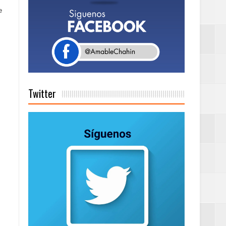
e
a tu Capital”
tema de Gestión
Twitter
de días a
Centenaria bajo
as