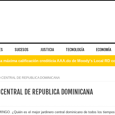
ES
SUCESOS
JUSTICIA
TECNOLOGÍA
ECONOMÍA
 coro “Más que Vencedores” y nos regala el “Canto a la Patria”
aribe
O CENTRAL DE REPUBLICA DOMINICANA
pción del Premio Nacional de Artes Visuales
 CENTRAL DE REPUBLICA DOMINICANA
 Banreservas lanzan convocatoria para residencias artísticas e
slumbran con una noche de fusiones e invitados de lujo en el H
GO. ¿Quién es el mejor jardinero central dominicano de todos los tiempos