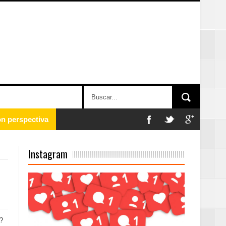
 en la clausura
Instagram
n París
ard Rock Café
?