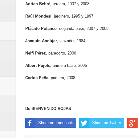
Adrian Beltré,
tercera, 2007 y 2008
Euromoney reconoce a Banreserva
Raúl Mondesí,
jardinero, 1995 y 1997
Banreservas recibe nuevamente l
Plácido Polanco
, segunda base, 2007 y 2009
Estable
Joaquín Andújar
, lanzador, 1984
Neifi Pérez
, paracorto, 2000
Albert Pujols,
primera base, 2006
Carlos Peña,
primera, 2008
De BIENVENIDO ROJAS
Share on Facebook
Share on Twitter