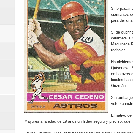
Banreservas y Banco Popular abo
Si le pasamo
diamantes de
“Los Rechazados 2” llega a los c
para dar una
Designan a Angelina Biviana Rive
Si de cubrir
delantera. E
Humano Seguros inaugura nueva 
Maquinaria R
recitales.
Banreservas destina RD$5,000 m
No olvidemos
Quisqueya, S
Sexappeal celebra 25 años de tra
de batazos d
locales han 
conmemorativos
Guzmán.
Maridalia Hernández y El Canari
Sin embargo,
voto se incl
Domingo
El nativo de
Mayores a la edad de 19 años un fildeo seguro y preciso, que n
Doctor Leonardo Aguilera afirma