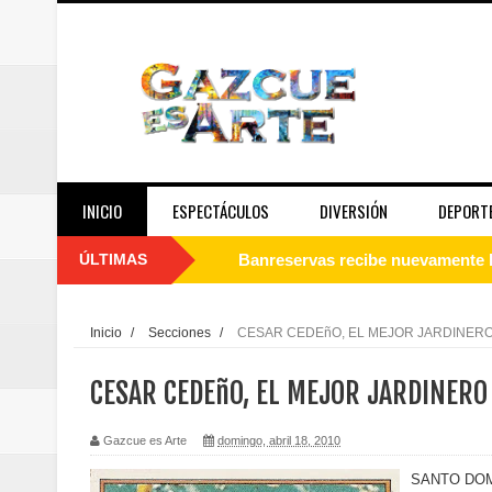
INICIO
ESPECTÁCULOS
DIVERSIÓN
DEPORT
ÚLTIMAS
Juan Luis Guerra se acompaña del
de los Centroamericanos y del C
Inicio
/
Secciones
/
CESAR CEDEñO, EL MEJOR JARDINER
Oscar Abreu cuestiona la interru
CESAR CEDEñO, EL MEJOR JARDINERO
Embajada dominicana en Francia y
Gazcue es Arte
domingo, abril 18, 2010
Pavel Núñez y su Bipolarband de
SANTO DOMIN