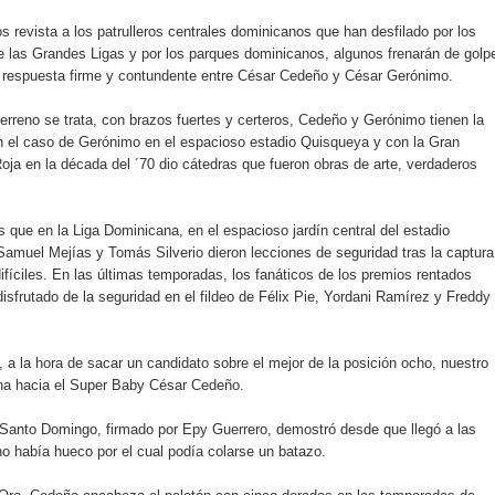
rdan retos y oportunidades del sistema financiero nacional
s revista a los patrulleros centrales dominicanos que han desfilado por los
 las Grandes Ligas y por los parques dominicanos, algunos frenarán de golp
ines impulsada por la franquicia dominicana más taquillera del 
 respuesta firme y contundente entre César Cedeño y César Gerónimo.
iro como vicepresidenta ejecutiva de Fiduciaria Reservas
 terreno se trata, con brazos fuertes y certeros, Cedeño y Gerónimo tienen la
n el caso de Gerónimo en el espacioso estadio Quisqueya y con la Gran
localidad de Oficina Regional Este en La Romana
oja en la década del ´70 dio cátedras que fueron obras de arte, verdaderos
illones para emprendedoras en la segunda edición del Summit 
 que en la Liga Dominicana, en el espacioso jardín central del estadio
amuel Mejías y Tomás Silverio dieron lecciones de seguridad tras la captura
yectoria artística con nuevo álbum, renovación de su equipo y c
ifíciles. En las últimas temporadas, los fanáticos de los premios rentados
disfrutado de la seguridad en el fildeo de Félix Pie, Yordani Ramírez y Freddy
o se unen al regreso de Pavel Núñez y su “Bipolarband” a Hard 
 a la hora de sacar un candidato sobre el mejor de la posición ocho, nuestro
ina hacia el Super Baby César Cedeño.
 Santo Domingo, firmado por Epy Guerrero, demostró desde que llegó a las
o había hueco por el cual podía colarse un batazo.
 que Banreservas seguirá impulsando la seguridad alimentaria tr