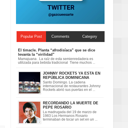
ionales
on perspectiva
Popular Post
Comments
Category
El timacle. Planta “afrodisíaca” que se dice
levanta la “virilidad”
Mamajuana . La raíz de esta semienredadera es
utilizada para bebida tradicional Tiene muchos ...
JOHNNY ROCKETS YA ESTA EN
REPÚBLICA DOMINICANA
Santo Domingo. La cadena
internacional de restaurantes Johnny
Rockets abrió sus puertas en el ...
RECORDANDO LA MUERTE DE
PEPE ROSARIO
La madrugada del 19 de marzo de
1983 Los Hermanos Rosario
terminaban de tocar un set en un ...