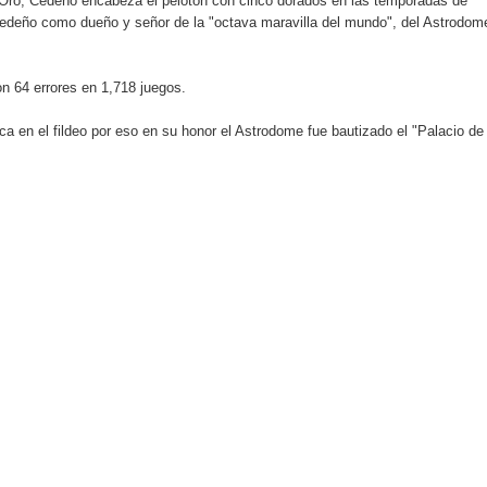
 Oro, Cedeño encabeza el pelotón con cinco dorados en las temporadas de
edeño como dueño y señor de la "octava maravilla del mundo", del Astrodom
an en Santiago el segundo Foro del Ahorro y la Inversión “Reserv
on 64 errores en 1,718 juegos.
 el Centro de Retención de Vehículos de Pedro Brand
ca en el fildeo por eso en su honor el Astrodome fue bautizado el "Palacio de
 37001 y se convierte en la primera empresa del sector con Sis
sión de pólizas con Inteligencia Artificial y reduce el proceso 
y el Coro Nacional Dominicano pondrán su sello a la Ceremonia 
io Molina
tos superiores a RD$117 millones en proyecto Nuevas Esperanz