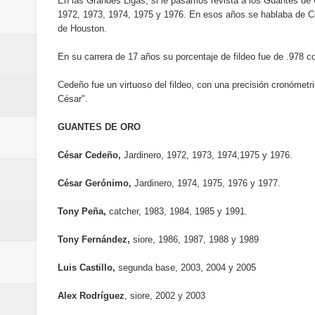
En las Grandes Ligas, si le pasamos revista a los Guantes de
del mapa del hambre
1972, 1973, 1974, 1975 y 1976. En esos años se hablaba de C
de Houston.
Banreservas y sus filiales realiz
En su carrera de 17 años su porcentaje de fildeo fue de .978 c
Banreservas inaugura oficina en
Cedeño fue un virtuoso del fildeo, con una precisión cronómetri
César".
SEPROI obtiene certificación ISO
GUANTES DE ORO
Antisoborno certificado
César Cedeño,
Jardinero, 1972, 1973, 1974,1975 y 1976.
Humano Seguros transforma la emi
César Gerónimo,
Jardinero, 1974, 1975, 1976 y 1977.
minutos
Tony Peña,
catcher, 1983, 1984, 1985 y 1991.
La Orquesta Sinfónica Nacional 
Tony Fernández,
siore, 1986, 1987, 1988 y 1989
la batuta del maestro José Anton
Luis Castillo,
segunda base, 2003, 2004 y 2005
Banreservas otorga financiamien
Alex Rodríguez
, siore, 2002 y 2003