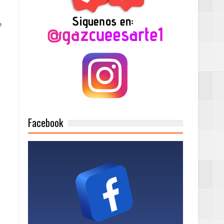
e
2025
Mujer Pymes
onciertos
Facebook
Rock Café Santo
as salida de RD