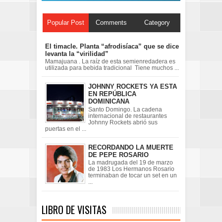
Popular Post
Comments
Category
El timacle. Planta “afrodisíaca” que se dice
levanta la “virilidad”
Mamajuana . La raíz de esta semienredadera es
utilizada para bebida tradicional Tiene muchos ...
JOHNNY ROCKETS YA ESTA
EN REPÚBLICA
DOMINICANA
Santo Domingo. La cadena
internacional de restaurantes
Johnny Rockets abrió sus
puertas en el ...
RECORDANDO LA MUERTE
DE PEPE ROSARIO
La madrugada del 19 de marzo
de 1983 Los Hermanos Rosario
terminaban de tocar un set en un
...
LIBRO DE VISITAS