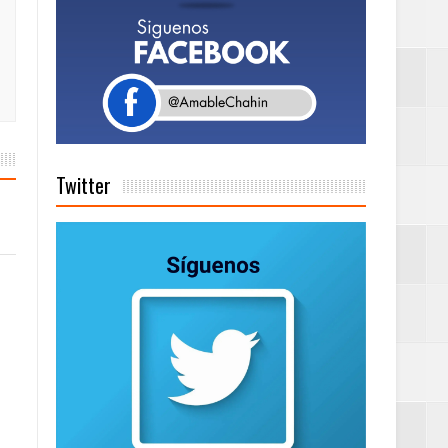
tema de Gestión
de días a
Twitter
Centenaria bajo
as
ionales
ción de calidad