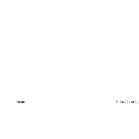
 coro “Más que Vencedores” y nos regala el “Canto a la Patria”
aribe
Inicio
Entrada anti