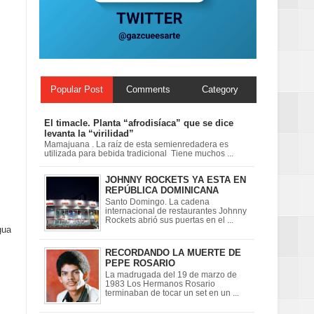
 en la clausura
Popular Post
Comments
Category
El timacle. Planta “afrodisíaca” que se dice
levanta la “virilidad”
Mamajuana . La raíz de esta semienredadera es
utilizada para bebida tradicional Tiene muchos ...
JOHNNY ROCKETS YA ESTA EN
REPÚBLICA DOMINICANA
Santo Domingo. La cadena
internacional de restaurantes Johnny
Rockets abrió sus puertas en el ...
gua
RECORDANDO LA MUERTE DE
PEPE ROSARIO
La madrugada del 19 de marzo de
1983 Los Hermanos Rosario
terminaban de tocar un set en un ...