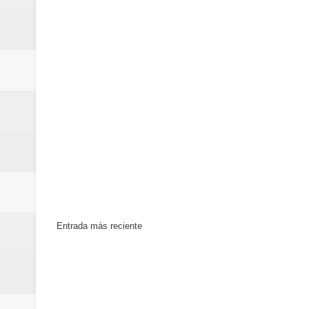
mundial
Juan Luis Guerra se acompaña del
de los Centroamericanos y del C
Entrada más reciente