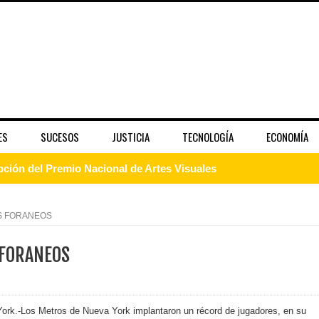
ES
SUCESOS
JUSTICIA
TECNOLOGÍA
ECONOMÍA
pción del Premio Nacional de Artes Visuales
 Banreservas lanzan convocatoria para residencias artísticas e
S FORANEOS
slumbran con una noche de fusiones e invitados de lujo en el H
 FORANEOS
rdan retos y oportunidades del sistema financiero nacional
ines impulsada por la franquicia dominicana más taquillera del 
ork.-Los Metros de Nueva York implantaron un récord de jugadores, en su