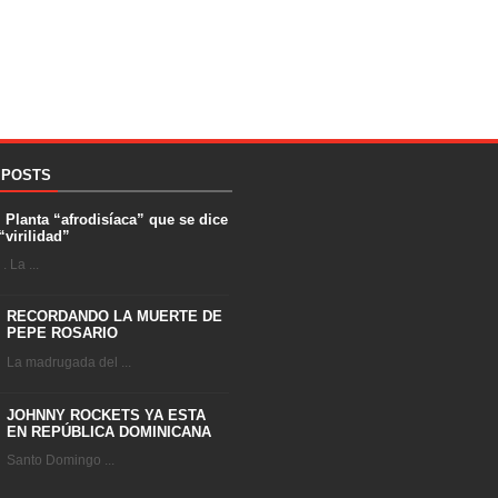
 POSTS
. Planta “afrodisíaca” que se dice
“virilidad”
 La ...
RECORDANDO LA MUERTE DE
PEPE ROSARIO
La madrugada del ...
JOHNNY ROCKETS YA ESTA
EN REPÚBLICA DOMINICANA
Santo Domingo ...