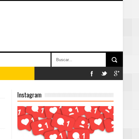
n París
Instagram
ard Rock Café
2025