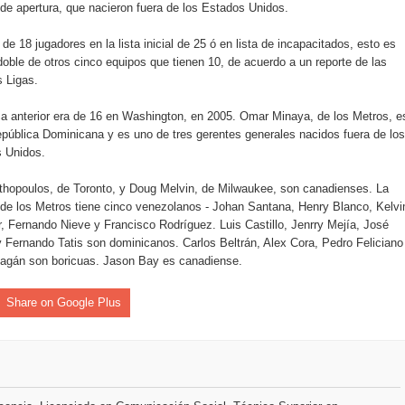
de apertura, que nacieron fuera de los Estados Unidos.
iro como vicepresidenta ejecutiva de Fiduciaria Reservas
 de 18 jugadores en la lista inicial de 25 ó en lista de incapacitados, esto es
localidad de Oficina Regional Este en La Romana
 doble de otros cinco equipos que tienen 10, de acuerdo a un reporte de las
 Ligas.
illones para emprendedoras en la segunda edición del Summit 
a anterior era de 16 en Washington, en 2005. Omar Minaya, de los Metros, e
yectoria artística con nuevo álbum, renovación de su equipo y c
epública Dominicana y es uno de tres gerentes generales nacidos fuera de los
 Unidos.
thopoulos, de Toronto, y Doug Melvin, de Milwaukee, son canadienses. La
de los Metros tiene cinco venezolanos - Johan Santana, Henry Blanco, Kelv
o se unen al regreso de Pavel Núñez y su “Bipolarband” a Hard 
, Fernando Nieve y Francisco Rodríguez. Luis Castillo, Jenrry Mejía, José
 Fernando Tatis son dominicanos. Carlos Beltrán, Alex Cora, Pedro Feliciano
agán son boricuas. Jason Bay es canadiense.
 que Banreservas seguirá impulsando la seguridad alimentaria tr
Share on Google Plus
an en Santiago el segundo Foro del Ahorro y la Inversión “Reserv