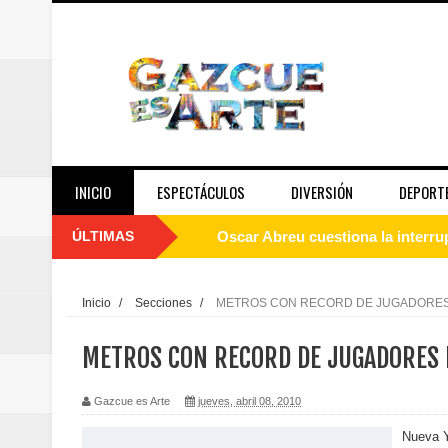
INICIO
ESPECTÁCULOS
DIVERSIÓN
DEPORT
ÚLTIMAS
Oscar Abreu cuestiona la interru
Embajada dominicana en Francia y
Inicio
/
Secciones
/
METROS CON RECORD DE JUGADORE
Pavel Núñez y su Bipolarband de
METROS CON RECORD DE JUGADORES
Banreservas y Banco Popular abo
Gazcue es Arte
jueves, abril 08, 2010
“Los Rechazados 2” llega a los c
Nueva Y