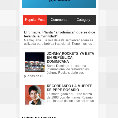
Popular Post
Comments
Category
El timacle. Planta “afrodisíaca” que se dice
levanta la “virilidad”
Mamajuana . La raíz de esta semienredadera es
utilizada para bebida tradicional Tiene muchos ...
JOHNNY ROCKETS YA ESTA
EN REPÚBLICA
DOMINICANA
Santo Domingo. La cadena
internacional de restaurantes
Johnny Rockets abrió sus
puertas en el ...
RECORDANDO LA MUERTE
DE PEPE ROSARIO
La madrugada del 19 de marzo
de 1983 Los Hermanos Rosario
terminaban de tocar un set en un
...