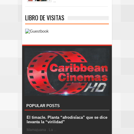
...
LIBRO DE VISITAS
POPULAR POSTS
El timacle. Planta “afrodisíaca” que se dice
levanta la “virilidad”
Mamajuana . La ...