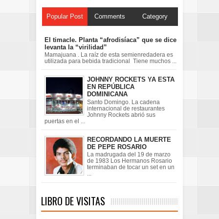
Popular Post
Comments
Category
El timacle. Planta “afrodisíaca” que se dice
levanta la “virilidad”
Mamajuana . La raíz de esta semienredadera es
utilizada para bebida tradicional Tiene muchos ...
JOHNNY ROCKETS YA ESTA
EN REPÚBLICA
DOMINICANA
Santo Domingo. La cadena
internacional de restaurantes
Johnny Rockets abrió sus
puertas en el ...
RECORDANDO LA MUERTE
DE PEPE ROSARIO
La madrugada del 19 de marzo
de 1983 Los Hermanos Rosario
terminaban de tocar un set en un
...
LIBRO DE VISITAS