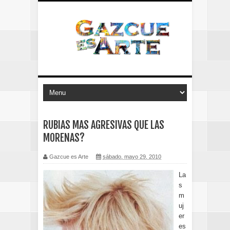
RUBIAS MAS AGRESIVAS QUE LAS
MORENAS?
Gazcue es Arte
sábado, mayo 29, 2010
La
s
m
uj
er
es