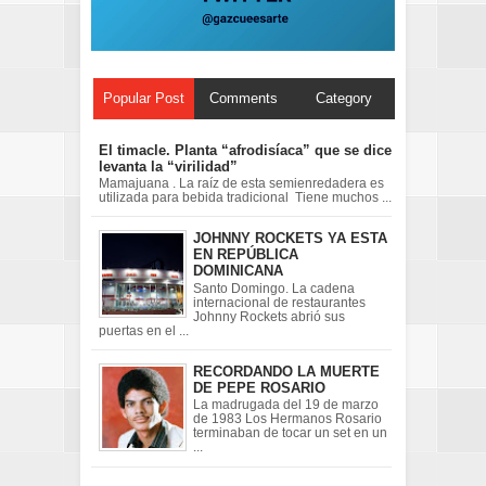
Popular Post
Comments
Category
El timacle. Planta “afrodisíaca” que se dice
levanta la “virilidad”
Mamajuana . La raíz de esta semienredadera es
utilizada para bebida tradicional Tiene muchos ...
JOHNNY ROCKETS YA ESTA
EN REPÚBLICA
DOMINICANA
Santo Domingo. La cadena
internacional de restaurantes
Johnny Rockets abrió sus
puertas en el ...
RECORDANDO LA MUERTE
DE PEPE ROSARIO
La madrugada del 19 de marzo
de 1983 Los Hermanos Rosario
terminaban de tocar un set en un
...