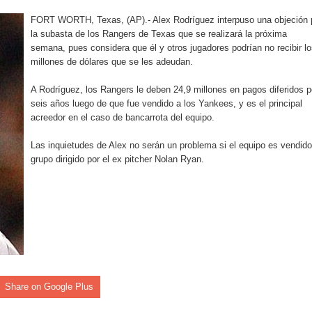
pción del Premio Nacional de Artes Visuales
FORT WORTH, Texas, (AP).- Alex Rodríguez interpuso una objeción 
la subasta de los Rangers de Texas que se realizará la próxima
 Banreservas lanzan convocatoria para residencias artísticas e
semana, pues considera que él y otros jugadores podrían no recibir l
millones de dólares que se les adeudan.
slumbran con una noche de fusiones e invitados de lujo en el H
A Rodríguez, los Rangers le deben 24,9 millones en pagos diferidos p
rdan retos y oportunidades del sistema financiero nacional
seis años luego de que fue vendido a los Yankees, y es el principal
acreedor en el caso de bancarrota del equipo.
ines impulsada por la franquicia dominicana más taquillera del 
Las inquietudes de Alex no serán un problema si el equipo es vendido
grupo dirigido por el ex pitcher Nolan Ryan.
iro como vicepresidenta ejecutiva de Fiduciaria Reservas
localidad de Oficina Regional Este en La Romana
illones para emprendedoras en la segunda edición del Summit 
yectoria artística con nuevo álbum, renovación de su equipo y c
Share on Google Plus