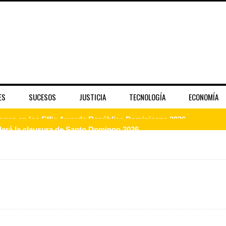
ES
SUCESOS
JUSTICIA
TECNOLOGÍA
ECONOMÍA
enderá la clausura de Santo Domingo 2026
a máxima calificación crediticia AAA.do de Moody's Local RD c
 coro “Más que Vencedores” y nos regala el “Canto a la Patria”
aribe