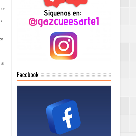
por
n París
os
ard Rock Café
or
2025
 al
Facebook
Mujer Pymes
onciertos