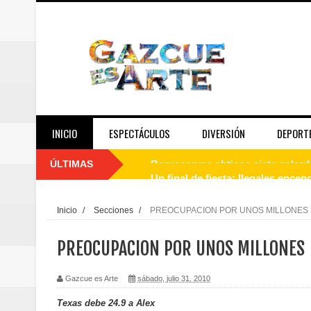
INICIO
ESPECTÁCULOS
DIVERSIÓN
DEPORT
ÚLTIMAS
Un final de fiesta: Ilegales enc
Banreservas recibe nuevamente l
Inicio
/
Secciones
/
PREOCUPACION POR UNOS MILLONES
Estable
PREOCUPACION POR UNOS MILLONES
Juan Luis Guerra se acompaña del
Gazcue es Arte
sábado, julio 31, 2010
de los Centroamericanos y del C
Texas debe 24.9 a Alex