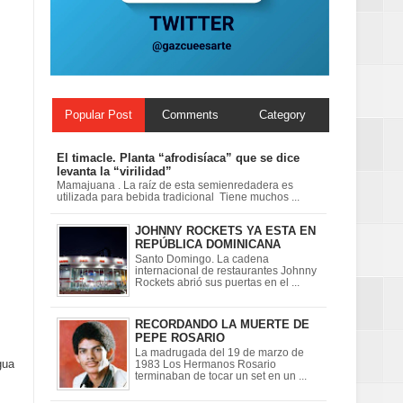
Centenaria bajo
Popular Post
Comments
Category
El timacle. Planta “afrodisíaca” que se dice
levanta la “virilidad”
Mamajuana . La raíz de esta semienredadera es
utilizada para bebida tradicional Tiene muchos ...
JOHNNY ROCKETS YA ESTA EN
REPÚBLICA DOMINICANA
Santo Domingo. La cadena
internacional de restaurantes Johnny
Rockets abrió sus puertas en el ...
RECORDANDO LA MUERTE DE
PEPE ROSARIO
La madrugada del 19 de marzo de
gua
1983 Los Hermanos Rosario
terminaban de tocar un set en un ...