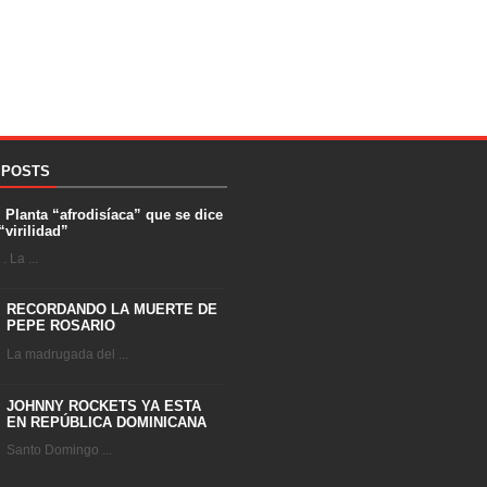
 POSTS
. Planta “afrodisíaca” que se dice
“virilidad”
 La ...
RECORDANDO LA MUERTE DE
PEPE ROSARIO
La madrugada del ...
JOHNNY ROCKETS YA ESTA
EN REPÚBLICA DOMINICANA
Santo Domingo ...