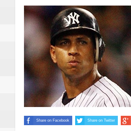
Oscar Abreu cuestiona la interru
Embajada dominicana en Francia y
Pavel Núñez y su Bipolarband de
Banreservas y Banco Popular abo
“Los Rechazados 2” llega a los c
Designan a Angelina Biviana Rive
Humano Seguros inaugura nueva 
Banreservas destina RD$5,000 m
Sexappeal celebra 25 años de tra
Share on Facebook
Share on Twitter
conmemorativos