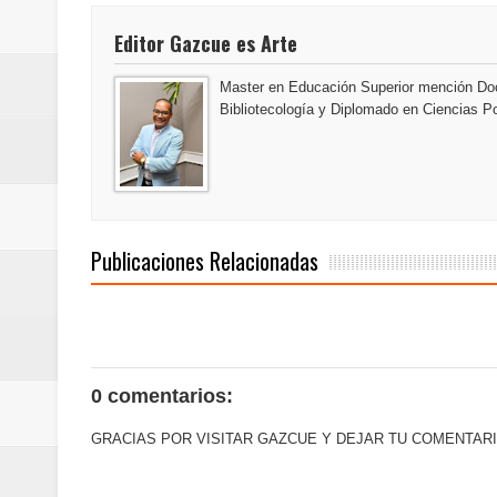
Maridalia Hernández y El Canari
Editor Gazcue es Arte
Domingo
Master en Educación Superior mención Doc
Bibliotecología y Diplomado en Ciencias Po
Doctor Leonardo Aguilera afirma
del mapa del hambre
Banreservas y sus filiales realiz
Publicaciones Relacionadas
Banreservas inaugura oficina en
SEPROI obtiene certificación ISO
Antisoborno certificado
0 comentarios:
Humano Seguros transforma la emi
GRACIAS POR VISITAR GAZCUE Y DEJAR TU COMENTARI
minutos