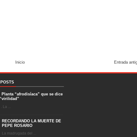
Inicio
Entrada anti
 POSTS
. Planta “afrodisíaca” que se dice
“virilidad”
 La ...
RECORDANDO LA MUERTE DE
PEPE ROSARIO
La madrugada del ...