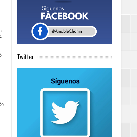
a tu Capital”
n
4
tema de Gestión
Twitter
ó
de días a
y
Centenaria bajo
ión
as