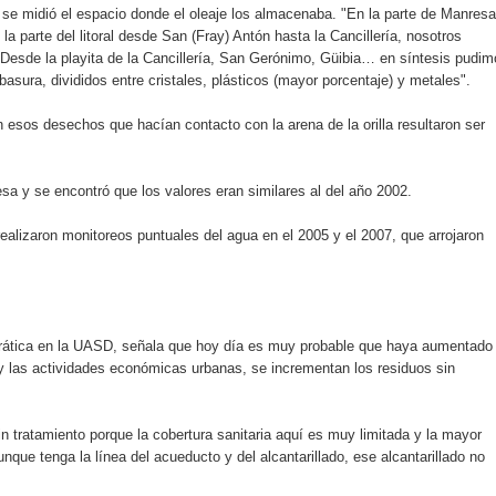
se midió el espacio donde el oleaje los almacenaba. "En la parte de Manresa
enderá la clausura de Santo Domingo 2026
a parte del litoral desde San (Fray) Antón hasta la Cancillería, nosotros
 Desde la playita de la Cancillería, San Gerónimo, Güibia… en síntesis pudi
a máxima calificación crediticia AAA.do de Moody's Local RD c
basura, divididos entre cristales, plásticos (mayor porcentaje) y metales".
sos desechos que hacían contacto con la arena de la orilla resultaron ser
 y se encontró que los valores eran similares al del año 2002.
ealizaron monitoreos puntuales del agua en el 2005 y el 2007, que arrojaron
drática en la UASD, señala que hoy día es muy probable que haya aumentado 
y las actividades económicas urbanas, se incrementan los residuos sin
in tratamiento porque la cobertura sanitaria aquí es muy limitada y la mayor
nque tenga la línea del acueducto y del alcantarillado, ese alcantarillado no