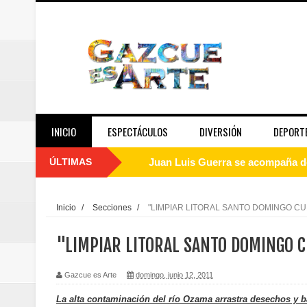
INICIO
ESPECTÁCULOS
DIVERSIÓN
DEPORT
ÚLTIMAS
Juan Luis Guerra se acompaña del
de los Centroamericanos y del C
Inicio
/
Secciones
/
"LIMPIAR LITORAL SANTO DOMINGO C
Oscar Abreu cuestiona la interru
"LIMPIAR LITORAL SANTO DOMINGO 
Embajada dominicana en Francia y
Gazcue es Arte
domingo, junio 12, 2011
Pavel Núñez y su Bipolarband de
La alta contaminación del río Ozama arrastra desechos y bac