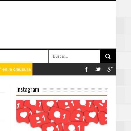
 en la clausura
Instagram
n París
ard Rock Café