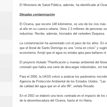
del mapa del hambre
El Ministerio de Salud Pública, además, ha identificado al Oza
Banreservas y sus filiales realiz
Décadas contaminación
El Ozama, que recorre 148 kilómetros, es uno de los ríos más
Banreservas inaugura oficina en
al año en su cuenca urbana. Unos 2.3 millones de personas se 
industrias. Recibe, además, lixiviados del vertedero Duquesa.
SEPROI obtiene certificación ISO
La contaminación ha aumentado con el paso de los años. En el 
Antisoborno certificado
que el litoral de Santo Domingo es una "zona en crisis" y sugi
ecosistema. Arrojó que el agua no estaba apta para bañarse ni
Humano Seguros transforma la emi
El proyecto titulado "Planificación y manejo ambiental del lito
constató que había una serie de descargas industriales, sin tra
minutos
Para el 2000, la UASD volvió a analizar los parámetros microb
La Orquesta Sinfónica Nacional 
Agencia de Protección Ambiental de los Estados Unidos. "Las c
de calidad del agua que en el año 99", señala Rosado.
la batuta del maestro José Anton
En el 2002 se elaboró una tesis centrada en el impacto de lo
Banreservas otorga financiamien
de la desembocadura del Ozama, hasta el río Haina.