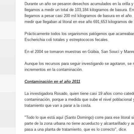
Durante un año se pesaron desechos acumulados en la orilla y 
Un final de fiesta: Ilegales enc
llegamos a medir un total de 103,184 kilogramos de basura. En l
llegamos a pesar casi 200 mil kilogramos de basura en el año.
Banreservas recibe nuevamente l
medir que llegaban al litoral en ese año 691,653 kilogramos de 
Estable
Prácticamente todos los organismos patógenos que acarreaban e
Escherichia coli totales y estreptococos fecales.
En el 2004 se tomaron muestras en Güibia, San Soucí y Manresa
Aunque los recursos para seguir investigando se agotaron, se r
incrementos en la contaminación.
Contaminación en el año 2011
La investigadora Rosado, quien tiene casi 19 años como cate
contaminación, porque a medida que sube el nivel poblacional 
tratamiento que van a parar a la costa.
"Todo lo que está aquí (Santo Domingo) corre para ese litoral s
parte de la zona urbana no tiene acueducto y alcantarillado y au
pasa a una planta de tratamiento, que es lo correcto", dice.