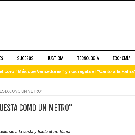
ES
SUCESOS
JUSTICIA
TECNOLOGÍA
ECONOMÍA
 coro “Más que Vencedores” y nos regala el “Canto a la Patria”
aribe
UESTA COMO UN METRO"
pción del Premio Nacional de Artes Visuales
CUESTA COMO UN METRO"
 Banreservas lanzan convocatoria para residencias artísticas e
slumbran con una noche de fusiones e invitados de lujo en el H
terias a la costa y hasta el río Haina