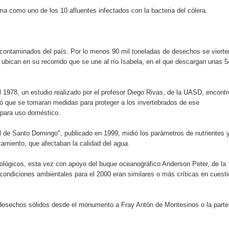
ma como uno de los 10 afluentes infectados con la bacteria del cólera.
an en Santiago el segundo Foro del Ahorro y la Inversión “Reserv
 contaminados del país. Por lo menos 90 mil toneladas de desechos se vierte
 el Centro de Retención de Vehículos de Pedro Brand
ubican en su recorrido que se une al río Isabela, en el que descargan unas 5
 37001 y se convierte en la primera empresa del sector con Sis
1978, un estudio realizado por el profesor Diego Rivas, de la UASD, encontr
rió que se tomaran medidas para proteger a los invertebrados de ese
 para uso doméstico.
sión de pólizas con Inteligencia Artificial y reduce el proceso 
ral de Santo Domingo", publicado en 1999, midió los parámetros de nutrientes 
tamiento, que afectaban la calidad del agua.
iológicos, esta vez con apoyo del buque oceanográfico Anderson Peter, de la
y el Coro Nacional Dominicano pondrán su sello a la Ceremonia 
ondiciones ambientales para el 2000 eran similares o más críticas en cuest
io Molina
s desechos sólidos desde el monumento a Fray Antón de Montesinos o la parte
tos superiores a RD$117 millones en proyecto Nuevas Esperanz