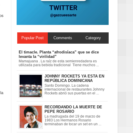
mos
on perspectiva
Popular Post
Comments
Category
El timacle. Planta “afrodisíaca” que se dice
levanta la “virilidad”
Mamajuana . La raíz de esta semienredadera es
utilizada para bebida tradicional Tiene muchos ...
JOHNNY ROCKETS YA ESTA EN
REPÚBLICA DOMINICANA
Santo Domingo. La cadena
internacional de restaurantes Johnny
la
Rockets abrió sus puertas en el ...
RECORDANDO LA MUERTE DE
PEPE ROSARIO
La madrugada del 19 de marzo de
1983 Los Hermanos Rosario
terminaban de tocar un set en un ...