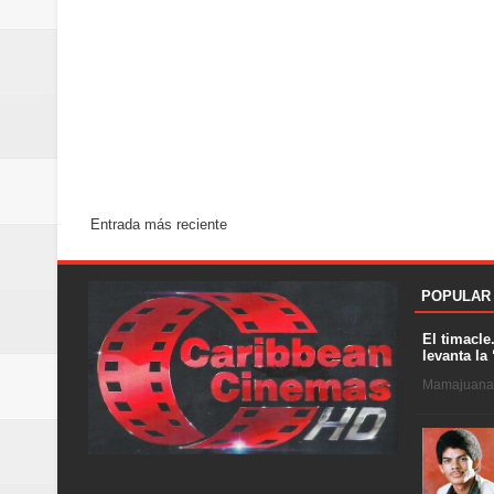
Entrada más reciente
POPULAR
El timacle
levanta la 
Mamajuana .