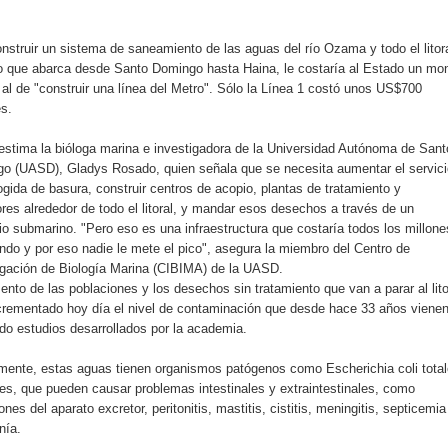
rdan retos y oportunidades del sistema financiero nacional
nstruir un sistema de saneamiento de las aguas del río Ozama y todo el litor
ines impulsada por la franquicia dominicana más taquillera del 
o que abarca desde Santo Domingo hasta Haina, le costaría al Estado un mo
r al de "construir una línea del Metro". Sólo la Línea 1 costó unos US$700
iro como vicepresidenta ejecutiva de Fiduciaria Reservas
es.
localidad de Oficina Regional Este en La Romana
 estima la bióloga marina e investigadora de la Universidad Autónoma de Sant
o (UASD), Gladys Rosado, quien señala que se necesita aumentar el servici
ogida de basura, construir centros de acopio, plantas de tratamiento y
illones para emprendedoras en la segunda edición del Summit 
ores alrededor de todo el litoral, y mandar esos desechos a través de un
io submarino. "Pero eso es una infraestructura que costaría todos los millone
yectoria artística con nuevo álbum, renovación de su equipo y c
ndo y por eso nadie le mete el pico", asegura la miembro del Centro de
igación de Biología Marina (CIBIMA) de la UASD.
ento de las poblaciones y los desechos sin tratamiento que van a parar al lito
crementado hoy día el nivel de contaminación que desde hace 33 años viene
o se unen al regreso de Pavel Núñez y su “Bipolarband” a Hard 
ndo estudios desarrollados por la academia.
mente, estas aguas tienen organismos patógenos como Escherichia coli tota
les, que pueden causar problemas intestinales y extraintestinales, como
ones del aparato excretor, peritonitis, mastitis, cistitis, meningitis, septicemia
 que Banreservas seguirá impulsando la seguridad alimentaria tr
nía.