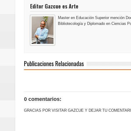
Editor Gazcue es Arte
Banreservas y sus filiales realiz
Master en Educación Superior mención Doc
Banreservas inaugura oficina en
Bibliotecología y Diplomado en Ciencias Po
SEPROI obtiene certificación ISO
Antisoborno certificado
Humano Seguros transforma la emi
Publicaciones Relacionadas
minutos
La Orquesta Sinfónica Nacional 
0 comentarios:
la batuta del maestro José Anton
GRACIAS POR VISITAR GAZCUE Y DEJAR TU COMENTARI
Banreservas otorga financiamien
Euromoney reconoce a Banreserva