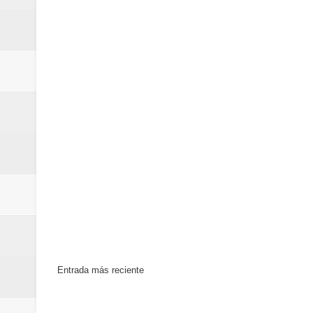
Banreservas recibe nuevamente l
Estable
Entrada más reciente