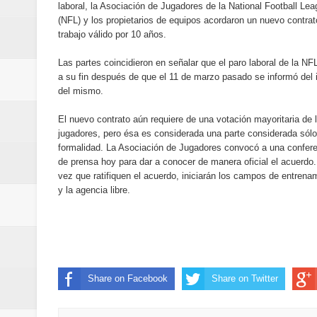
laboral, la Asociación de Jugadores de la National Football Le
“Los Rechazados 2” llega a los c
(NFL) y los propietarios de equipos acordaron un nuevo contrat
trabajo válido por 10 años.
Designan a Angelina Biviana Rive
Las partes coincidieron en señalar que el paro laboral de la NFL
a su fin después de que el 11 de marzo pasado se informó del i
Humano Seguros inaugura nueva 
del mismo.
Banreservas destina RD$5,000 m
El nuevo contrato aún requiere de una votación mayoritaria de 
jugadores, pero ésa es considerada una parte considerada sólo
Sexappeal celebra 25 años de tra
formalidad. La Asociación de Jugadores convocó a una confer
de prensa hoy para dar a conocer de manera oficial el acuerdo
conmemorativos
vez que ratifiquen el acuerdo, iniciarán los campos de entrena
y la agencia libre.
Maridalia Hernández y El Canari
Domingo
Doctor Leonardo Aguilera afirma
Share on Facebook
Share on Twitter
del mapa del hambre