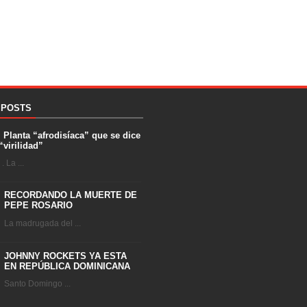
 POSTS
. Planta “afrodisíaca” que se dice
“virilidad”
 La ...
RECORDANDO LA MUERTE DE
PEPE ROSARIO
La madrugada del ...
JOHNNY ROCKETS YA ESTA
EN REPÚBLICA DOMINICANA
Santo Domingo ...