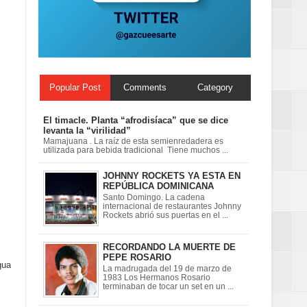
on perspectiva
Popular Post
Comments
Category
El timacle. Planta “afrodisíaca” que se dice
levanta la “virilidad”
Mamajuana . La raíz de esta semienredadera es
utilizada para bebida tradicional Tiene muchos ...
JOHNNY ROCKETS YA ESTA EN
REPÚBLICA DOMINICANA
Santo Domingo. La cadena
internacional de restaurantes Johnny
Rockets abrió sus puertas en el ...
RECORDANDO LA MUERTE DE
PEPE ROSARIO
gua
La madrugada del 19 de marzo de
1983 Los Hermanos Rosario
terminaban de tocar un set en un ...