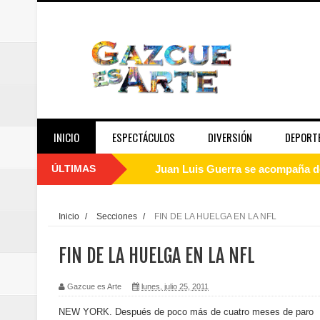
INICIO
ESPECTÁCULOS
DIVERSIÓN
DEPORT
ÚLTIMAS
Juan Luis Guerra se acompaña del
de los Centroamericanos y del C
Oscar Abreu cuestiona la interru
Inicio
/
Secciones
/
FIN DE LA HUELGA EN LA NFL
Embajada dominicana en Francia y
FIN DE LA HUELGA EN LA NFL
Pavel Núñez y su Bipolarband de
Gazcue es Arte
lunes, julio 25, 2011
Banreservas y Banco Popular abo
NEW YORK. Después de poco más de cuatro meses de paro