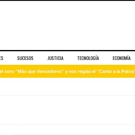
ES
SUCESOS
JUSTICIA
TECNOLOGÍA
ECONOMÍA
 coro “Más que Vencedores” y nos regala el “Canto a la Patria”
aribe
pción del Premio Nacional de Artes Visuales
 Banreservas lanzan convocatoria para residencias artísticas e
slumbran con una noche de fusiones e invitados de lujo en el H
rdan retos y oportunidades del sistema financiero nacional