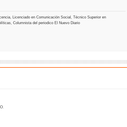
an en Santiago el segundo Foro del Ahorro y la Inversión “Reserv
encia, Licenciado en Comunicación Social, Técnico Superior en
 el Centro de Retención de Vehículos de Pedro Brand
líticas, Columnista del periodico El Nuevo Diario
 37001 y se convierte en la primera empresa del sector con Sis
sión de pólizas con Inteligencia Artificial y reduce el proceso 
y el Coro Nacional Dominicano pondrán su sello a la Ceremonia 
io Molina
O.
tos superiores a RD$117 millones en proyecto Nuevas Esperanz
s como Mejor Banco del Caribe y le otorga cinco premios adic