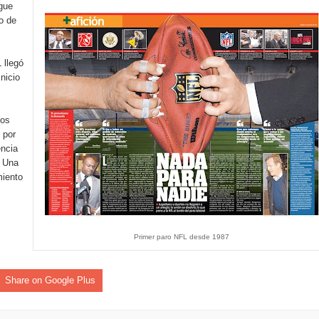
ague
ines impulsada por la franquicia dominicana más taquillera del 
o de
iro como vicepresidenta ejecutiva de Fiduciaria Reservas
 llegó
nicio
localidad de Oficina Regional Este en La Romana
illones para emprendedoras en la segunda edición del Summit 
los
 por
yectoria artística con nuevo álbum, renovación de su equipo y c
encia
. Una
miento
o se unen al regreso de Pavel Núñez y su “Bipolarband” a Hard 
Primer paro NFL desde 1987
 que Banreservas seguirá impulsando la seguridad alimentaria tr
Share on Google Plus