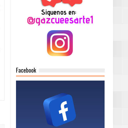
2025
Mujer Pymes
onciertos
Facebook
Rock Café Santo
as salida de RD