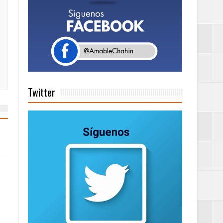
a tu Capital”
tema de Gestión
Twitter
de días a
Centenaria bajo
as
ionales