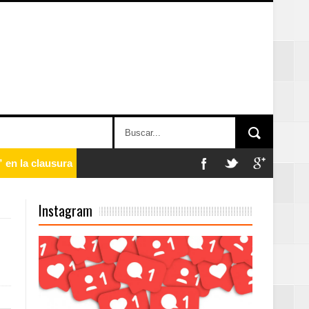
 en la clausura
Instagram
n París
ard Rock Café