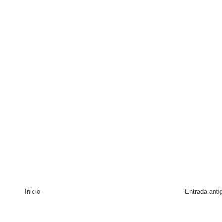
a máxima calificación crediticia AAA.do de Moody's Local RD c
Inicio
Entrada anti