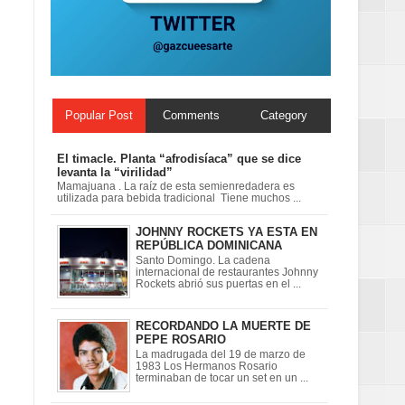
ionales
on perspectiva
Popular Post
Comments
Category
El timacle. Planta “afrodisíaca” que se dice
levanta la “virilidad”
Mamajuana . La raíz de esta semienredadera es
utilizada para bebida tradicional Tiene muchos ...
JOHNNY ROCKETS YA ESTA EN
REPÚBLICA DOMINICANA
Santo Domingo. La cadena
internacional de restaurantes Johnny
Rockets abrió sus puertas en el ...
RECORDANDO LA MUERTE DE
PEPE ROSARIO
La madrugada del 19 de marzo de
1983 Los Hermanos Rosario
terminaban de tocar un set en un ...