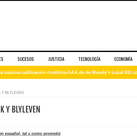
ES
SUCESOS
JUSTICIA
TECNOLOGÍA
ECONOMÍA
 coro “Más que Vencedores” y nos regala el “Canto a la Patria”
aribe
K Y BLYLEVEN
pción del Premio Nacional de Artes Visuales
K Y BLYLEVEN
 Banreservas lanzan convocatoria para residencias artísticas e
slumbran con una noche de fusiones e invitados de lujo en el H
en español, tal y como prometió