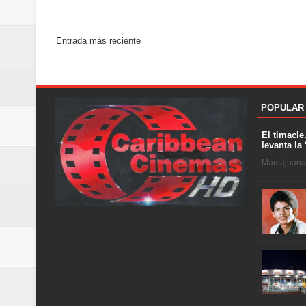
Entrada más reciente
POPULAR
El timacle
levanta la 
Mamajuana .