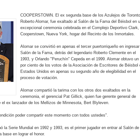
rdan retos y oportunidades del sistema financiero nacional
COOPERSTOWN. El ex segunda base de los Azulejos de Toronto
ines impulsada por la franquicia dominicana más taquillera del 
Roberto Alomar, fue exaltado al Salón de la Fama del Béisbol en 
excepcional ceremonia celebrada en el Complejo Deportivo Clark,
iro como vicepresidenta ejecutiva de Fiduciaria Reservas
Cooperstown, Nueva York, hogar del Recinto de los Inmortales.
localidad de Oficina Regional Este en La Romana
Alomar se convirtió en apenas el tercer puertorriqueño en ingresar
Salón de la Fama, detrás del legendario Roberto Clemente en el
1993, y Orlando "Peruchín" Cepeda en el 1999. Alomar obtuvo un
illones para emprendedoras en la segunda edición del Summit 
por ciento de los votos de la Asociación de Escritores de Béisbol
Estados Unidos en apenas su segundo año de elegibilidad en el
yectoria artística con nuevo álbum, renovación de su equipo y c
proceso de votación.
Alomar compartió la tarima con los otros dos exaltados en la
ceremonia, el gerencial Pat Gillick, quien fue gerente general de
o se unen al regreso de Pavel Núñez y su “Bipolarband” a Hard 
e el ex lanzador de los Mellizos de Minnesota, Bert Blyleven.
 bendición poder compartir este momento con todos ustedes".
 la Serie Mundial en 1992 y 1993, es el primer jugador en entrar al Salón de 
 que Banreservas seguirá impulsando la seguridad alimentaria tr
 base en lograr el honor.