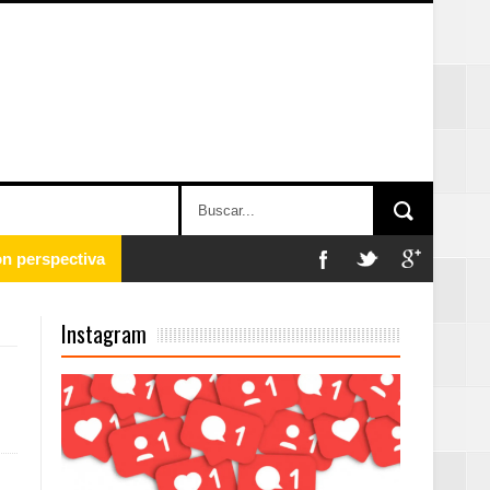
 en la clausura
Instagram
n París
ard Rock Café