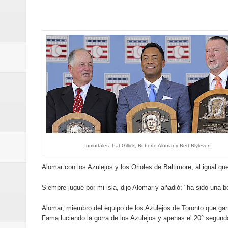
Banreservas y Banco Popular abo
“Los Rechazados 2” llega a los c
Designan a Angelina Biviana Rive
Humano Seguros inaugura nueva 
Banreservas destina RD$5,000 m
Sexappeal celebra 25 años de tra
conmemorativos
Inmortales: Pat Gillick, Roberto Alomar y Bert Blyleven.
Maridalia Hernández y El Canari
Alomar con los Azulejos y los Orioles de Baltimore, al igual qu
Siempre jugué por mi isla, dijo Alomar y añadió: "ha sido una
Domingo
Alomar, miembro del equipo de los Azulejos de Toronto que ganó
Doctor Leonardo Aguilera afirma
Fama luciendo la gorra de los Azulejos y apenas el 20° segunda