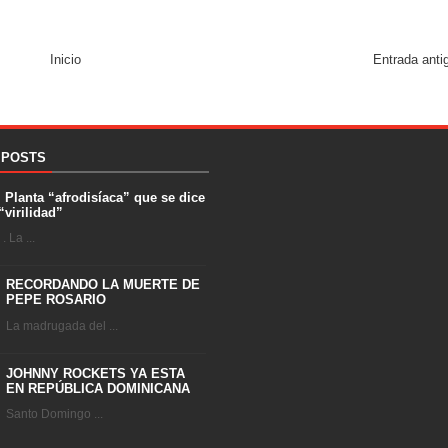
Inicio
Entrada anti
 POSTS
. Planta “afrodisíaca” que se dice
“virilidad”
 La ...
RECORDANDO LA MUERTE DE
PEPE ROSARIO
La madrugada del ...
JOHNNY ROCKETS YA ESTA
EN REPÚBLICA DOMINICANA
Santo Domingo ...