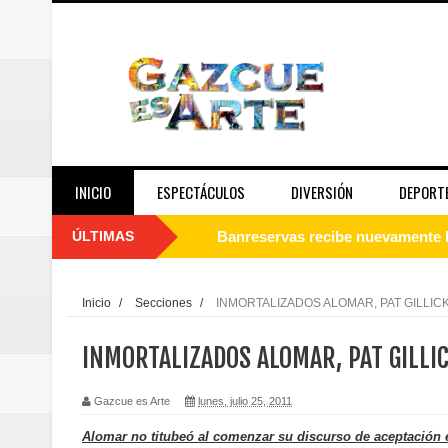
INICIO
ESPECTÁCULOS
DIVERSIÓN
DEPORT
ÚLTIMAS
Juan Luis Guerra se acompaña del
de los Centroamericanos y del C
Inicio
/
Secciones
/
INMORTALIZADOS ALOMAR, PAT GILLIC
Oscar Abreu cuestiona la interru
INMORTALIZADOS ALOMAR, PAT GILLIC
Embajada dominicana en Francia y
Gazcue es Arte
lunes, julio 25, 2011
Pavel Núñez y su Bipolarband de
Alomar no titubeó al comenzar su discurso de aceptación 