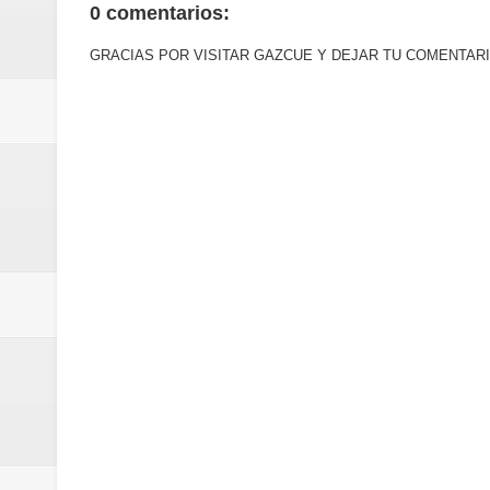
0 comentarios:
Euromoney reconoce a Banreserva
GRACIAS POR VISITAR GAZCUE Y DEJAR TU COMENTARI
Banreservas recibe nuevamente l
Estable