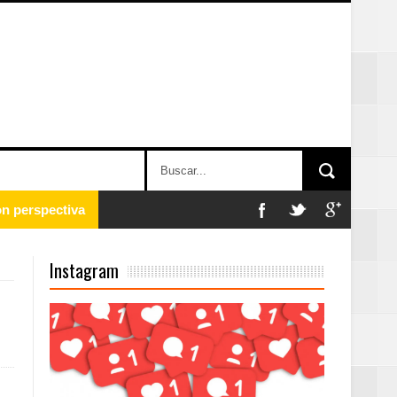
 en la clausura
Instagram
n París
ard Rock Café