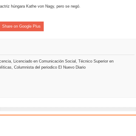
a actriz húngara Kathe von Nagy, pero se negó.
an en Santiago el segundo Foro del Ahorro y la Inversión “Reserv
Share on Google Plus
 el Centro de Retención de Vehículos de Pedro Brand
 37001 y se convierte en la primera empresa del sector con Sis
encia, Licenciado en Comunicación Social, Técnico Superior en
líticas, Columnista del periodico El Nuevo Diario
sión de pólizas con Inteligencia Artificial y reduce el proceso 
y el Coro Nacional Dominicano pondrán su sello a la Ceremonia 
io Molina
tos superiores a RD$117 millones en proyecto Nuevas Esperanz