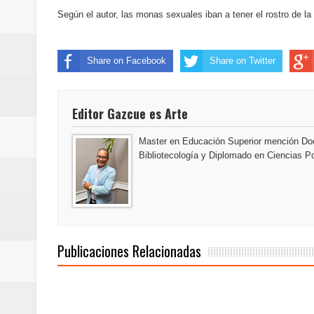
del mapa del hambre
Según el autor, las monas sexuales iban a tener el rostro de l
Banreservas y sus filiales realiz
Share on Facebook
Share on Twitter
Banreservas inaugura oficina en
SEPROI obtiene certificación ISO
Editor Gazcue es Arte
Antisoborno certificado
Master en Educación Superior mención Doc
Bibliotecología y Diplomado en Ciencias Po
Humano Seguros transforma la emi
minutos
La Orquesta Sinfónica Nacional 
Publicaciones Relacionadas
la batuta del maestro José Anton
Banreservas otorga financiamien