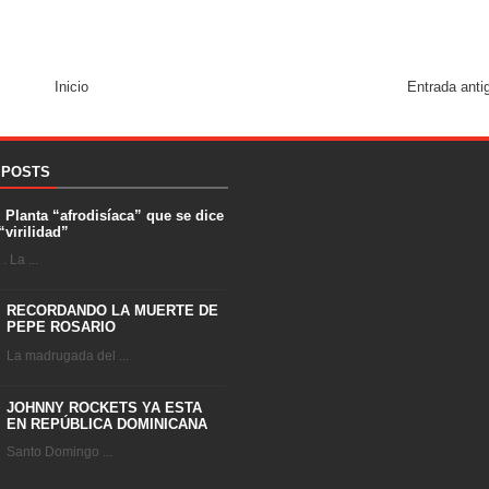
Inicio
Entrada anti
 POSTS
. Planta “afrodisíaca” que se dice
“virilidad”
 La ...
RECORDANDO LA MUERTE DE
PEPE ROSARIO
La madrugada del ...
JOHNNY ROCKETS YA ESTA
EN REPÚBLICA DOMINICANA
Santo Domingo ...