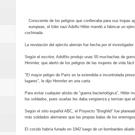
Banreservas y Banco Popular abo
“Los Rechazados 2” llega a los c
Consciente de los peligros que conllevaba para sus tropas a
europeas, el líder nazi Adolfo Hitler mandó a fabricar un ejérc
Designan a Angelina Biviana Rive
cochinada.
Humano Seguros inaugura nueva 
La revelación del ejército alemán fue hecha por el investigado
Según el escritor, Adolfito produjo unas 50 muchachas de goma,
Banreservas destina RD$5,000 m
Himmler, que alertó de los peligros de las mujeres de vida fácil
Sexappeal celebra 25 años de tra
"El mayor peligro de París es la extendida e incontrolada prese
lugares", le dijo Himmler en una carta.
conmemorativos
Para evitar cualquier atisbo de "guerra bacteriológica", Hitler
Maridalia Hernández y El Canari
los soldados, pues usarlas les daba vergüenza y temían que el
Según el sitio español ABC, el Proyecto "Borghild" fue planeado
Domingo
más soldados alemanes que las propias balas de los enemigos,
Doctor Leonardo Aguilera afirma
El cocido habría funado en 1942 luego de un bombardeo aliado