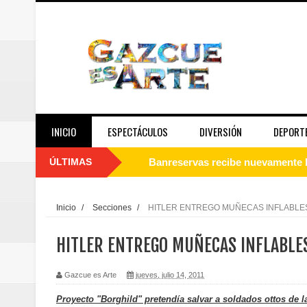
INICIO
ESPECTÁCULOS
DIVERSIÓN
DEPORT
ÚLTIMAS
Juan Luis Guerra se acompaña del
de los Centroamericanos y del C
Inicio
/
Secciones
/
HITLER ENTREGO MUÑECAS INFLABLES
Oscar Abreu cuestiona la interru
HITLER ENTREGO MUÑECAS INFLABLE
Embajada dominicana en Francia y
Gazcue es Arte
jueves, julio 14, 2011
Pavel Núñez y su Bipolarband de
Proyecto "Borghild" pretendía salvar a soldados ottos de la 