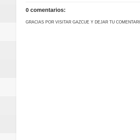
Euromoney reconoce a Banreserva
0 comentarios:
Banreservas recibe nuevamente l
GRACIAS POR VISITAR GAZCUE Y DEJAR TU COMENTARI
Estable