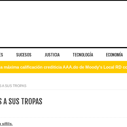
ES
SUCESOS
JUSTICIA
TECNOLOGÍA
ECONOMÍA
 coro “Más que Vencedores” y nos regala el “Canto a la Patria”
aribe
 A SUS TROPAS
pción del Premio Nacional de Artes Visuales
S A SUS TROPAS
 Banreservas lanzan convocatoria para residencias artísticas e
slumbran con una noche de fusiones e invitados de lujo en el H
sífilis.