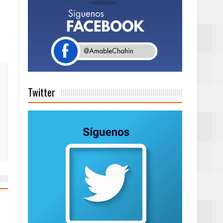
a tu Capital”
tema de Gestión
Twitter
de días a
Centenaria bajo
as