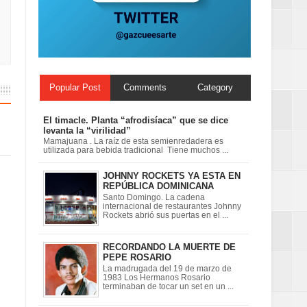
ionales
on perspectiva
Popular Post
Comments
Category
El timacle. Planta “afrodisíaca” que se dice
levanta la “virilidad”
Mamajuana . La raíz de esta semienredadera es
utilizada para bebida tradicional Tiene muchos ...
JOHNNY ROCKETS YA ESTA EN
REPÚBLICA DOMINICANA
Santo Domingo. La cadena
internacional de restaurantes Johnny
Rockets abrió sus puertas en el ...
RECORDANDO LA MUERTE DE
PEPE ROSARIO
La madrugada del 19 de marzo de
1983 Los Hermanos Rosario
terminaban de tocar un set en un ...