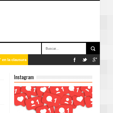
 en la clausura
Instagram
n París
ard Rock Café