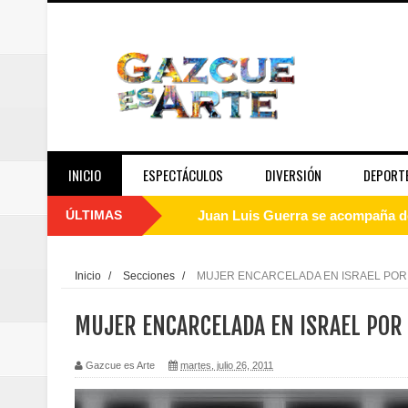
INICIO
ESPECTÁCULOS
DIVERSIÓN
DEPORT
ÚLTIMAS
Juan Luis Guerra se acompaña del
de los Centroamericanos y del C
Inicio
/
Secciones
/
MUJER ENCARCELADA EN ISRAEL POR
Oscar Abreu cuestiona la interru
MUJER ENCARCELADA EN ISRAEL POR
Embajada dominicana en Francia y
Gazcue es Arte
martes, julio 26, 2011
Pavel Núñez y su Bipolarband de