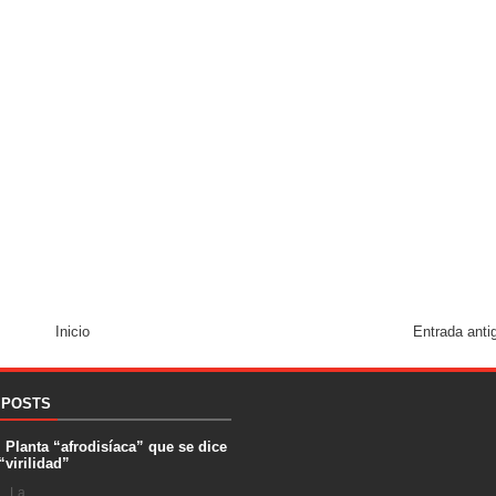
Inicio
Entrada anti
 POSTS
. Planta “afrodisíaca” que se dice
“virilidad”
 La ...