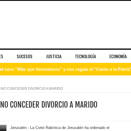
ES
SUCESOS
JUSTICIA
TECNOLOGÍA
ECONOMÍA
 coro “Más que Vencedores” y nos regala el “Canto a la Patria”
aribe
 NO CONCEDER DIVORCIO A MARIDO
pción del Premio Nacional de Artes Visuales
 NO CONCEDER DIVORCIO A MARIDO
 Banreservas lanzan convocatoria para residencias artísticas e
slumbran con una noche de fusiones e invitados de lujo en el H
Jerusalén.- La Corte Rabínica de Jerusalén ha ordenado el