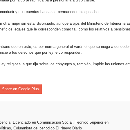
nada por la corte rabínica para presionarla a divorciarse.
de conducir y sus cuentas bancarias permanecen bloqueadas.
an en Santiago el segundo Foro del Ahorro y la Inversión “Reserv
otra mujer sin estar divorciado, aunque a ojos del Ministerio de Interior israe
eneficios legales que le corresponden como tal, como los relativos a pensione
 el Centro de Retención de Vehículos de Pedro Brand
 37001 y se convierte en la primera empresa del sector con Sis
trario que en este, es por norma general el varón el que se niega a conceder
uncie a los derechos que por ley le corresponden.
ley religiosa la que rija sobre los cónyuges y, también, impide las uniones en
sión de pólizas con Inteligencia Artificial y reduce el proceso 
Share on Google Plus
y el Coro Nacional Dominicano pondrán su sello a la Ceremonia 
io Molina
tos superiores a RD$117 millones en proyecto Nuevas Esperanz
encia, Licenciado en Comunicación Social, Técnico Superior en
líticas, Columnista del periodico El Nuevo Diario