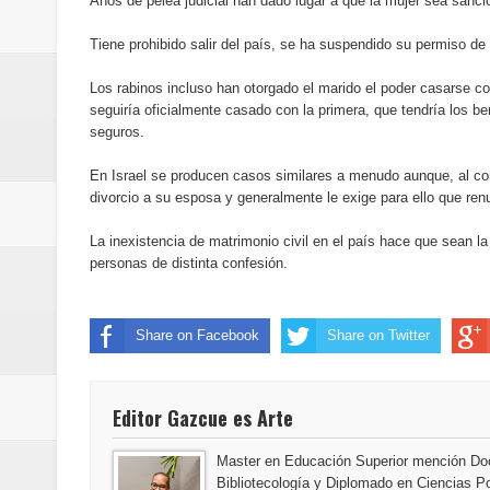
Años de pelea judicial han dado lugar a que la mujer sea sancio
del mapa del hambre
Tiene prohibido salir del país, se ha suspendido su permiso 
Banreservas y sus filiales realiz
Los rabinos incluso han otorgado el marido el poder casarse con 
seguiría oficialmente casado con la primera, que tendría los b
Banreservas inaugura oficina en
seguros.
SEPROI obtiene certificación ISO
En Israel se producen casos similares a menudo aunque, al con
divorcio a su esposa y generalmente le exige para ello que ren
Antisoborno certificado
La inexistencia de matrimonio civil en el país hace que sean la 
Humano Seguros transforma la emi
personas de distinta confesión.
minutos
Share on Facebook
Share on Twitter
La Orquesta Sinfónica Nacional 
la batuta del maestro José Anton
Editor Gazcue es Arte
Banreservas otorga financiamien
Master en Educación Superior mención Doc
Bibliotecología y Diplomado en Ciencias Po