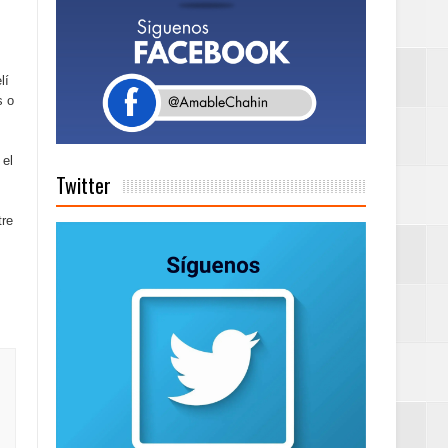
a tu Capital”
lí
s o
tema de Gestión
 el
Twitter
tre
de días a
Centenaria bajo
as