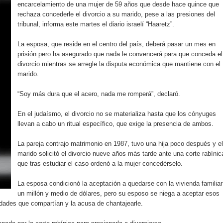
encarcelamiento de una mujer de 59 años que desde hace quince que
rdan retos y oportunidades del sistema financiero nacional
rechaza concederle el divorcio a su marido, pese a las presiones del
tribunal, informa este martes el diario israelí “Haaretz”.
ines impulsada por la franquicia dominicana más taquillera del 
La esposa, que reside en el centro del país, deberá pasar un mes en
iro como vicepresidenta ejecutiva de Fiduciaria Reservas
prisión pero ha asegurado que nada le convencerá para que conceda el
divorcio mientras se arregle la disputa económica que mantiene con el
localidad de Oficina Regional Este en La Romana
marido.
“Soy más dura que el acero, nada me romperá”, declaró.
illones para emprendedoras en la segunda edición del Summit 
En el judaísmo, el divorcio no se materializa hasta que los cónyuges
yectoria artística con nuevo álbum, renovación de su equipo y c
llevan a cabo un ritual específico, que exige la presencia de ambos.
La pareja contrajo matrimonio en 1987, tuvo una hija poco después y el
marido solicitó el divorcio nueve años más tarde ante una corte rabínic
o se unen al regreso de Pavel Núñez y su “Bipolarband” a Hard 
que tras estudiar el caso ordenó a la mujer concedérselo.
La esposa condicionó la aceptación a quedarse con la vivienda familiar
un millón y medio de dólares, pero su esposo se niega a aceptar esos
edades que compartían y la acusa de chantajearle.
 que Banreservas seguirá impulsando la seguridad alimentaria tr