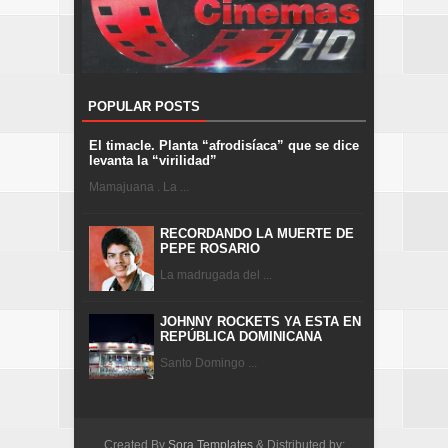
POPULAR POSTS
El timacle. Planta “afrodisíaca” que se dice
levanta la “virilidad”
Mamajuana . La ...
RECORDANDO LA MUERTE DE
PEPE ROSARIO
La madrugada del ...
JOHNNY ROCKETS YA ESTA EN
REPÚBLICA DOMINICANA
Santo Domingo ...
Created By
Sora Templates
& Distributed by: