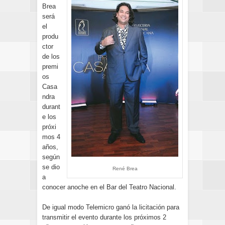
Brea
será
el
produ
ctor
de los
premi
os
Casa
ndra
durant
e los
próxi
mos 4
años,
según
se dio
René Brea
a
conocer anoche en el Bar del Teatro Nacional.
De igual modo Telemicro ganó la licitación para
transmitir el evento durante los próximos 2