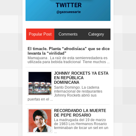
Popular Post
Comments
Category
El timacle. Planta “afrodisíaca” que se dice
levanta la “virilidad”
Mamajuana . La raíz de esta semienredadera es
utilizada para bebida tradicional Tiene muchos ...
JOHNNY ROCKETS YA ESTA
EN REPÚBLICA
DOMINICANA
Santo Domingo. La cadena
internacional de restaurantes
Johnny Rockets abrió sus
puertas en el ...
RECORDANDO LA MUERTE
DE PEPE ROSARIO
La madrugada del 19 de marzo
de 1983 Los Hermanos Rosario
terminaban de tocar un set en un
...