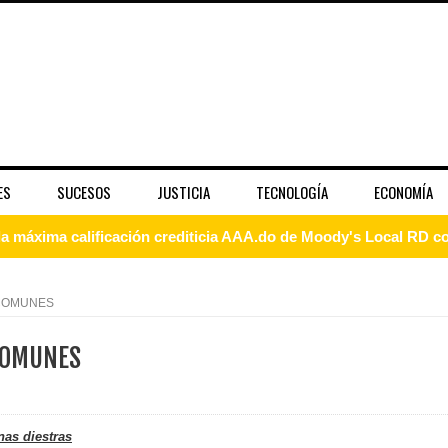
ES
SUCESOS
JUSTICIA
TECNOLOGÍA
ECONOMÍA
 coro “Más que Vencedores” y nos regala el “Canto a la Patria”
aribe
COMUNES
pción del Premio Nacional de Artes Visuales
COMUNES
 Banreservas lanzan convocatoria para residencias artísticas e
slumbran con una noche de fusiones e invitados de lujo en el H
nas diestras