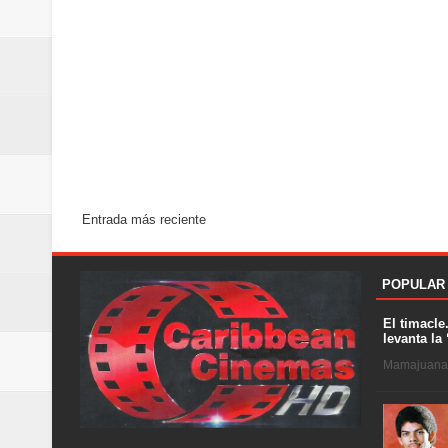
Entrada más reciente
POPULAR
El timacle
levanta la 
Mamajuana .