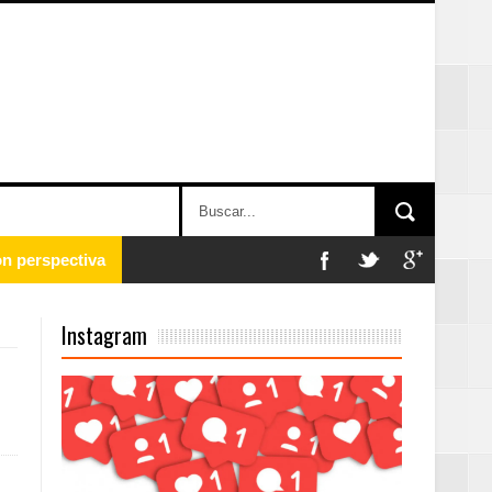
 en la clausura
Instagram
n París
ard Rock Café