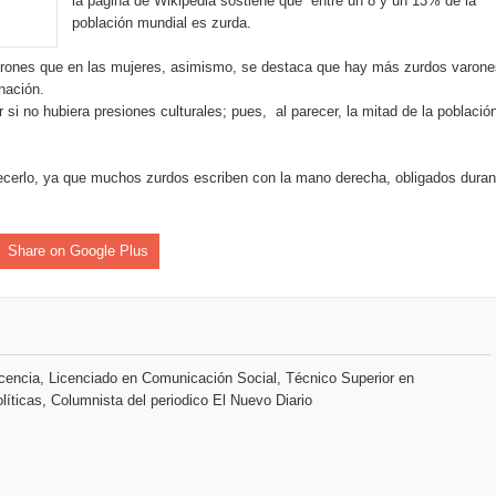
la página de Wikipedia sostiene que entre un 8 y un 13% de la
población mundial es zurda.
an en Santiago el segundo Foro del Ahorro y la Inversión “Reserv
arones que en las mujeres, asimismo, se destaca que hay más zurdos varone
nación.
si no hubiera presiones culturales; pues, al parecer, la mitad de la població
 el Centro de Retención de Vehículos de Pedro Brand
 37001 y se convierte en la primera empresa del sector con Sis
arecerlo, ya que muchos zurdos escriben con la mano derecha, obligados duran
Share on Google Plus
sión de pólizas con Inteligencia Artificial y reduce el proceso 
y el Coro Nacional Dominicano pondrán su sello a la Ceremonia 
encia, Licenciado en Comunicación Social, Técnico Superior en
líticas, Columnista del periodico El Nuevo Diario
io Molina
tos superiores a RD$117 millones en proyecto Nuevas Esperanz