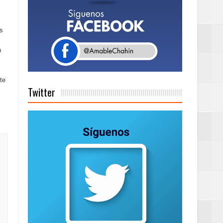
a tu Capital”
s
n
tema de Gestión
te
Twitter
de días a
Centenaria bajo
as