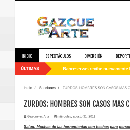
INICIO
ESPECTÁCULOS
DIVERSIÓN
DEPORT
ÚLTIMAS
Juan Luis Guerra se acompaña del
de los Centroamericanos y del C
Inicio
/
Secciones
/
ZURDOS: HOMBRES SON CASOS MAS 
Oscar Abreu cuestiona la interru
ZURDOS: HOMBRES SON CASOS MAS 
Embajada dominicana en Francia y
Gazcue es Arte
miércoles, agosto 31, 2011
Pavel Núñez y su Bipolarband de
Salud. Muchas de las herramientas son hechas para perso