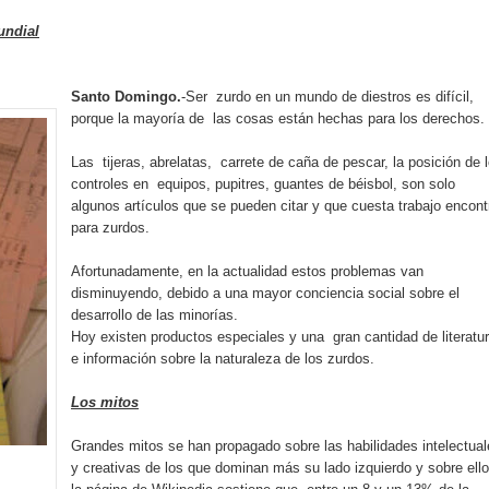
rdan retos y oportunidades del sistema financiero nacional
undial
ines impulsada por la franquicia dominicana más taquillera del 
Santo Domingo.
-Ser zurdo en un mundo de diestros es difícil,
iro como vicepresidenta ejecutiva de Fiduciaria Reservas
porque la mayoría de las cosas están hechas para los derechos.
localidad de Oficina Regional Este en La Romana
Las tijeras, abrelatas, carrete de caña de pescar, la posición de 
controles en equipos, pupitres, guantes de béisbol, son solo
algunos artículos que se pueden citar y que cuesta trabajo encont
illones para emprendedoras en la segunda edición del Summit 
para zurdos.
yectoria artística con nuevo álbum, renovación de su equipo y c
Afortunadamente, en la actualidad estos problemas van
disminuyendo, debido a una mayor conciencia social sobre el
desarrollo de las minorías.
Hoy existen productos especiales y una gran cantidad de literatu
o se unen al regreso de Pavel Núñez y su “Bipolarband” a Hard 
e información sobre la naturaleza de los zurdos.
Los mitos
Grandes mitos se han propagado sobre las habilidades intelectua
 que Banreservas seguirá impulsando la seguridad alimentaria tr
y creativas de los que dominan más su lado izquierdo y sobre ell