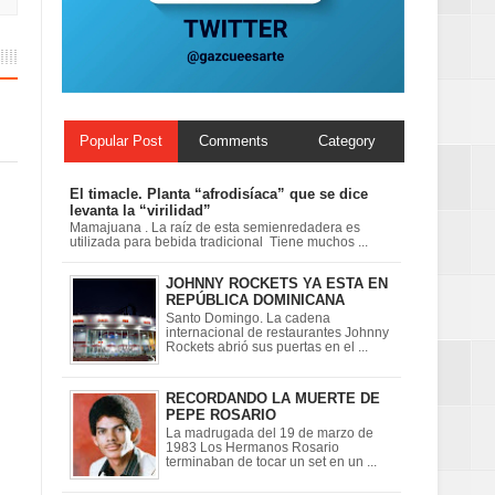
ionales
on perspectiva
Popular Post
Comments
Category
El timacle. Planta “afrodisíaca” que se dice
levanta la “virilidad”
Mamajuana . La raíz de esta semienredadera es
utilizada para bebida tradicional Tiene muchos ...
JOHNNY ROCKETS YA ESTA EN
REPÚBLICA DOMINICANA
Santo Domingo. La cadena
internacional de restaurantes Johnny
Rockets abrió sus puertas en el ...
RECORDANDO LA MUERTE DE
PEPE ROSARIO
La madrugada del 19 de marzo de
1983 Los Hermanos Rosario
terminaban de tocar un set en un ...