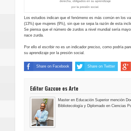
derecha, obligados en su aprendizaje
del mapa del hambre
por la presión social.
Banreservas y sus filiales realiz
Los estudios indican que el fenómeno es más común en los v
(13%) que mujeres (9%), sin que se sepa la razón de esta incli
Se piensa que el número de zurdos a nivel mundial sería mayor 
Banreservas inaugura oficina en
nace zurda.
SEPROI obtiene certificación ISO
Por ello el escribir no es un indicador preciso, como podría p
su aprendizaje por la presión social.
Antisoborno certificado
Share on Facebook
Share on Twitter
Humano Seguros transforma la emi
minutos
Editor Gazcue es Arte
La Orquesta Sinfónica Nacional 
Master en Educación Superior mención Doc
Bibliotecología y Diplomado en Ciencias Po
la batuta del maestro José Anton
Banreservas otorga financiamien