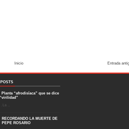
Inicio
Entrada anti
 POSTS
. Planta “afrodisíaca” que se dice
“virilidad”
 La ...
RECORDANDO LA MUERTE DE
PEPE ROSARIO