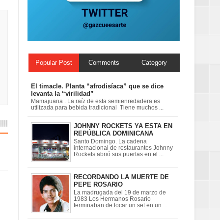
ionales
on perspectiva
Popular Post
Comments
Category
El timacle. Planta “afrodisíaca” que se dice
levanta la “virilidad”
Mamajuana . La raíz de esta semienredadera es
utilizada para bebida tradicional Tiene muchos ...
JOHNNY ROCKETS YA ESTA EN
REPÚBLICA DOMINICANA
Santo Domingo. La cadena
internacional de restaurantes Johnny
Rockets abrió sus puertas en el ...
RECORDANDO LA MUERTE DE
PEPE ROSARIO
La madrugada del 19 de marzo de
1983 Los Hermanos Rosario
terminaban de tocar un set en un ...