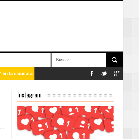
 en la clausura
Instagram
n París
ard Rock Café