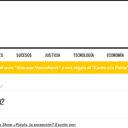
ES
SUCESOS
JUSTICIA
TECNOLOGÍA
ECONOMÍA
 coro “Más que Vencedores” y nos regala el “Canto a la Patria”
aribe
A?
pción del Premio Nacional de Artes Visuales
A?
 Banreservas lanzan convocatoria para residencias artísticas e
slumbran con una noche de fusiones e invitados de lujo en el H
g Show ¿Pujols, la excepción? Escrito por: