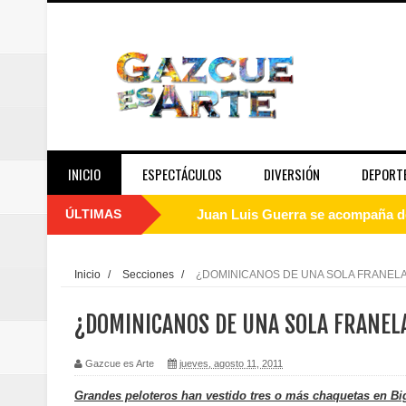
INICIO
ESPECTÁCULOS
DIVERSIÓN
DEPORT
ÚLTIMAS
Juan Luis Guerra se acompaña del
de los Centroamericanos y del C
Inicio
/
Secciones
/
¿DOMINICANOS DE UNA SOLA FRANEL
Oscar Abreu cuestiona la interru
¿DOMINICANOS DE UNA SOLA FRANEL
Embajada dominicana en Francia y
Gazcue es Arte
jueves, agosto 11, 2011
Pavel Núñez y su Bipolarband de
Grandes peloteros han vestido tres o más chaquetas en Bi