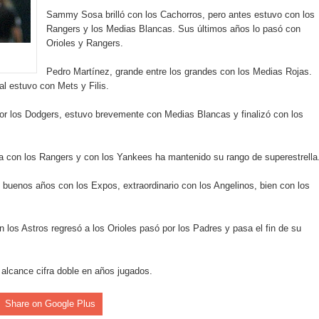
Sammy Sosa brilló con los Cachorros, pero antes estuvo con los
Rangers y los Medias Blancas. Sus últimos años lo pasó con
an en Santiago el segundo Foro del Ahorro y la Inversión “Reserv
Orioles y Rangers.
Pedro Martínez, grande entre los grandes con los Medias Rojas.
 el Centro de Retención de Vehículos de Pedro Brand
l estuvo con Mets y Filis.
 37001 y se convierte en la primera empresa del sector con Sis
r los Dodgers, estuvo brevemente con Medias Blancas y finalizó con los
la con los Rangers y con los Yankees ha mantenido su rango de superestrella
sión de pólizas con Inteligencia Artificial y reduce el proceso 
 buenos años con los Expos, extraordinario con los Angelinos, bien con los
n los Astros regresó a los Orioles pasó por los Padres y pasa el fin de su
y el Coro Nacional Dominicano pondrán su sello a la Ceremonia 
io Molina
 alcance cifra doble en años jugados.
tos superiores a RD$117 millones en proyecto Nuevas Esperanz
Share on Google Plus