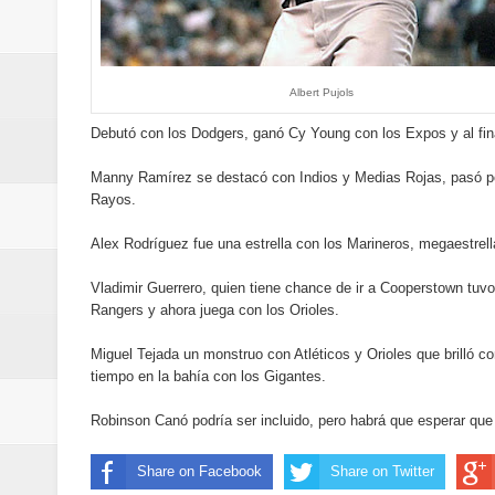
del mapa del hambre
Banreservas y sus filiales realiz
Albert Pujols
Banreservas inaugura oficina en
Debutó con los Dodgers, ganó Cy Young con los Expos y al fina
SEPROI obtiene certificación ISO
Manny Ramírez se destacó con Indios y Medias Rojas, pasó po
Rayos.
Antisoborno certificado
Alex Rodríguez fue una estrella con los Marineros, megaestrel
Humano Seguros transforma la emi
Vladimir Guerrero, quien tiene chance de ir a Cooperstown tuvo
Rangers y ahora juega con los Orioles.
minutos
Miguel Tejada un monstruo con Atléticos y Orioles que brilló co
La Orquesta Sinfónica Nacional 
tiempo en la bahía con los Gigantes.
la batuta del maestro José Anton
Robinson Canó podría ser incluido, pero habrá que esperar que
Banreservas otorga financiamien
Share on Facebook
Share on Twitter