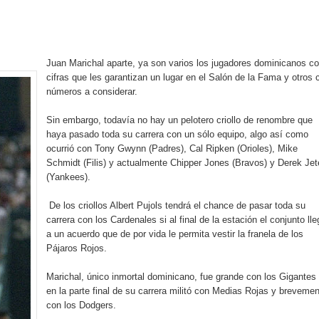
rdan retos y oportunidades del sistema financiero nacional
ines impulsada por la franquicia dominicana más taquillera del 
Juan Marichal aparte, ya son varios los jugadores dominicanos c
iro como vicepresidenta ejecutiva de Fiduciaria Reservas
cifras que les garantizan un lugar en el Salón de la Fama y otros 
números a considerar.
localidad de Oficina Regional Este en La Romana
Sin embargo, todavía no hay un pelotero criollo de renombre que
haya pasado toda su carrera con un sólo equipo, algo así como
illones para emprendedoras en la segunda edición del Summit 
ocurrió con Tony Gwynn (Padres), Cal Ripken (Orioles), Mike
Schmidt (Filis) y actualmente Chipper Jones (Bravos) y Derek Jet
yectoria artística con nuevo álbum, renovación de su equipo y c
(Yankees).
De los criollos Albert Pujols tendrá el chance de pasar toda su
carrera con los Cardenales si al final de la estación el conjunto lle
o se unen al regreso de Pavel Núñez y su “Bipolarband” a Hard 
a un acuerdo que de por vida le permita vestir la franela de los
Pájaros Rojos.
Marichal, único inmortal dominicano, fue grande con los Gigantes
en la parte final de su carrera militó con Medias Rojas y breveme
 que Banreservas seguirá impulsando la seguridad alimentaria tr
con los Dodgers.