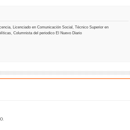
s como Mejor Banco del Caribe y le otorga cinco premios adic
a máxima calificación crediticia AAA.do de Moody's Local RD c
encia, Licenciado en Comunicación Social, Técnico Superior en
líticas, Columnista del periodico El Nuevo Diario
O.