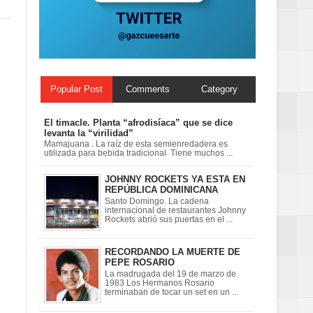
ionales
on perspectiva
Popular Post
Comments
Category
El timacle. Planta “afrodisíaca” que se dice
levanta la “virilidad”
Mamajuana . La raíz de esta semienredadera es
utilizada para bebida tradicional Tiene muchos ...
JOHNNY ROCKETS YA ESTA EN
REPÚBLICA DOMINICANA
Santo Domingo. La cadena
internacional de restaurantes Johnny
Rockets abrió sus puertas en el ...
RECORDANDO LA MUERTE DE
PEPE ROSARIO
La madrugada del 19 de marzo de
1983 Los Hermanos Rosario
terminaban de tocar un set en un ...