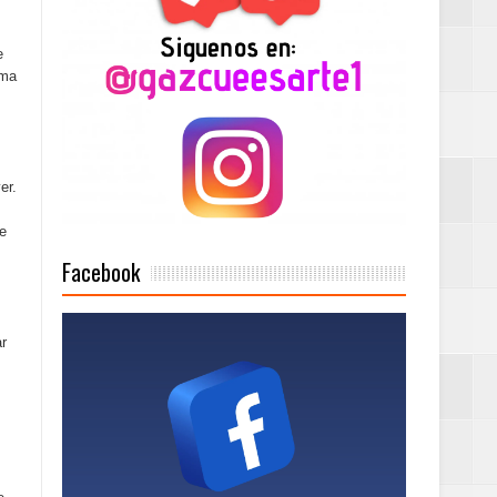
e
2025
ima
er.
Mujer Pymes
de
onciertos
Facebook
r
Rock Café Santo
as salida de RD