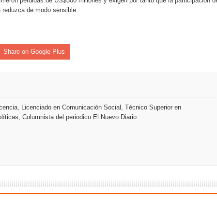
rieron pérdidas de US$300 millones y exigen por tanto que la participación d
se reduzca de modo sensible.
an en Santiago el segundo Foro del Ahorro y la Inversión “Reserv
 el Centro de Retención de Vehículos de Pedro Brand
Share on Google Plus
 37001 y se convierte en la primera empresa del sector con Sis
encia, Licenciado en Comunicación Social, Técnico Superior en
sión de pólizas con Inteligencia Artificial y reduce el proceso 
líticas, Columnista del periodico El Nuevo Diario
y el Coro Nacional Dominicano pondrán su sello a la Ceremonia 
io Molina
tos superiores a RD$117 millones en proyecto Nuevas Esperanz