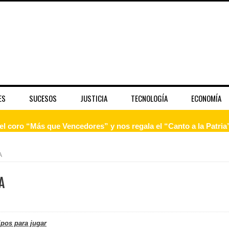
ES
SUCESOS
JUSTICIA
TECNOLOGÍA
ECONOMÍA
 coro “Más que Vencedores” y nos regala el “Canto a la Patria”
aribe
A
pción del Premio Nacional de Artes Visuales
A
 Banreservas lanzan convocatoria para residencias artísticas e
slumbran con una noche de fusiones e invitados de lujo en el H
ipos para jugar