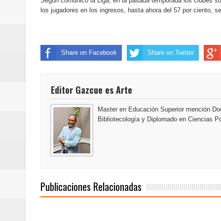
Según comunicó la Liga, en la pasada temporada los clubes suf
del mapa del hambre
los jugadores en los ingresos, hasta ahora del 57 por ciento, 
Banreservas y sus filiales realiz
Banreservas inaugura oficina en
Share on Facebook
Share on Twitter
SEPROI obtiene certificación ISO
Editor Gazcue es Arte
Antisoborno certificado
Master en Educación Superior mención Doc
Humano Seguros transforma la emi
Bibliotecología y Diplomado en Ciencias Po
minutos
La Orquesta Sinfónica Nacional 
Publicaciones Relacionadas
la batuta del maestro José Anton
Banreservas otorga financiamien