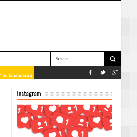
 en la clausura
Instagram
n París
ard Rock Café