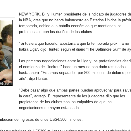
rdan retos y oportunidades del sistema financiero nacional
NEW YORK. Billy Hunter, presidente del sindicato de jugadores d
ines impulsada por la franquicia dominicana más taquillera del 
la NBA, cree que no habrá baloncesto en Estados Unidos la próx
temporada, debido a la batalla económica que mantienen los
iro como vicepresidenta ejecutiva de Fiduciaria Reservas
profesionales con los dueños de los clubes.
localidad de Oficina Regional Este en La Romana
"Si tuviera que hacerlo, apostaría a que la temporada próxima no
habrá Liga", dijo Hunter, según el diario "The Baltimore Sun" de ay
illones para emprendedoras en la segunda edición del Summit 
Las primeras negociaciones entre la Liga y los profesionales des
el comienzo del "lockout" hace un mes no han dado resultados
yectoria artística con nuevo álbum, renovación de su equipo y c
hasta ahora. "Estamos separados por 800 millones de dólares por
año", dijo Hunter.
"Debe pasar algo que ambas partes puedan aprovechar para salva
o se unen al regreso de Pavel Núñez y su “Bipolarband” a Hard 
la cara", agregó. El representante de los jugadores dijo que los
propietarios de los clubes son los culpables de que las
negociaciones se hayan estancado.
stribución de ingresos de unos US$4,300 millones.
 que Banreservas seguirá impulsando la seguridad alimentaria tr