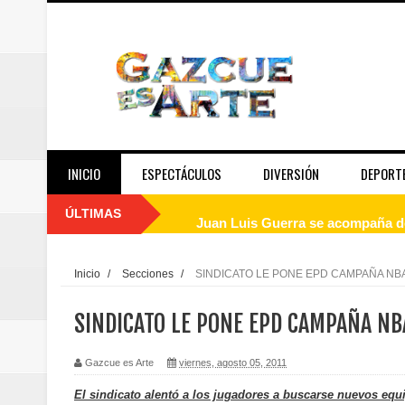
INICIO
ESPECTÁCULOS
DIVERSIÓN
DEPORT
ÚLTIMAS
Juan Luis Guerra se acompaña del
de los Centroamericanos y del C
Inicio
/
Secciones
/
SINDICATO LE PONE EPD CAMPAÑA NB
Oscar Abreu cuestiona la interru
SINDICATO LE PONE EPD CAMPAÑA NB
Embajada dominicana en Francia y
Gazcue es Arte
viernes, agosto 05, 2011
Pavel Núñez y su Bipolarband de
El sindicato alentó a los jugadores a buscarse nuevos equ