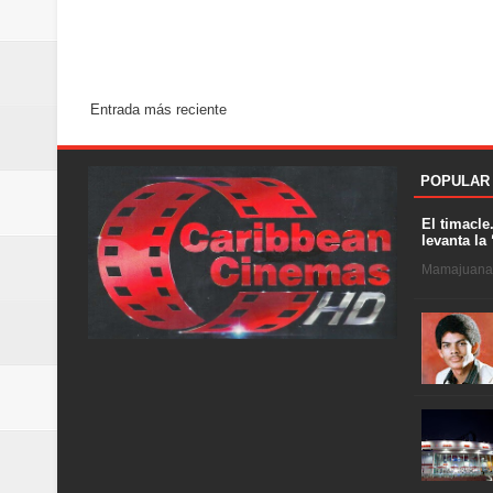
Entrada más reciente
POPULAR
El timacle
levanta la 
Mamajuana .