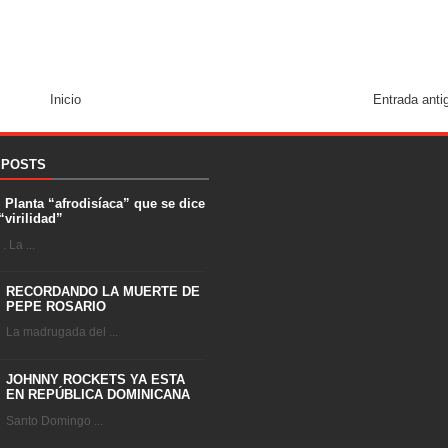
Inicio
Entrada anti
 POSTS
. Planta “afrodisíaca” que se dice
“virilidad”
 La ...
RECORDANDO LA MUERTE DE
PEPE ROSARIO
La madrugada del ...
JOHNNY ROCKETS YA ESTA
EN REPÚBLICA DOMINICANA
Santo Domingo ...