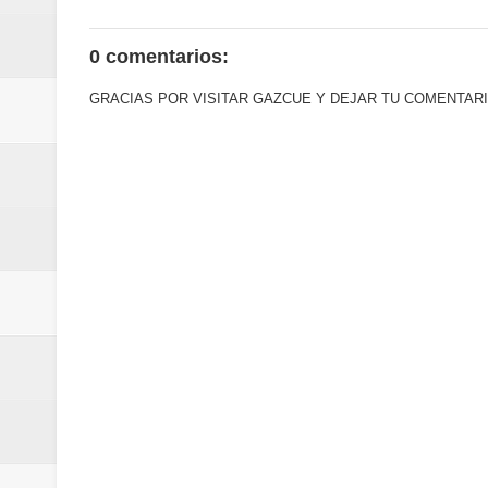
Euromoney reconoce a Banreserva
0 comentarios:
Banreservas recibe nuevamente l
GRACIAS POR VISITAR GAZCUE Y DEJAR TU COMENTARI
Estable