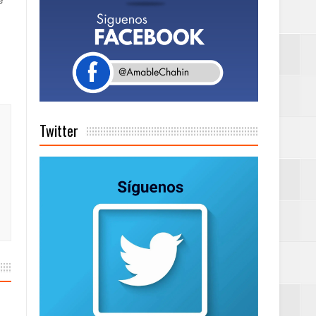
e
a tu Capital”
tema de Gestión
Twitter
de días a
Centenaria bajo
as