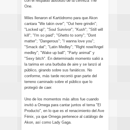
con el respaldo absoluto de la cerveza The
One.
Miles llenaron el Kartódromo para que Akon
cantara "We takin over"; "Out here grindin";
"Locked up"; "Soul Survivor"; "Kush"; "Still will
kill"; "I'm so paid"; "Ghetto to sorry"; "Dont
matter"; "Dangerous"; "I wanna love you";
"Smack dat"; "Latin Medley"; "Right now/Angel
medley"; "Wake up ball"; "Party animal" y
"Sexy bitch". En determinado momento salió a
la tarima en una burbuba de aire y se lanzó al
público, girando sobre sus fanáticos. No
conforme, más tarde recorrió gran parte del
terreno caminado sobre el público que lo
protegió de caer.
Uno de los momentos más altos fue cuando
invitó a Omega para cantar juntos el tema "El
Producto", en lo que es el renacimiento del Ave
Fénix, ya que Omega pertenece al catálogo de
Akon, así como Lady Gaga.