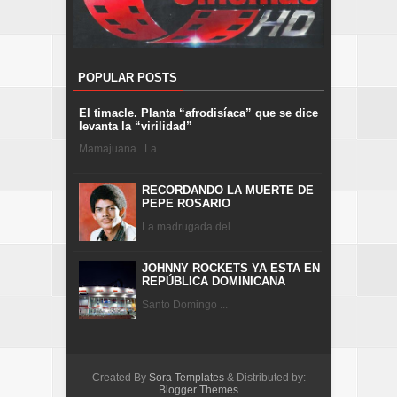
POPULAR POSTS
El timacle. Planta “afrodisíaca” que se dice
levanta la “virilidad”
Mamajuana . La ...
RECORDANDO LA MUERTE DE
PEPE ROSARIO
La madrugada del ...
JOHNNY ROCKETS YA ESTA EN
REPÚBLICA DOMINICANA
Santo Domingo ...
Created By
Sora Templates
& Distributed by:
Blogger Themes