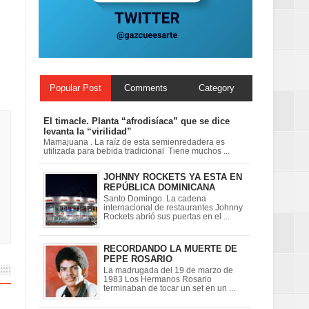
ionales
ción de calidad
Popular Post
Comments
Category
El timacle. Planta “afrodisíaca” que se dice
levanta la “virilidad”
Mamajuana . La raíz de esta semienredadera es
utilizada para bebida tradicional Tiene muchos ...
JOHNNY ROCKETS YA ESTA EN
REPÚBLICA DOMINICANA
Santo Domingo. La cadena
internacional de restaurantes Johnny
Rockets abrió sus puertas en el ...
RECORDANDO LA MUERTE DE
PEPE ROSARIO
La madrugada del 19 de marzo de
1983 Los Hermanos Rosario
terminaban de tocar un set en un ...