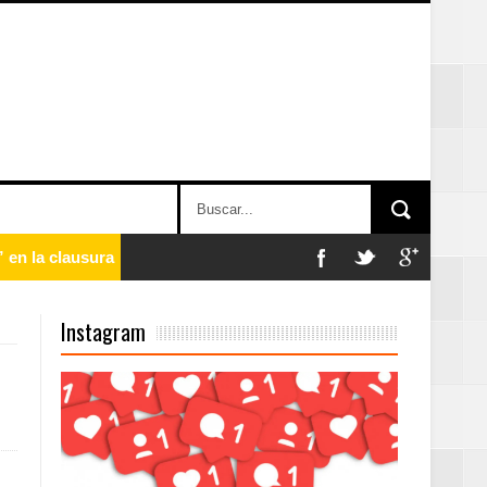
 en la clausura
Instagram
n París
ard Rock Café