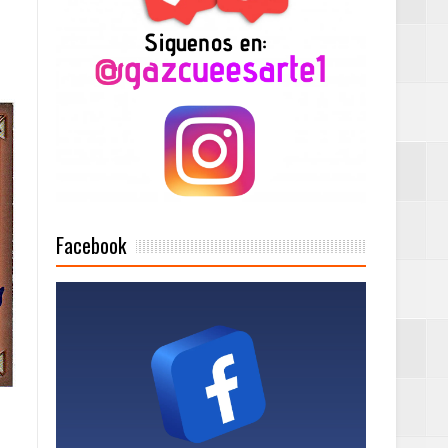
2025
Mujer Pymes
onciertos
Facebook
Rock Café Santo
as salida de RD