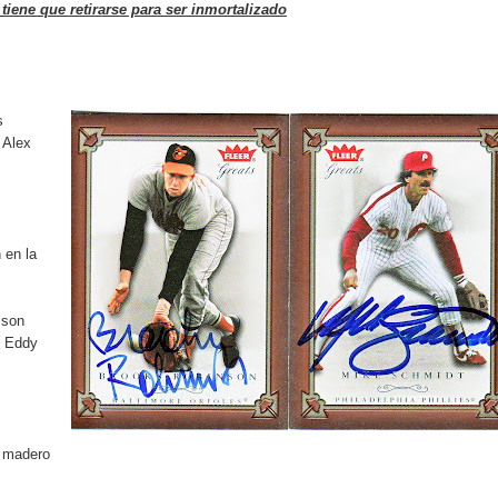
rdan retos y oportunidades del sistema financiero nacional
tiene que retirarse para ser inmortalizado
ines impulsada por la franquicia dominicana más taquillera del 
iro como vicepresidenta ejecutiva de Fiduciaria Reservas
s
 Alex
localidad de Oficina Regional Este en La Romana
illones para emprendedoras en la segunda edición del Summit 
yectoria artística con nuevo álbum, renovación de su equipo y c
 en la
 son
y Eddy
o se unen al regreso de Pavel Núñez y su “Bipolarband” a Hard 
 que Banreservas seguirá impulsando la seguridad alimentaria tr
el madero