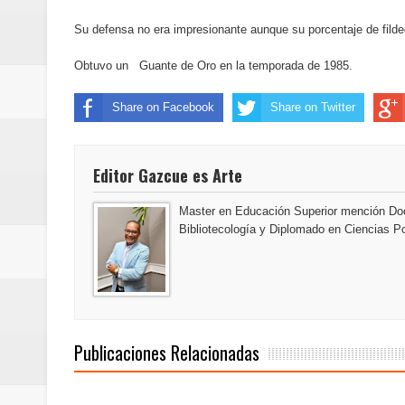
Euromoney reconoce a Banreserva
Su defensa no era impresionante aunque su porcentaje de filde
Santo Domingo 2026 revela la Ce
Obtuvo un Guante de Oro en la temporada de 1985.
mundial
Share on Facebook
Share on Twitter
Editor Gazcue es Arte
Master en Educación Superior mención Doc
Bibliotecología y Diplomado en Ciencias Po
Publicaciones Relacionadas