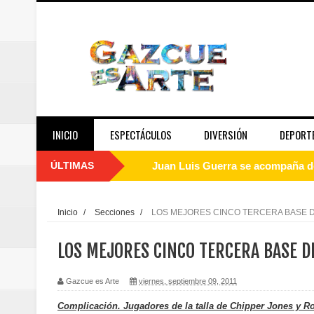
INICIO
ESPECTÁCULOS
DIVERSIÓN
DEPORT
ÚLTIMAS
Juan Luis Guerra se acompaña del
de los Centroamericanos y del C
Inicio
/
Secciones
/
LOS MEJORES CINCO TERCERA BASE DE
Oscar Abreu cuestiona la interru
LOS MEJORES CINCO TERCERA BASE DE
Embajada dominicana en Francia y
Gazcue es Arte
viernes, septiembre 09, 2011
Pavel Núñez y su Bipolarband de
Complicación. Jugadores de la talla de Chipper Jones y Ron