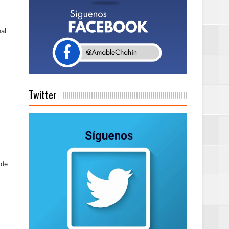
a tu Capital”
al.
tema de Gestión
Twitter
de días a
Centenaria bajo
 de
as