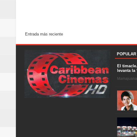
Entrada más reciente
POPULAR
El timacle
levanta la 
Mamajuana .