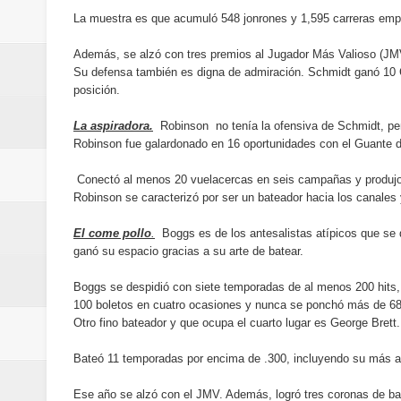
del mapa del hambre
La muestra es que acumuló 548 jonrones y 1,595 carreras empu
Banreservas y sus filiales realiz
Además, se alzó con tres premios al Jugador Más Valioso (JM
Su defensa también es digna de admiración. Schmidt ganó 10 G
Banreservas inaugura oficina en
posición.
SEPROI obtiene certificación ISO
La aspiradora.
Robinson no tenía la ofensiva de Schmidt, per
Robinson fue galardonado en 16 oportunidades con el Guante 
Antisoborno certificado
Conectó al menos 20 vuelacercas en seis campañas y produjo
Robinson se caracterizó por ser un bateador hacia los canales 
Humano Seguros transforma la emi
El come pollo
.
Boggs es de los antesalistas atípicos que se d
minutos
ganó su espacio gracias a su arte de batear.
La Orquesta Sinfónica Nacional 
Boggs se despidió con siete temporadas de al menos 200 hits,
100 boletos en cuatro ocasiones y nunca se ponchó más de 6
Otro fino bateador y que ocupa el cuarto lugar es George Brett.
la batuta del maestro José Anton
Bateó 11 temporadas por encima de .300, incluyendo su más a
Banreservas otorga financiamien
Ese año se alzó con el JMV. Además, logró tres coronas de bate