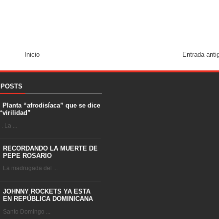
Inicio
Entrada anti
 POSTS
. Planta “afrodisíaca” que se dice
“virilidad”
 La ...
RECORDANDO LA MUERTE DE
PEPE ROSARIO
La madrugada del ...
JOHNNY ROCKETS YA ESTA
EN REPÚBLICA DOMINICANA
Santo Domingo ...