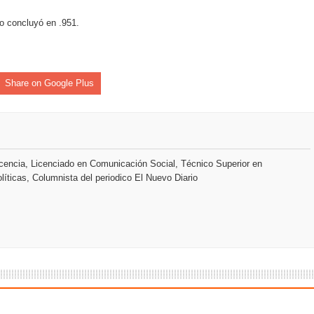
s como Mejor Banco del Caribe y le otorga cinco premios adic
o concluyó en .951.
remonia Centenaria: la región abrirá sus Juegos con una produc
Share on Google Plus
encia, Licenciado en Comunicación Social, Técnico Superior en
líticas, Columnista del periodico El Nuevo Diario