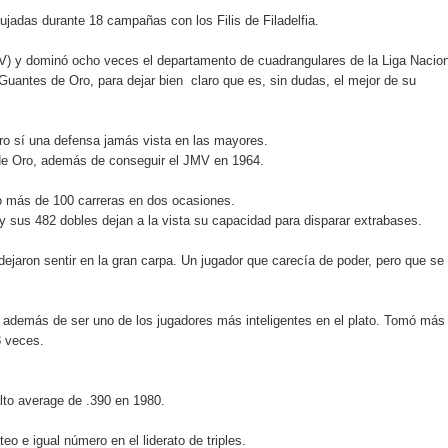
jadas durante 18 campañas con los Filis de Filadelfia.
an en Santiago el segundo Foro del Ahorro y la Inversión “Reserv
V) y dominó ocho veces el departamento de cuadrangulares de la Liga Nacion
uantes de Oro, para dejar bien claro que es, sin dudas, el mejor de su
 el Centro de Retención de Vehículos de Pedro Brand
 37001 y se convierte en la primera empresa del sector con Sis
o sí una defensa jamás vista en las mayores.
de Oro, además de conseguir el JMV en 1964.
 más de 100 carreras en dos ocasiones.
y sus 482 dobles dejan a la vista su capacidad para disparar extrabases.
sión de pólizas con Inteligencia Artificial y reduce el proceso 
ejaron sentir en la gran carpa. Un jugador que carecía de poder, pero que se
y el Coro Nacional Dominicano pondrán su sello a la Ceremonia 
 además de ser uno de los jugadores más inteligentes en el plato. Tomó más
8 veces.
io Molina
lto average de .390 en 1980.
tos superiores a RD$117 millones en proyecto Nuevas Esperanz
o e igual número en el liderato de triples.