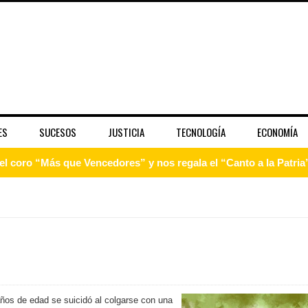
ES
SUCESOS
JUSTICIA
TECNOLOGÍA
ECONOMÍA
 coro “Más que Vencedores” y nos regala el “Canto a la Patria”
aribe
pción del Premio Nacional de Artes Visuales
 Banreservas lanzan convocatoria para residencias artísticas e
slumbran con una noche de fusiones e invitados de lujo en el H
años de edad se suicidó al colgarse con una