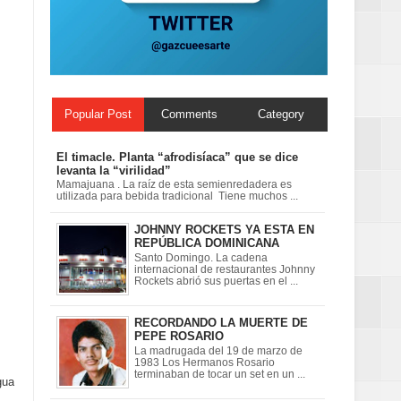
ionales
on perspectiva
Popular Post
Comments
Category
El timacle. Planta “afrodisíaca” que se dice
levanta la “virilidad”
Mamajuana . La raíz de esta semienredadera es
utilizada para bebida tradicional Tiene muchos ...
JOHNNY ROCKETS YA ESTA EN
REPÚBLICA DOMINICANA
Santo Domingo. La cadena
internacional de restaurantes Johnny
Rockets abrió sus puertas en el ...
RECORDANDO LA MUERTE DE
PEPE ROSARIO
La madrugada del 19 de marzo de
1983 Los Hermanos Rosario
terminaban de tocar un set en un ...
gua