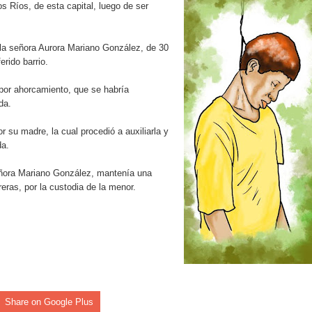
os Ríos, de esta capital, luego de ser
rdan retos y oportunidades del sistema financiero nacional
ines impulsada por la franquicia dominicana más taquillera del 
 la señora Aurora Mariano González, de 30
erido barrio.
iro como vicepresidenta ejecutiva de Fiduciaria Reservas
 por ahorcamiento, que se habría
localidad de Oficina Regional Este en La Romana
da.
 su madre, la cual procedió a auxiliarla y
illones para emprendedoras en la segunda edición del Summit 
da.
yectoria artística con nuevo álbum, renovación de su equipo y c
señora Mariano González, mantenía una
eras, por la custodia de la menor.
o se unen al regreso de Pavel Núñez y su “Bipolarband” a Hard 
 que Banreservas seguirá impulsando la seguridad alimentaria tr
Share on Google Plus