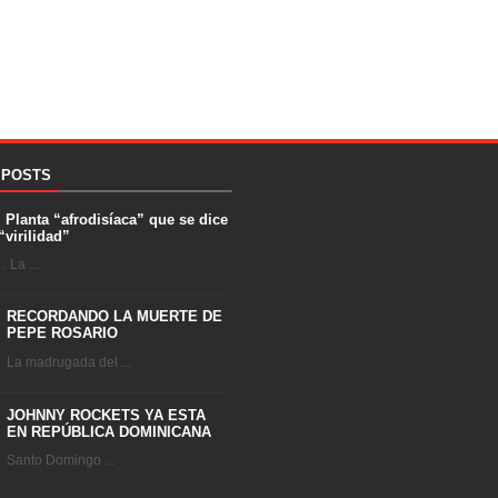
 POSTS
. Planta “afrodisíaca” que se dice
“virilidad”
 La ...
RECORDANDO LA MUERTE DE
PEPE ROSARIO
La madrugada del ...
JOHNNY ROCKETS YA ESTA
EN REPÚBLICA DOMINICANA
Santo Domingo ...