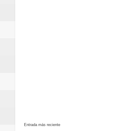
Euromoney reconoce a Banreserva
Banreservas recibe nuevamente l
Estable
Entrada más reciente