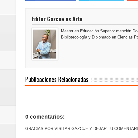
del mapa del hambre
Editor Gazcue es Arte
Banreservas y sus filiales realiz
Master en Educación Superior mención Doc
Banreservas inaugura oficina en
Bibliotecología y Diplomado en Ciencias Po
SEPROI obtiene certificación ISO
Antisoborno certificado
Humano Seguros transforma la emi
Publicaciones Relacionadas
minutos
La Orquesta Sinfónica Nacional 
la batuta del maestro José Anton
0 comentarios:
GRACIAS POR VISITAR GAZCUE Y DEJAR TU COMENTARI
Banreservas otorga financiamien