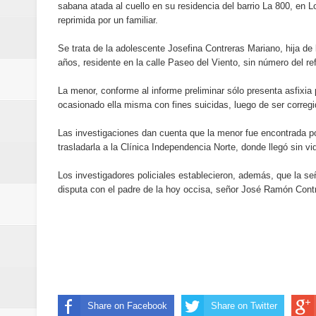
sabana atada al cuello en su residencia del barrio La 800, en L
Banreservas y Banco Popular abo
reprimida por un familiar.
“Los Rechazados 2” llega a los c
Se trata de la adolescente Josefina Contreras Mariano, hija de
años, residente en la calle Paseo del Viento, sin número del ref
Designan a Angelina Biviana Rive
La menor, conforme al informe preliminar sólo presenta asfixia
Humano Seguros inaugura nueva 
ocasionado ella misma con fines suicidas, luego de ser corregi
Las investigaciones dan cuenta que la menor fue encontrada por
Banreservas destina RD$5,000 m
trasladarla a la Clínica Independencia Norte, donde llegó sin vi
Sexappeal celebra 25 años de tra
Los investigadores policiales establecieron, además, que la 
disputa con el padre de la hoy occisa, señor José Ramón Contr
conmemorativos
Maridalia Hernández y El Canari
Domingo
Doctor Leonardo Aguilera afirma
Share on Facebook
Share on Twitter