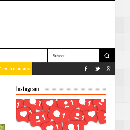
 en la clausura
Instagram
n París
ard Rock Café