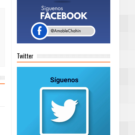
a tu Capital”
tema de Gestión
Twitter
de días a
Centenaria bajo
as