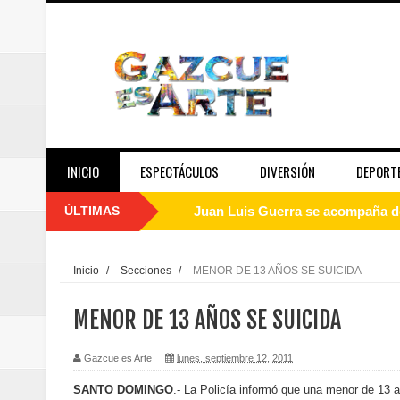
INICIO
ESPECTÁCULOS
DIVERSIÓN
DEPORT
ÚLTIMAS
Juan Luis Guerra se acompaña del
de los Centroamericanos y del C
Inicio
/
Secciones
/
MENOR DE 13 AÑOS SE SUICIDA
Oscar Abreu cuestiona la interru
MENOR DE 13 AÑOS SE SUICIDA
Embajada dominicana en Francia y
Gazcue es Arte
lunes, septiembre 12, 2011
Pavel Núñez y su Bipolarband de
SANTO DOMINGO
.- La Policía informó que una menor de 13 