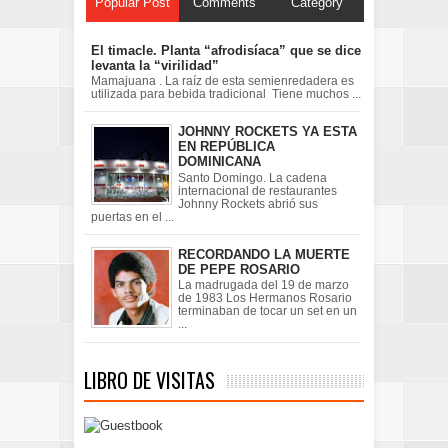
Popular Post
Comments
Category
El timacle. Planta “afrodisíaca” que se dice
levanta la “virilidad”
Mamajuana . La raíz de esta semienredadera es
utilizada para bebida tradicional Tiene muchos ...
JOHNNY ROCKETS YA ESTA
EN REPÚBLICA
DOMINICANA
Santo Domingo. La cadena
internacional de restaurantes
Johnny Rockets abrió sus
puertas en el ...
RECORDANDO LA MUERTE
DE PEPE ROSARIO
La madrugada del 19 de marzo
de 1983 Los Hermanos Rosario
terminaban de tocar un set en un
...
LIBRO DE VISITAS