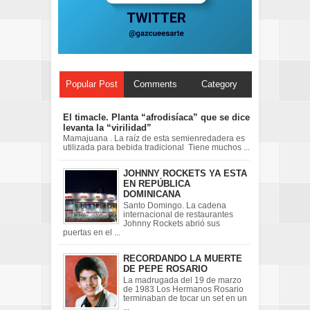
Popular Post
Comments
Category
El timacle. Planta “afrodisíaca” que se dice
levanta la “virilidad”
Mamajuana . La raíz de esta semienredadera es
utilizada para bebida tradicional Tiene muchos ...
JOHNNY ROCKETS YA ESTA
EN REPÚBLICA
DOMINICANA
Santo Domingo. La cadena
internacional de restaurantes
Johnny Rockets abrió sus
puertas en el ...
RECORDANDO LA MUERTE
DE PEPE ROSARIO
La madrugada del 19 de marzo
de 1983 Los Hermanos Rosario
terminaban de tocar un set en un
...