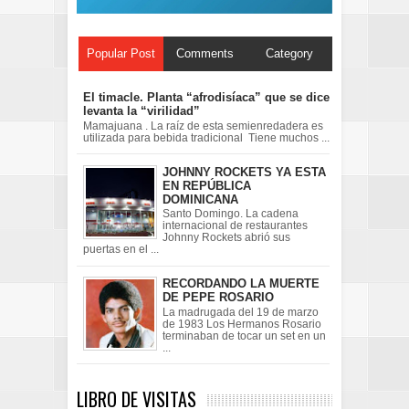
Popular Post
Comments
Category
El timacle. Planta “afrodisíaca” que se dice
levanta la “virilidad”
Mamajuana . La raíz de esta semienredadera es
utilizada para bebida tradicional Tiene muchos ...
JOHNNY ROCKETS YA ESTA
EN REPÚBLICA
DOMINICANA
Santo Domingo. La cadena
internacional de restaurantes
Johnny Rockets abrió sus
puertas en el ...
RECORDANDO LA MUERTE
DE PEPE ROSARIO
La madrugada del 19 de marzo
de 1983 Los Hermanos Rosario
terminaban de tocar un set en un
...
LIBRO DE VISITAS