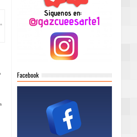
Mujer Pymes
onciertos
en
Rock Café Santo
as salida de RD
Facebook
o
a tu Capital”
a
tema de Gestión