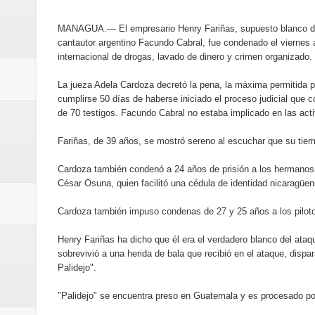
Banreservas destina RD$5,000 m
MANAGUA.— El empresario Henry Fariñas, supuesto blanco del
Sexappeal celebra 25 años de tra
cantautor argentino Facundo Cabral, fue condenado el viernes a
internacional de drogas, lavado de dinero y crimen organizado.
conmemorativos
La jueza Adela Cardoza decretó la pena, la máxima permitida po
cumplirse 50 días de haberse iniciado el proceso judicial que 
Maridalia Hernández y El Canari
de 70 testigos. Facundo Cabral no estaba implicado en las activ
Domingo
Fariñas, de 39 años, se mostró sereno al escuchar que su tiem
Doctor Leonardo Aguilera afirma
Cardoza también condenó a 24 años de prisión a los hermanos 
César Osuna, quien facilitó una cédula de identidad nicaragüens
del mapa del hambre
Cardoza también impuso condenas de 27 y 25 años a los pilot
Banreservas y sus filiales realiz
Henry Fariñas ha dicho que él era el verdadero blanco del ataq
sobrevivió a una herida de bala que recibió en el ataque, disp
Banreservas inaugura oficina en
Palidejo".
SEPROI obtiene certificación ISO
"Palidejo" se encuentra preso en Guatemala y es procesado por 