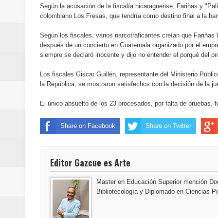
Según la acusación de la fiscalía nicaragüense, Fariñas y "Pal
Antisoborno certificado
colombiano Los Fresas, que tendría como destino final a la ba
Humano Seguros transforma la emi
Según los fiscales, varios narcotraficantes creían que Fariñas
después de un concierto en Guatemala organizado por el empres
minutos
siempre se declaró inocente y dijo no entender el porqué del p
La Orquesta Sinfónica Nacional 
Los fiscales Giscar Guillén, representante del Ministerio Públi
la República, se mostraron satisfechos con la decisión de la ju
la batuta del maestro José Anton
El único absuelto de los 23 procesados, por falta de pruebas, 
Banreservas otorga financiamien
Share on Facebook
Share on Twitter
Euromoney reconoce a Banreserva
Editor Gazcue es Arte
Banreservas recibe nuevamente l
Master en Educación Superior mención Doc
Estable
Bibliotecología y Diplomado en Ciencias Po
Juan Luis Guerra se acompaña del