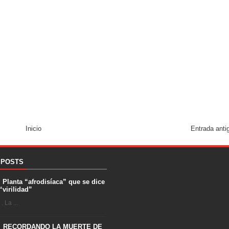
Inicio
Entrada anti
 POSTS
. Planta “afrodisíaca” que se dice
“virilidad”
 La ...
RECORDANDO LA MUERTE DE