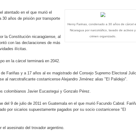
illones para emprendedoras en la segunda edición del Summit 
 atentado en el que murió el
yectoria artística con nuevo álbum, renovación de su equipo y c
 30 años de prisión por transporte
Henry Farinas, condenado a 30 años de cárcel 
Nicaragua por narcotráfico, lavado de activos y
r la Constitución nicaragüense, al
crimen organizado.
contó con las declaraciones de más
o se unen al regreso de Pavel Núñez y su “Bipolarband” a Hard 
idades ilícitas.
po en la cárcel terminará en 2042.
 que Banreservas seguirá impulsando la seguridad alimentaria tr
de Fariñas y a 17 años al ex magistrado del Consejo Supremo Electoral Juli
e al narcotraficante costarricense Alejandro Jiménez alias "El Palidejo".
os colombianos Javier Eucastegui y Gonzalo Pérez.
an en Santiago el segundo Foro del Ahorro y la Inversión “Reserv
ue del 9 de julio de 2011 en Guatemala en el que murió Facundo Cabral. Fariñ
arado por sicarios supuestamente pagados por su socio costarricense "El
 el Centro de Retención de Vehículos de Pedro Brand
 37001 y se convierte en la primera empresa del sector con Sis
el asesinato del trovador argentino.