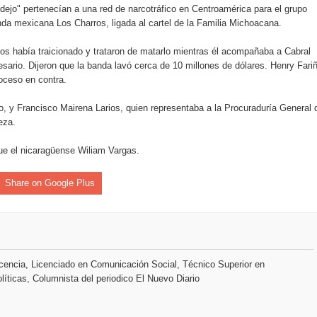
idejo" pertenecían a una red de narcotráfico en Centroamérica para el grupo
nda mexicana Los Charros, ligada al cartel de la Familia Michoacana.
sión de pólizas con Inteligencia Artificial y reduce el proceso 
 los había traicionado y trataron de matarlo mientras él acompañaba a Cabral
ario. Dijeron que la banda lavó cerca de 10 millones de dólares. Henry Fari
roceso en contra.
y el Coro Nacional Dominicano pondrán su sello a la Ceremonia 
co, y Francisco Mairena Larios, quien representaba a la Procuraduría General 
eza.
io Molina
fue el nicaragüense Wiliam Vargas.
tos superiores a RD$117 millones en proyecto Nuevas Esperanz
Share on Google Plus
s como Mejor Banco del Caribe y le otorga cinco premios adic
a máxima calificación crediticia AAA.do de Moody's Local RD c
encia, Licenciado en Comunicación Social, Técnico Superior en
líticas, Columnista del periodico El Nuevo Diario
 coro “Más que Vencedores” y nos regala el “Canto a la Patria”