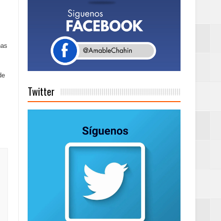
de días a
ñas
Centenaria bajo
de
Twitter
as
ionales
on perspectiva
 en la clausura