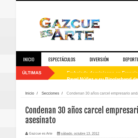
INICIO
ESPECTÁCULOS
DIVERSIÓN
DEPORT
ÚLTIMAS
Pavel Núñez y su Bipolarband de
Banreservas y Banco Popular abo
Inicio
/
Secciones
/
Condenan 30 años carcel empresario and
“Los Rechazados 2” llega a los c
Condenan 30 años carcel empresar
Designan a Angelina Biviana Rive
asesinato
Humano Seguros inaugura nueva 
Gazcue es Arte
sábado, octubre 13, 2012