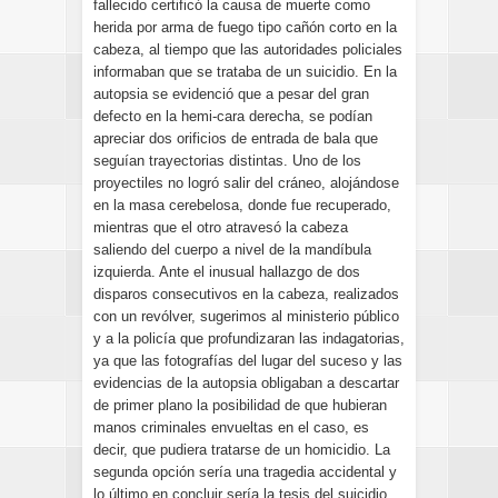
fallecido certificó la causa de muerte como
herida por arma de fuego tipo cañón corto en la
cabeza, al tiempo que las autoridades policiales
informaban que se trataba de un suicidio. En la
autopsia se evidenció que a pesar del gran
defecto en la hemi-cara derecha, se podían
apreciar dos orificios de entrada de bala que
seguían trayectorias distintas. Uno de los
proyectiles no logró salir del cráneo, alojándose
en la masa cerebelosa, donde fue recuperado,
mientras que el otro atravesó la cabeza
saliendo del cuerpo a nivel de la mandíbula
izquierda. Ante el inusual hallazgo de dos
disparos consecutivos en la cabeza, realizados
con un revólver, sugerimos al ministerio público
y a la policía que profundizaran las indagatorias,
ya que las fotografías del lugar del suceso y las
evidencias de la autopsia obligaban a descartar
de primer plano la posibilidad de que hubieran
manos criminales envueltas en el caso, es
decir, que pudiera tratarse de un homicidio. La
segunda opción sería una tragedia accidental y
lo último en concluir sería la tesis del suicidio.