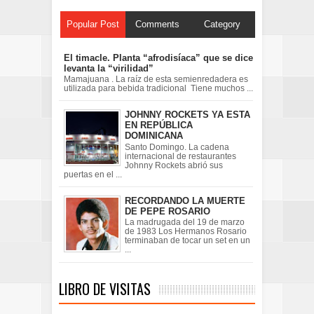
Popular Post
Comments
Category
El timacle. Planta “afrodisíaca” que se dice
levanta la “virilidad”
Mamajuana . La raíz de esta semienredadera es
utilizada para bebida tradicional Tiene muchos ...
JOHNNY ROCKETS YA ESTA
EN REPÚBLICA
DOMINICANA
Santo Domingo. La cadena
internacional de restaurantes
Johnny Rockets abrió sus
puertas en el ...
RECORDANDO LA MUERTE
DE PEPE ROSARIO
La madrugada del 19 de marzo
de 1983 Los Hermanos Rosario
terminaban de tocar un set en un
...
LIBRO DE VISITAS