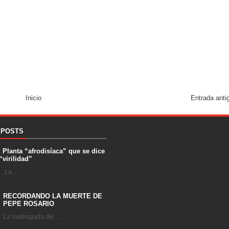
Inicio
Entrada anti
 POSTS
. Planta “afrodisíaca” que se dice
“virilidad”
 La ...
RECORDANDO LA MUERTE DE
PEPE ROSARIO
La madrugada del ...