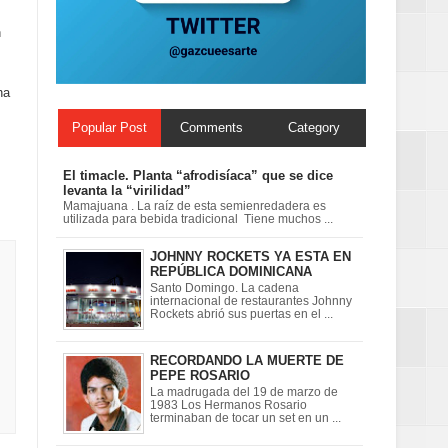
ionales
n
on perspectiva
na
Popular Post
Comments
Category
El timacle. Planta “afrodisíaca” que se dice
levanta la “virilidad”
Mamajuana . La raíz de esta semienredadera es
utilizada para bebida tradicional Tiene muchos ...
JOHNNY ROCKETS YA ESTA EN
REPÚBLICA DOMINICANA
Santo Domingo. La cadena
internacional de restaurantes Johnny
Rockets abrió sus puertas en el ...
RECORDANDO LA MUERTE DE
PEPE ROSARIO
La madrugada del 19 de marzo de
1983 Los Hermanos Rosario
terminaban de tocar un set en un ...