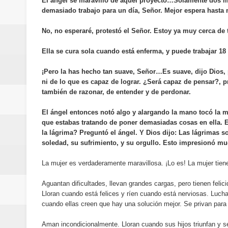
El ángel se maravillo de aquel proyecto…Solamente dos 
del mapa del hambre
demasiado trabajo para un día, Señor. Mejor espera hasta
Banreservas y sus filiales realiz
No, no esperaré, protestó el Señor. Estoy ya muy cerca de 
Ella se cura sola cuando está enferma, y puede trabajar 18
Banreservas inaugura oficina en
¡Pero la has hecho tan suave, Señor…Es suave, dijo Dios, 
SEPROI obtiene certificación ISO
ni de lo que es capaz de lograr. ¿Será capaz de pensar?, 
también de razonar, de entender y de perdonar.
Antisoborno certificado
El ángel entonces notó algo y alargando la mano tocó la m
Humano Seguros transforma la emi
que estabas tratando de poner demasiadas cosas en ella. 
la lágrima? Preguntó el ángel. Y Dios dijo: Las lágrimas 
soledad, su sufrimiento, y su orgullo. Esto impresionó mu
minutos
La mujer es verdaderamente maravillosa. ¡Lo es! La mujer tien
La Orquesta Sinfónica Nacional 
Aguantan dificultades, llevan grandes cargas, pero tienen felic
la batuta del maestro José Anton
Lloran cuando está felices y ríen cuando está nerviosas. Luchan
cuando ellas creen que hay una solución mejor. Se privan para 
Banreservas otorga financiamien
Aman incondicionalmente. Lloran cuando sus hijos triunfan y 