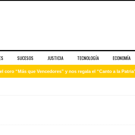
ES
SUCESOS
JUSTICIA
TECNOLOGÍA
ECONOMÍA
 coro “Más que Vencedores” y nos regala el “Canto a la Patria”
aribe
pción del Premio Nacional de Artes Visuales
 Banreservas lanzan convocatoria para residencias artísticas e
slumbran con una noche de fusiones e invitados de lujo en el H