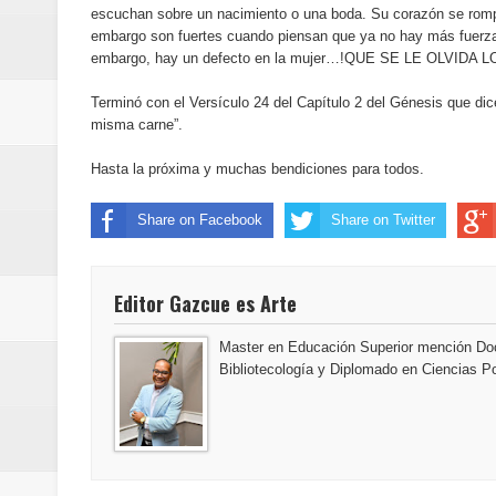
escuchan sobre un nacimiento o una boda. Su corazón se romp
Euromoney reconoce a Banreserva
embargo son fuertes cuando piensan que ya no hay más fuerza
embargo, hay un defecto en la mujer…!QUE SE LE OLVIDA
Banreservas recibe nuevamente l
Terminó con el Versículo 24 del Capítulo 2 del Génesis que dic
Estable
misma carne”.
Hasta la próxima y muchas bendiciones para todos.
Share on Facebook
Share on Twitter
Editor Gazcue es Arte
Master en Educación Superior mención Doc
Bibliotecología y Diplomado en Ciencias Po