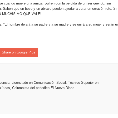
e cuando muere una amiga. Sufren con la pérdida de un ser querido, sin
s como Mejor Banco del Caribe y le otorga cinco premios adic
. Saben que un beso y un abrazo pueden ayudar a curar un corazón roto. Si
 LO MUCHISIMO QUE VALE!
a máxima calificación crediticia AAA.do de Moody's Local RD c
e: “El hombre dejará a su padre y a su madre y se unirá a su mujer y serán u
Share on Google Plus
encia, Licenciado en Comunicación Social, Técnico Superior en
líticas, Columnista del periodico El Nuevo Diario