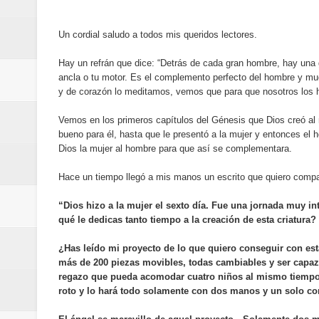
Banreservas y Banco Popular abo
Un cordial saludo a todos mis queridos lectores.
“Los Rechazados 2” llega a los c
Hay un refrán que dice: “Detrás de cada gran hombre, hay una 
Designan a Angelina Biviana Rive
ancla o tu motor. Es el complemento perfecto del hombre y mu
y de corazón lo meditamos, vemos que para que nosotros los
Humano Seguros inaugura nueva 
Vemos en los primeros capítulos del Génesis que Dios creó al n
bueno para él, hasta que le presentó a la mujer y entonces el
Banreservas destina RD$5,000 m
Dios la mujer al hombre para que así se complementara.
Sexappeal celebra 25 años de tra
Hace un tiempo llegó a mis manos un escrito que quiero compart
conmemorativos
“Dios hizo a la mujer el sexto día. Fue una jornada muy int
qué le dedicas tanto tiempo a la creación de esta criatura?
Maridalia Hernández y El Canari
¿Has leído mi proyecto de lo que quiero conseguir con est
más de 200 piezas movibles, todas cambiables y ser capaz 
Domingo
regazo que pueda acomodar cuatro niños al mismo tiempo, 
roto y lo hará todo solamente con dos manos y un solo co
Doctor Leonardo Aguilera afirma