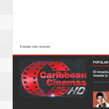
Entrada más reciente
POPULAR
El timacle
levanta la 
Mamajuana .