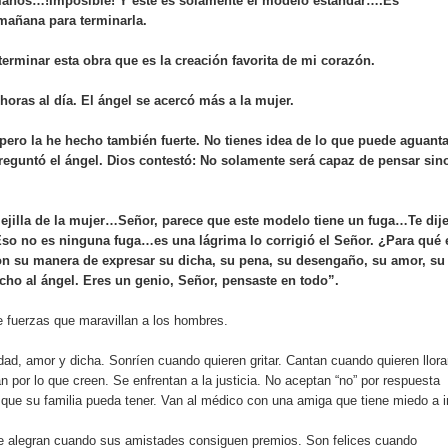
manos…!Imposible! Y este es solamente el modelo estándar….Es
 mañana para terminarla.
an en Santiago el segundo Foro del Ahorro y la Inversión “Reserv
terminar esta obra que es la creación favorita de mi corazón.
 horas al día. El ángel se acercó más a la mujer.
 el Centro de Retención de Vehículos de Pedro Brand
pero la he hecho también fuerte. No tienes idea de lo que puede aguanta
 37001 y se convierte en la primera empresa del sector con Sis
preguntó el ángel. Dios contestó: No solamente será capaz de pensar sin
ejilla de la mujer…Señor, parece que este modelo tiene un fuga…Te dij
sión de pólizas con Inteligencia Artificial y reduce el proceso 
Eso no es ninguna fuga…es una lágrima lo corrigió el Señor. ¿Para qué 
son su manera de expresar su dicha, su pena, su desengaño, su amor, su
cho al ángel. Eres un genio, Señor, pensaste en todo”.
e fuerzas que maravillan a los hombres.
y el Coro Nacional Dominicano pondrán su sello a la Ceremonia 
idad, amor y dicha. Sonríen cuando quieren gritar. Cantan cuando quieren llora
io Molina
 por lo que creen. Se enfrentan a la justicia. No aceptan “no” por respuesta
que su familia pueda tener. Van al médico con una amiga que tiene miedo a ir
tos superiores a RD$117 millones en proyecto Nuevas Esperanz
se alegran cuando sus amistades consiguen premios. Son felices cuando