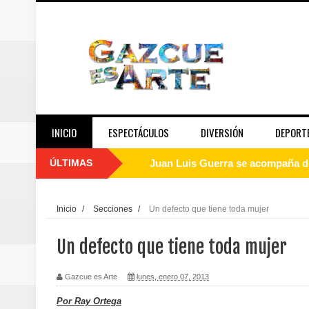
INICIO
ESPECTÁCULOS
DIVERSIÓN
DEPORT
ÚLTIMAS
Juan Luis Guerra se acompaña del
de los Centroamericanos y del C
Inicio
/
Secciones
/
Un defecto que tiene toda mujer
Oscar Abreu cuestiona la interru
Un defecto que tiene toda mujer
Embajada dominicana en Francia y
Gazcue es Arte
lunes, enero 07, 2013
Pavel Núñez y su Bipolarband de
Por Ray Ortega