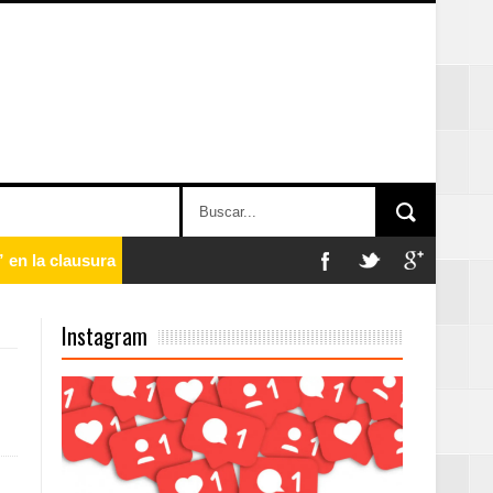
 en la clausura
Instagram
n París
ard Rock Café