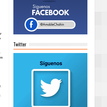
a tu Capital”
r
tema de Gestión
o
Twitter
e
de días a
es
Centenaria bajo
r.
.
as