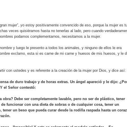
rdan retos y oportunidades del sistema financiero nacional
ines impulsada por la franquicia dominicana más taquillera del 
gran mujer”, yo estoy positivamente convencido de eso, porque la mujer es t
iro como vicepresidenta ejecutiva de Fiduciaria Reservas
chas veces quisiéramos hasta no tenerlas al lado, pero cuando verdaderame
 hombres podamos complementarnos, necesitamos a la mujer.
localidad de Oficina Regional Este en La Romana
ombre y luego le presento a todos los animales, y ninguno de ellos le era
 hombre exclamo, esta si es carne de mi carne y huesos de mis huesos, y le d
illones para emprendedoras en la segunda edición del Summit 
yectoria artística con nuevo álbum, renovación de su equipo y c
ir con ustedes y es referente a la creación de la mujer por Dios, y dice así:
ensa de duro trabajo y de horas extras. Un ángel apareció y le dijo: ¿Po
 Y el Señor contestó:
o se unen al regreso de Pavel Núñez y su “Bipolarband” a Hard 
a obra? Debe ser completamente lavable, pero no ser de plástico, tener
de funcionar con una dieta de sobras o de cualquier cosa, tener un
tener un beso que pueda curar desde la rodilla raspada hasta un cora
razón.
 que Banreservas seguirá impulsando la seguridad alimentaria tr