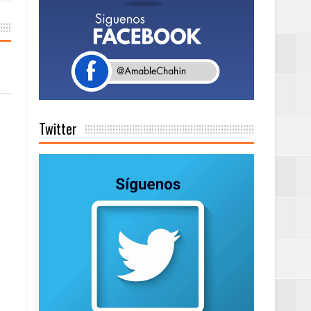
tema de Gestión
de días a
Twitter
Centenaria bajo
as
ionales
ción de calidad