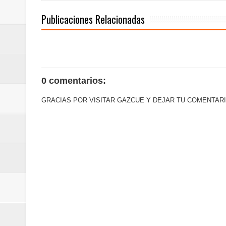
Banreservas inaugura oficina en
Publicaciones Relacionadas
SEPROI obtiene certificación ISO
Antisoborno certificado
Humano Seguros transforma la emi
0 comentarios:
minutos
GRACIAS POR VISITAR GAZCUE Y DEJAR TU COMENTARI
La Orquesta Sinfónica Nacional 
la batuta del maestro José Anton
Banreservas otorga financiamien
Euromoney reconoce a Banreserva
Santo Domingo 2026 revela la Ce