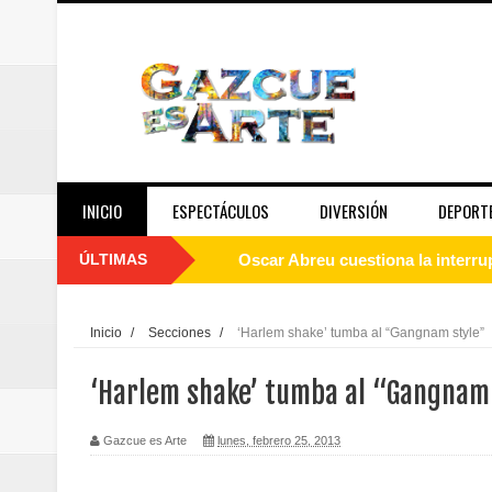
INICIO
ESPECTÁCULOS
DIVERSIÓN
DEPORT
ÚLTIMAS
Oscar Abreu cuestiona la interru
Embajada dominicana en Francia y
Inicio
/
Secciones
/
‘Harlem shake’ tumba al “Gangnam style”
Pavel Núñez y su Bipolarband de
‘Harlem shake’ tumba al “Gangnam
Banreservas y Banco Popular abo
Gazcue es Arte
lunes, febrero 25, 2013
“Los Rechazados 2” llega a los c