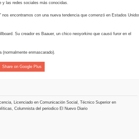
 y las redes sociales más conocidas.
iro como vicepresidenta ejecutiva de Fiduciaria Reservas
e” nos encontramos con una nueva tendencia que comenzó en Estados Unido
localidad de Oficina Regional Este en La Romana
illones para emprendedoras en la segunda edición del Summit 
illboard. Su creador es Baauer, un chico neoyorkino que causó furor en el
yectoria artística con nuevo álbum, renovación de su equipo y c
nista (normalmente enmascarado).
Share on Google Plus
o se unen al regreso de Pavel Núñez y su “Bipolarband” a Hard 
 que Banreservas seguirá impulsando la seguridad alimentaria tr
encia, Licenciado en Comunicación Social, Técnico Superior en
líticas, Columnista del periodico El Nuevo Diario
an en Santiago el segundo Foro del Ahorro y la Inversión “Reserv