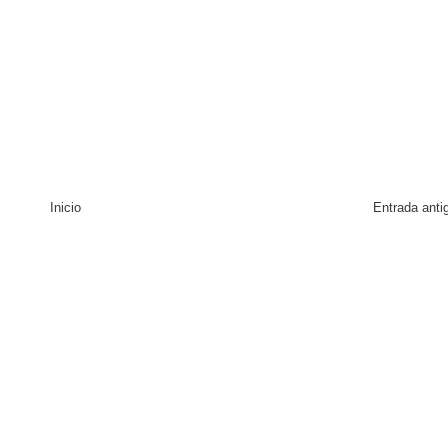
 coro “Más que Vencedores” y nos regala el “Canto a la Patria”
aribe
Inicio
Entrada anti