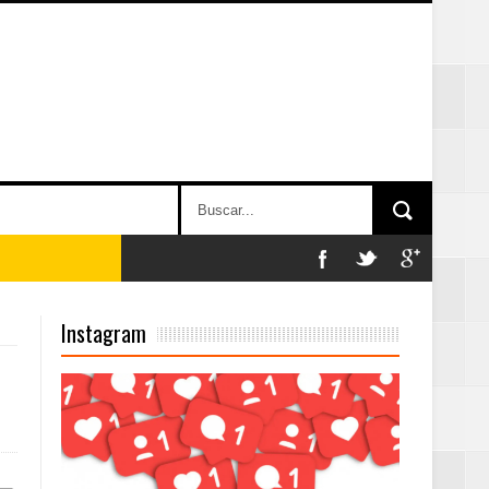
n París
Instagram
ard Rock Café
2025