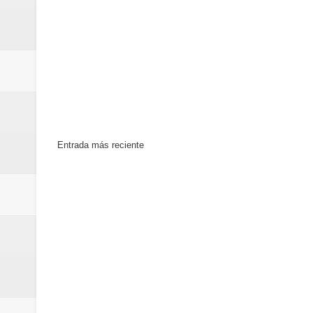
mundial
Juan Luis Guerra se acompaña del
de los Centroamericanos y del C
Entrada más reciente