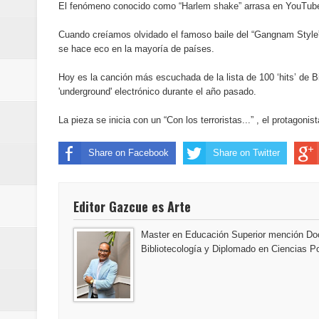
El fenómeno conocido como
“Harlem shake”
arrasa en YouTube
Designan a Angelina Biviana Rive
Cuando creíamos olvidado el famoso baile del “Gangnam Styl
Humano Seguros inaugura nueva 
se hace eco en la mayoría de países.
Banreservas destina RD$5,000 m
Hoy es la canción más escuchada de la lista de 100 ‘hits’ de B
'underground' electrónico durante el año pasado.
Sexappeal celebra 25 años de tra
La pieza se inicia con un “Con los terroristas...” , el protago
conmemorativos
Share on Facebook
Share on Twitter
Maridalia Hernández y El Canari
Domingo
Editor Gazcue es Arte
Doctor Leonardo Aguilera afirma
Master en Educación Superior mención Doc
Bibliotecología y Diplomado en Ciencias Po
del mapa del hambre
Banreservas y sus filiales realiz