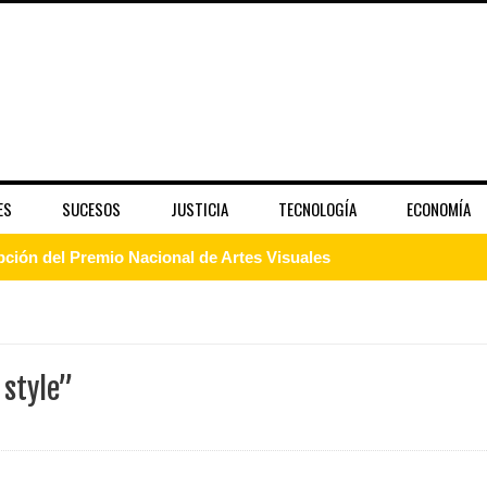
ES
SUCESOS
JUSTICIA
TECNOLOGÍA
ECONOMÍA
pción del Premio Nacional de Artes Visuales
 Banreservas lanzan convocatoria para residencias artísticas e
slumbran con una noche de fusiones e invitados de lujo en el H
 style”
rdan retos y oportunidades del sistema financiero nacional
ines impulsada por la franquicia dominicana más taquillera del 