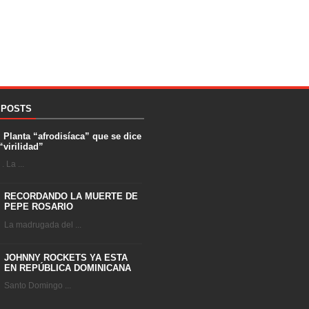
 POSTS
. Planta “afrodisíaca” que se dice
“virilidad”
 La ...
RECORDANDO LA MUERTE DE
PEPE ROSARIO
La madrugada del ...
JOHNNY ROCKETS YA ESTA
EN REPÚBLICA DOMINICANA
Santo Domingo ...