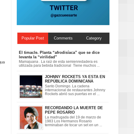
 en la clausura
Popular Post
Comments
Category
El timacle. Planta “afrodisíaca” que se dice
levanta la “virilidad”
gua
Mamajuana . La raíz de esta semienredadera es
utilizada para bebida tradicional Tiene muchos ...
JOHNNY ROCKETS YA ESTA EN
REPÚBLICA DOMINICANA
Santo Domingo. La cadena
internacional de restaurantes Johnny
Rockets abrió sus puertas en el ...
RECORDANDO LA MUERTE DE
PEPE ROSARIO
La madrugada del 19 de marzo de
1983 Los Hermanos Rosario
terminaban de tocar un set en un ...