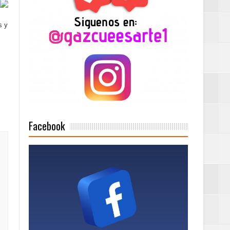
s y
Mujer Pymes
onciertos
Rock Café Santo
Facebook
as salida de RD
a tu Capital”